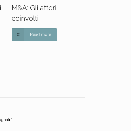
i
M&A: Gli attori
coinvolti
Read more
egnati
*