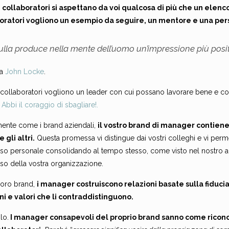
ri collaboratori si aspettano da voi qualcosa di più che un elenco
oratori vogliono un esempio da seguire, un mentore e una pers
ulla produce nella mente dell’uomo un’impressione più posit
va
John Locke
.
ri collaboratori vogliono un leader con cui possano lavorare bene e 
n
Abbi il coraggio di sbagliare!.
mente come i brand aziendali,
il vostro brand di manager contien
e gli altri.
Questa promessa vi distingue dai vostri colleghi e vi perme
so personale consolidando al tempo stesso, come visto nel nostro a
so della vostra organizzazione.
 loro brand,
i manager costruiscono relazioni basate sulla fiducia 
ni e valori che li contraddistinguono.
lo.
I manager consapevoli del proprio brand sanno come ricono