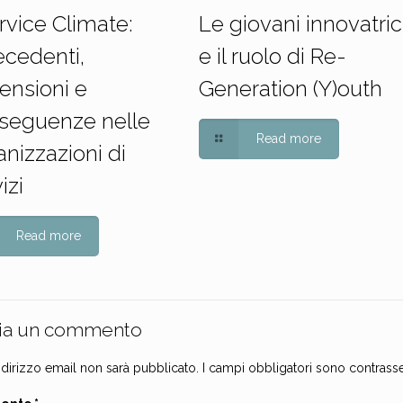
ervice Climate:
Le giovani innovatric
ecedenti,
e il ruolo di Re-
ensioni e
Generation (Y)outh
seguenze nelle
Read more
nizzazioni di
izi
Read more
ia un commento
indirizzo email non sarà pubblicato.
I campi obbligatori sono contrass