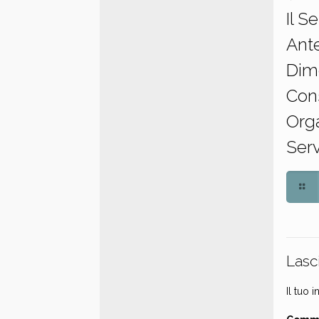
Il S
Ant
Dim
Con
Orga
Serv
Lasc
Il tuo 