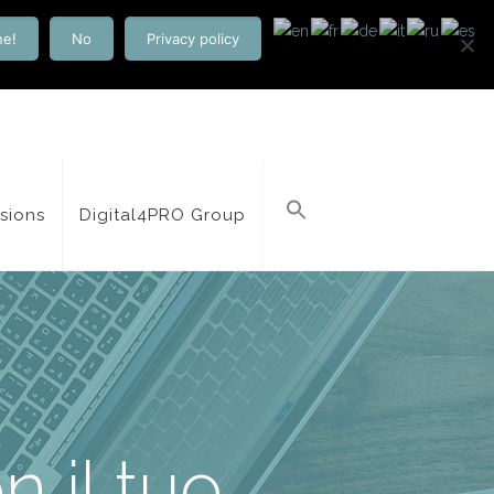
ne!
No
Privacy policy
isions
Digital4PRO Group
 il tuo