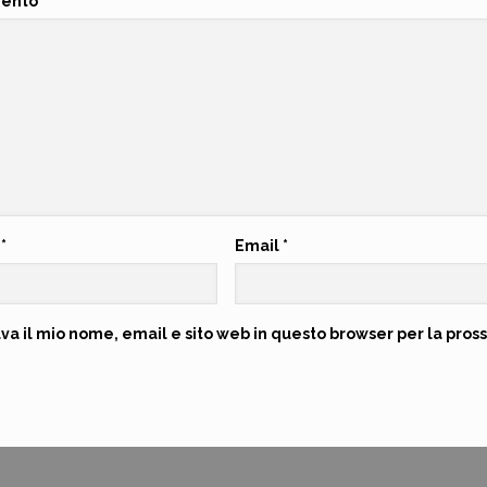
ento
*
e
*
Email
*
lva il mio nome, email e sito web in questo browser per la pr