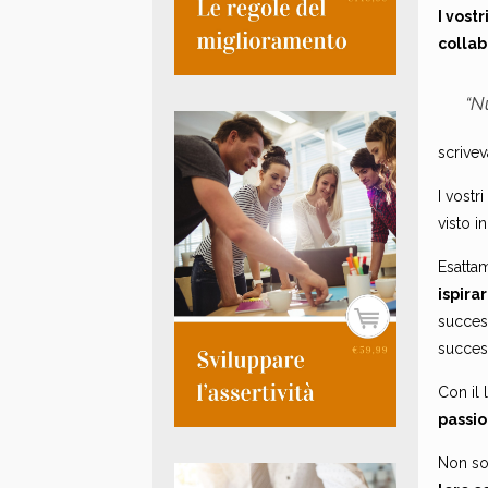
I vost
collab
“N
scrive
I vost
visto i
Esatta
ispirar
succes
succes
Con il
passio
Non so