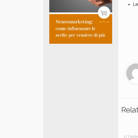
Le
Rela
17 Febb