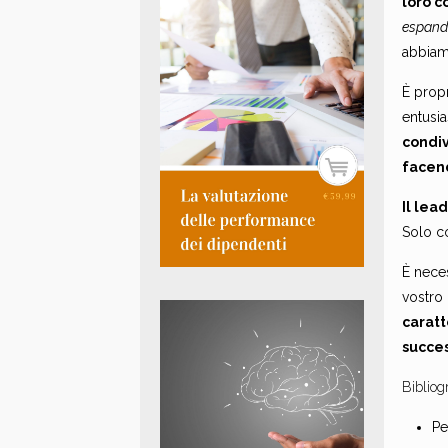
loro c
espande
abbiam
È propr
entusia
condiv
facend
Il lea
Solo co
È nece
vostro 
caratt
succes
Bibliogr
Pe