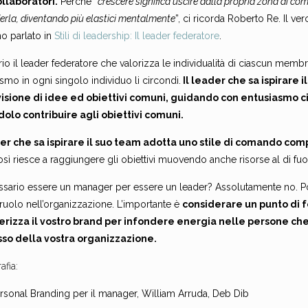
ollaboratori.
Perché “
crescere significa uscire dalla propria zona di com
rla, diventando più elastici mentalmente
”, ci ricorda Roberto Re. Il v
o parlato in
Stili di leadership: Il leader federatore
.
io il leader federatore che valorizza le individualità di ciascun mem
smo in ogni singolo individuo li circondi.
Il leader che sa ispirare 
isione di idee ed obiettivi comuni, guidando con entusiasmo
olo contribuire agli obiettivi comuni.
der che sa ispirare il suo team adotta uno stile di comando c
sì riesce a raggiungere gli obiettivi muovendo anche risorse al di fuo
ssario essere un manager per essere un leader? Assolutamente no. Po
ruolo nell’organizzazione. L’importante è
considerare un punto di f
erizza il vostro brand per infondere energia nelle persone che 
so della vostra organizzazione.
afia:
rsonal Branding per il manager, William Arruda, Deb Dib