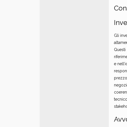
Cons
Inv
Gli in
altamen
Questi 
riferim
e nell’
respons
prezzo
negozia
coerent
tecnico
stakeho
Avvo