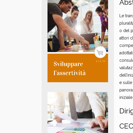
Abs
Le tra
plurali
o del p
attori 
compete
adottat
consule
valutaz
dell’in
e sull
panora
inizial
Diri
CEO 