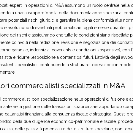
vocati esperti in operazioni di M&A assumono un ruolo centrale nella 
ndo a un’analisi approfondita della documentazione societaria, contra
icare potenziali rischi giuridici e garantire la piena conformità alle nor
ne e risoluzione di eventuali problematiche legali emerse durante il 
ione dei rischi e assicurando che tutte le condizioni siano rispettate 
mente coinvolti nella redazione, revisione e negoziazione dei contratti 
(come garanzie, indennizzi, covenants e condizioni sospensive), con l’o
ssistita e ridurre l’esposizione a contenziosi futuri. L’attività degli a
onsulenti specialistici, contribuendo a strutturare l’operazione in modo e
mentare.
ori commercialisti specializzati in M&A
ri commercialisti con specializzazione nelle operazioni di fusione e 
nante nella gestione delle transazioni straordinarie, apportando com
o dall’analisi finanziaria alla consulenza fiscale e strategica. Questi 
ondito della due diligence economico-patrimoniale e fiscale, procede
di cassa, delle passività potenziali e delle strutture societarie, con l’obie