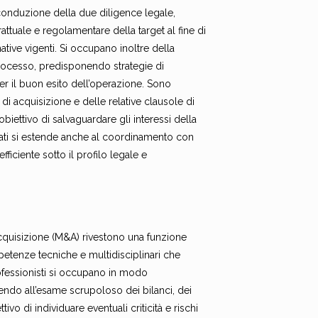
conduzione della due diligence legale,
ttuale e regolamentare della target al fine di
mative vigenti. Si occupano inoltre della
processo, predisponendo strategie di
per il buon esito dell’operazione. Sono
di acquisizione e delle relative clausole di
biettivo di salvaguardare gli interessi della
vvocati si estende anche al coordinamento con
fficiente sotto il profilo legale e
acquisizione (M&A) rivestono una funzione
petenze tecniche e multidisciplinari che
professionisti si occupano in modo
ndo all’esame scrupoloso dei bilanci, dei
ttivo di individuare eventuali criticità e rischi