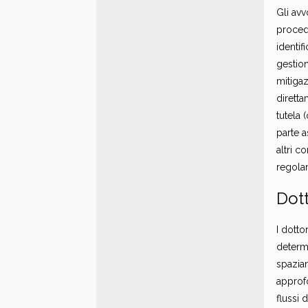
Gli av
procede
identif
gestio
mitigaz
diretta
tutela 
parte a
altri c
regola
Dott
I dotto
determi
spazian
approf
flussi 