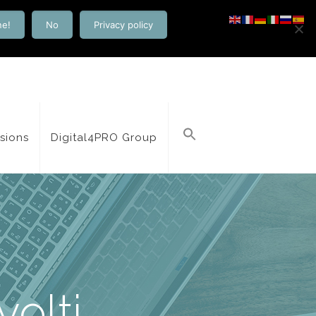
ne!
No
Privacy policy
isions
Digital4PRO Group
volti