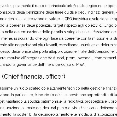
riveste tipicamente il ruolo di principale artefice strategico nelle op
onsabilità della definizione delle linee guida e degli indirizzi generali
me orientata alla creazione di valore, il CEO individua e seleziona le o
do la coerenza delle potenziali target rispetto agli obiettivi di lungo
to nella determinazione delle priorità strategiche, nella fissazione dei
 interne, assicurando che ogni fase sia coerente con la mission e la str
ente alle negoziazioni più rilevanti, esercitando un’influenza determina
cesso decisionale che porta all’approvazione finale dell’operazione. 
ere impulso all’integrazione post-deal, promuovendo il commitment
curando la governance dell’intero percorso di M&A.
(Chief financial officer)
assume un ruolo strategico e altamente tecnico nella gestione finanzia
zione. In particolare, è incaricato della supervisione approfondita di tu
rget, valutando la solidità patrimoniale, la redditività prospettica e il p
trutturazione ottimale del deal dal punto di vista finanziario, definend
amento, la sostenibilità dell’indebitamento e le modalità di allocazione