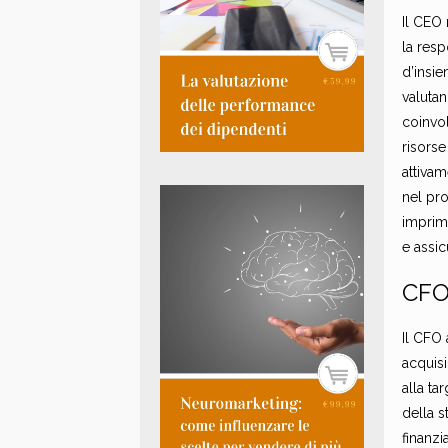
Il CEO 
la resp
d’insie
valutan
coinvol
risorse
attivam
nel pro
imprim
e assi
CFO 
Il CFO 
acquisi
alla ta
della s
finanzi