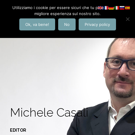
Utilizziamo i cookie per essere sicuri che tu possa avere la
migliore esperienza sul nostro sito.
Ok, va bene!
No
Privacy policy
Michele Casali
EDITOR