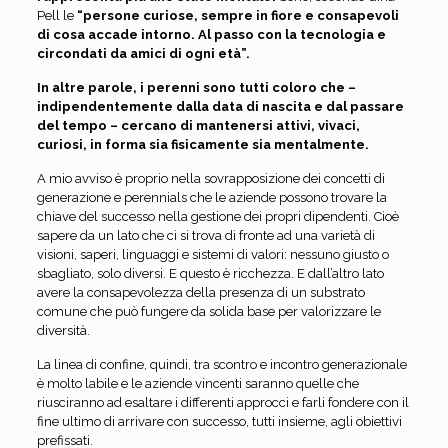
Pell le
“persone curiose, sempre in fiore e consapevoli
di cosa accade intorno. Al passo con la tecnologia e
circondati da amici di ogni età”.
In altre parole, i perenni sono tutti coloro che –
indipendentemente dalla data di nascita e dal passare
del tempo – cercano di mantenersi attivi, vivaci,
curiosi, in forma sia fisicamente sia mentalmente.
A mio avviso è proprio nella sovrapposizione dei concetti di
generazione e perennials che le aziende possono trovare la
chiave del successo nella gestione dei propri dipendenti. Cioè
sapere da un lato che ci si trova di fronte ad una varietà di
visioni, saperi, linguaggi e sistemi di valori: nessuno giusto o
sbagliato, solo diversi. E questo è ricchezza. E dall’altro lato
avere la consapevolezza della presenza di un substrato
comune che può fungere da solida base per valorizzare le
diversità.
La linea di confine, quindi, tra scontro e incontro generazionale
è molto labile e le aziende vincenti saranno quelle che
riusciranno ad esaltare i differenti approcci e farli fondere con il
fine ultimo di arrivare con successo, tutti insieme, agli obiettivi
prefissati.