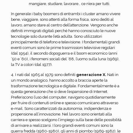
mangiare, studiare, lavorare… ce n’era per tutti.
In generale i baby boomers di entrambi i cluster amano vivere
bene, viaggiare, sono attenti alla forma fisica, sono dediti al
lavoro, amano stare al centro dell’attenzione. Vengono anche
definiti immigrati digitali perché hanno conosciuto le nuove
tecnologie solo durante l’età adulta. Sono utilizzatori
principalmente di telefono e televisione. I fondamentali grandi
eventi comuni sono le prime trasmissioni televisive regolari
(dal 1954), il secondo dopoguerra e il boom economico (anni
’50 e ’60), i fenomeni sociali del ’68, l’uomo sulla luna (1969),
la TV a colori (dal 1977).
4. I nati dal 1965 al 1979 sono definiti
generazione X.
Nati in
un mondo analogico, hanno accolto a braccia aperte la
trasformazione tecnologica e digitale. Fondamentalmente è a
questa generazione che si deve l’espansione di Internet.
Preferiscono l’uso del computer, navigano quotidianamente
per fruire di contenuti online e spesso comunicano attraverso
e-mail. Sono caratterizzati da autonomia, indipendenza e
propensione all’innovazione. Nel lavoro sono orientati alla
carriera e spesso scelgono l’impiego sulla base delle possibilità
di arrivare a realizzarsi. I loro grandi eventi comuni sono la
guerra fredda (1960-1980), gli anni di piombo (1969-1982), le