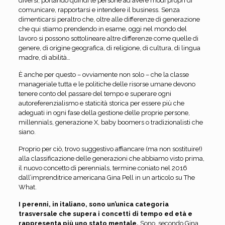
diversi, portando quindi le persone ad avere modi propri di
comunicare, rapportarsi e intendere il business. Senza
dimenticarsi peraltro che, oltre alle differenze di generazione
che qui stiamo prendendo in esame, oggi nel mondo del
lavoro si possono sottolineare altre differenze come quelle di
genere, di origine geografica, di religione, di cultura, di lingua
madre, di abilità…
È anche per questo – ovviamente non solo – che la classe
manageriale tutta e le politiche delle risorse umane devono
tenere conto del passare del tempo e superare ogni
autoreferenzialismo e staticità storica per essere più che
adeguati in ogni fase della gestione delle proprie persone,
millennials, generazione X, baby boomers o tradizionalisti che
siano.
Proprio per ciò, trovo suggestivo affiancare (ma non sostituire!)
alla classificazione delle generazioni che abbiamo visto prima,
il nuovo concetto di perennials, termine coniato nel 2016
dall’imprenditrice americana Gina Pell in un articolo su The
What.
I perenni, in italiano, sono un’unica categoria
trasversale che supera i concetti di tempo ed età e
rappresenta più uno stato mentale.
Sono, secondo Gina