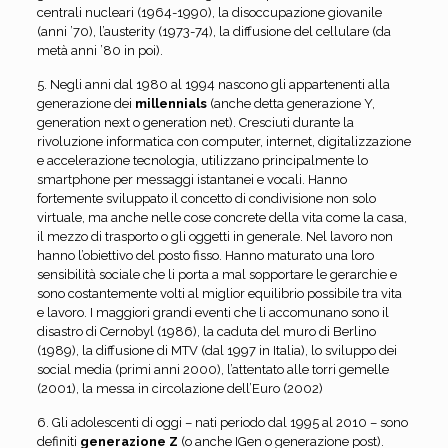
centrali nucleari (1964-1990), la disoccupazione giovanile
(anni ’70), l’austerity (1973-74), la diffusione del cellulare (da
metà anni ’80 in poi).
5. Negli anni dal 1980 al 1994 nascono gli appartenenti alla
generazione dei
millennials
(anche detta generazione Y,
generation next o generation net). Cresciuti durante la
rivoluzione informatica con computer, internet, digitalizzazione
e accelerazione tecnologia, utilizzano principalmente lo
smartphone per messaggi istantanei e vocali. Hanno
fortemente sviluppato il concetto di condivisione non solo
virtuale, ma anche nelle cose concrete della vita come la casa,
il mezzo di trasporto o gli oggetti in generale. Nel lavoro non
hanno l’obiettivo del posto fisso. Hanno maturato una loro
sensibilità sociale che li porta a mal sopportare le gerarchie e
sono costantemente volti al miglior equilibrio possibile tra vita
e lavoro. I maggiori grandi eventi che li accomunano sono il
disastro di Cernobyl (1986), la caduta del muro di Berlino
(1989), la diffusione di MTV (dal 1997 in Italia), lo sviluppo dei
social media (primi anni 2000), l’attentato alle torri gemelle
(2001), la messa in circolazione dell’Euro (2002)
6. Gli adolescenti di oggi – nati periodo dal 1995 al 2010 – sono
definiti
generazione Z
(o anche IGen o generazione post).