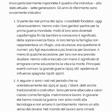
trovo particolarmente rispondete il quadro che individua – allo
stato attuale – sette generazioni. Gli anni di riferimento sono
ovviamente indicativi.
Si parte dai nati prima del 1924: i cosiddetti fondatori, oggi
ultranovantenni. Hanno visto i loro genitori partire per la
prima guerra mondiale, molti di loro sono diventati
capofamiglia fin da bambini e conoscono il significato
della sopravvivenza fisica. Ai loro tempi la famiglia non
rappresentava un rifugio, una sicurezza; era questione di
numeri: più figli equivaleva a più braccia per lavorare. A
meno di qualche eccezione, per loro non era previsto
studiare. Hanno visto e toccato con mano il significato di
emigrare come soluzione tra la vita e la morte. Principali
eventi comuni: la grande guerra (1915-18), epidemia di
influenza spagnola (1918-1920).
A seguire vi sono i nati nel periodo che va
orientativamente dal 1925 al 1945: i Silent, detti anche
tradizionalisti o costruttori. Sono persone attaccate a valori
classici come famiglia, matrimonio e lavoro. In giovane
età hanno vissuto la guerra; non sono rivolti alla
tecnologia e non amano il cambiamento. Hanno un alto
senso del dovere. Nel mondo del lavoro sono rimasti