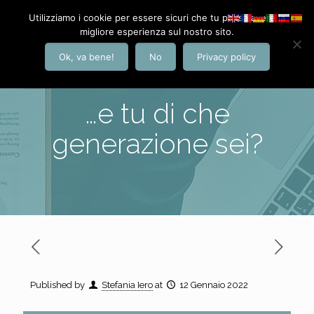
Utilizziamo i cookie per essere sicuri che tu possa avere la
migliore esperienza sul nostro sito.
Ok, va bene!
No
Privacy policy
…e tu di che
generazione sei?
Published by
Stefania Iero
at
12 Gennaio 2022