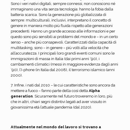
Sono i veri nativi digitali, sempre connessi, non conoscono né
immaginano una vita senza tecnologia: hanno la fobia dalla
batteria scarica. Sono la generazione più globalizzata di
sempre: multiculturali, inclusivi, interpretano il concetto di
genere in maniera molto più fluida rispetto alle generazioni
precedenti. Hanno un grande accesso alle informazioni e per
questo sono più sensibili ai problemi del mondo e – in un certo
senso – anche più consapevoli. Caratterizzati dalla capacità di
multitasking, sono – in genere – più volti alla velocità che
all’accuratezza. I principali loro grandi eventi comuni sono le
immigrazioni di massa in Italia (dai primi anni ‘90), i
cambiamenti climatici (messi in maggiore evidenza dagli anni
’90), l’I-phone (in Italia dal 2008), il terrorismo islamico (anni
2000).
7. Infine, i nati dal 2010 – le cui caratteristiche sono ancora da
mettere a fuoco – fanno parte della così detta
Alpha
generation
. Sicuramente nel futuro troveremo in loro, più
che in altri, chiari segni distintivi legati ad aver vissuto in
giovanissima età l’attuale pandemia (dal 2020).
Attualmente nel mondo del lavoro si trovano a