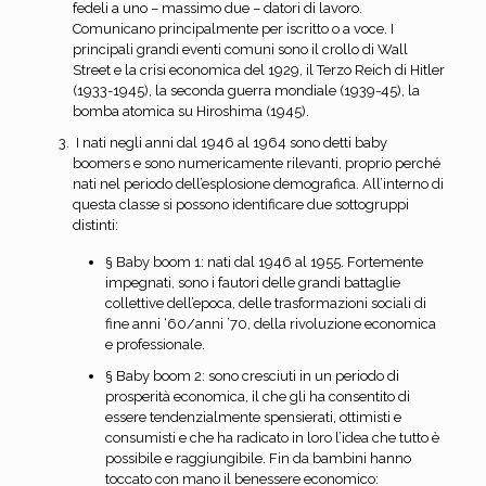
fedeli a uno – massimo due – datori di lavoro.
Comunicano principalmente per iscritto o a voce. I
principali grandi eventi comuni sono il crollo di Wall
Street e la crisi economica del 1929, il Terzo Reich di Hitler
(1933-1945), la seconda guerra mondiale (1939-45), la
bomba atomica su Hiroshima (1945).
I nati negli anni dal 1946 al 1964 sono detti baby
boomers e sono numericamente rilevanti, proprio perché
nati nel periodo dell’esplosione demografica. All’interno di
questa classe si possono identificare due sottogruppi
distinti:
§ Baby boom 1: nati dal 1946 al 1955. Fortemente
impegnati, sono i fautori delle grandi battaglie
collettive dell’epoca, delle trasformazioni sociali di
fine anni ‘60/anni ’70, della rivoluzione economica
e professionale.
§ Baby boom 2: sono cresciuti in un periodo di
prosperità economica, il che gli ha consentito di
essere tendenzialmente spensierati, ottimisti e
consumisti e che ha radicato in loro l’idea che tutto è
possibile e raggiungibile. Fin da bambini hanno
toccato con mano il benessere economico: