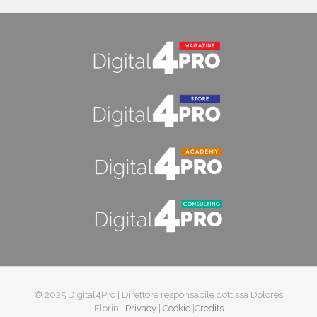
© 2025 Digital4Pro | Direttore responsabile dott.ssa Dolores
Florin |
Privacy
|
Cookie
|
Credits