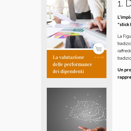
1. 
L’impl
“stick
La Figu
tradizi
raffred
tradizi
Un pro
rappre