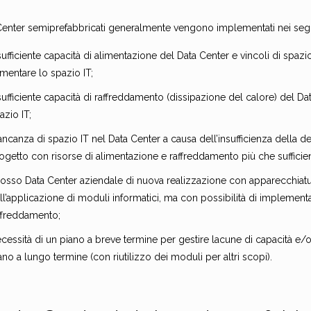
 Center semiprefabbricati generalmente vengono implementati nei segu
sufficiente capacità di alimentazione del Data Center e vincoli di spazio 
mentare lo spazio IT;
sufficiente capacità di raffreddamento (dissipazione del calore) del Da
azio IT;
ncanza di spazio IT nel Data Center a causa dell’insufficienza della de
ogetto con risorse di alimentazione e raffreddamento più che sufficien
osso Data Center aziendale di nuova realizzazione con apparecchiatur
ll’applicazione di moduli informatici, ma con possibilità di implemen
ffreddamento;
cessità di un piano a breve termine per gestire lacune di capacità e/o 
ano a lungo termine (con riutilizzo dei moduli per altri scopi).