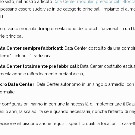
 visto, nel nostro articolo
Data Center modulari prefabbricati: Blocch
possano essere suddivise in tre categorie principali: impianto di ali
IT.
o diverse modalità di implementazione dei blocchi funzionali in un Da
ie principali:
ta Center semiprefabbricati:
Data Center costituito da una combin
stemi “stick built” tradizionali;
ta Center totalmente prefabbricati:
Data Center costituito esclu
imentazione e raffreddamento prefabbricati;
cro Data Center:
Data Center autonomo in un singolo armadio, con s
formatici
e configurazioni hanno in comune la necessità di implementare il Data 
i o anni, la scalabilità se e quando necessaria, nonchè l’intento di mi
ecisione influiscono anche requisiti specifici quali la location, il cash-f