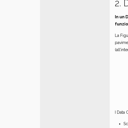
2. 
In un 
funzio
La Figu
pavime
(all’int
I Data
Sc