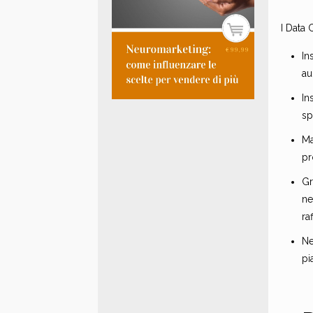
I Data
In
au
In
sp
Ma
pr
Gr
ne
ra
Ne
pi