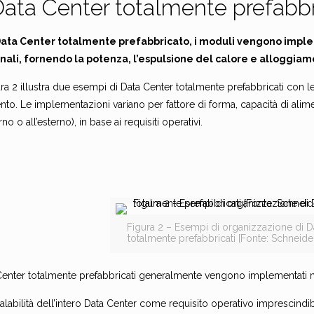
Data Center totalmente prefabbr
Data Center totalmente prefabbricato, i moduli vengono impleme
nali, fornendo la potenza, l’espulsione del calore e alloggiam
ra 2 illustra due esempi di Data Center totalmente prefabbricati con 
nto. Le implementazioni variano per fattore di forma, capacità di ali
erno o all’esterno), in base ai requisiti operativi.
Figura 2 – Esempi di organizzazione di D
totalmente prefabbricati [Fonte: Schneider
 Center totalmente prefabbricati generalmente vengono implementati ne
alabilità dell’intero Data Center come requisito operativo imprescindib