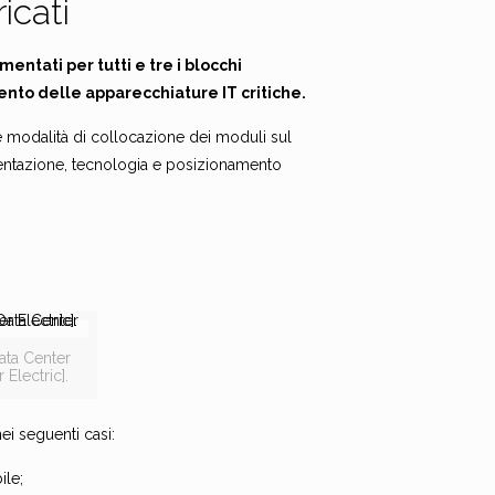
icati
ntati per tutti e tre i blocchi
ento delle apparecchiature IT critiche.
le modalità di collocazione dei moduli sul
mentazione, tecnologia e posizionamento
ata Center
 Electric].
i seguenti casi:
ile;