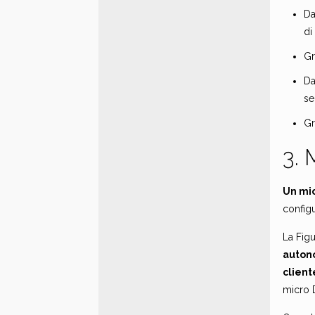
Da
di
Gr
Da
se
Gr
3. 
Un mic
configu
La Figu
autono
client
micro 