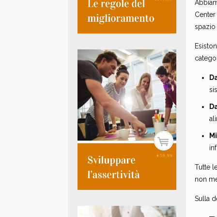
Abbiamo
Center 
spazio 
Esiston
categor
Da
si
Da
al
Mi
in
Tutte l
non mes
Sulla d