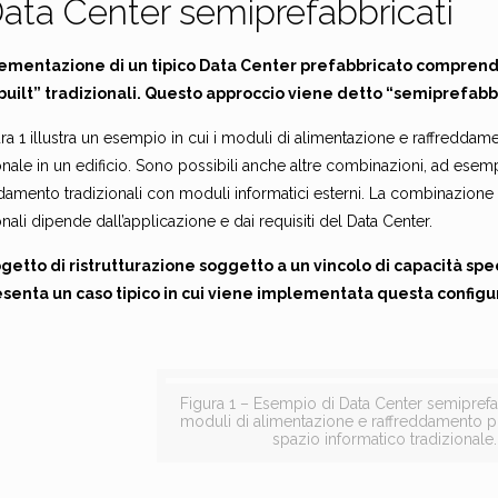
Data Center semiprefabbricati
ementazione di un tipico Data Center prefabbricato comprend
 built” tradizionali. Questo approccio viene detto “semiprefabb
ra 1 illustra un esempio in cui i moduli di alimentazione e raffreddam
onale in un edificio. Sono possibili anche altre combinazioni, ad esem
damento tradizionali con moduli informatici esterni. La combinazione s
onali dipende dall’applicazione e dai requisiti del Data Center.
getto di ristrutturazione soggetto a un vincolo di capacità spec
senta un caso tipico in cui viene implementata questa configu
Figura 1 – Esempio di Data Center semipref
moduli di alimentazione e raffreddamento pr
spazio informatico tradizionale.