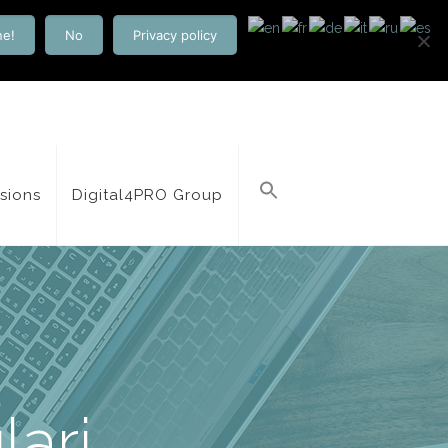
ne!
No
Privacy policy
isions
Digital4PRO Group
ari