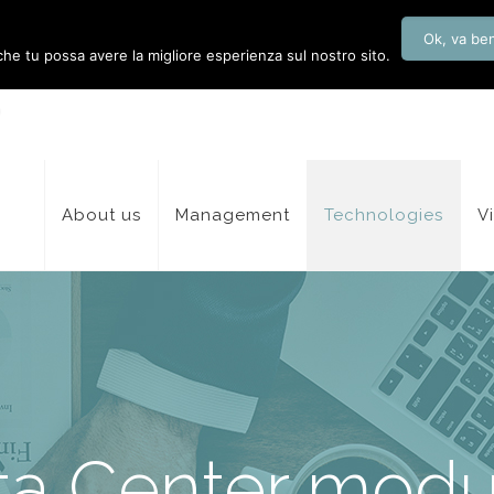
Ok, va be
 che tu possa avere la migliore esperienza sul nostro sito.
About us
Management
Technologies
V
ta Center modul