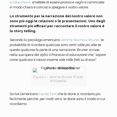
le idee chiare
, smettete di essere prolissi e vaghi e cominciate
in modo chiaro e conciso a spiegare il vostro valore.
Lo strumento per la narrazione del nostro valore non
sono più oggi le relazioni o le presentazioni. Uno degli
strumenti più efficaci per raccontare il vostro valore è
lo story telling.
Secondo lo psicologo americano
Jerome Seymour Bruner
, le
probabilità di ricordare qualcosa sono venti volte più alte se
questo qualcosa fa parte di una narrazione. Bruner scrisse,
nella sua opera del 1960
Il Processo di educazione
che “
sapere
come qualcosa è messo insieme vale mille fatti su di esso
“.
Figura 1 – Jerome Bruner [Fonte:
Wikipedia].
Scrive l’americano
Daniel Pink
che le storie si ricordano più
facilmente perché, per molti versi, le storie sono il modo in cui
ricordiamo.