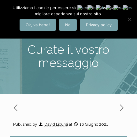
Utilizziamo i cookie per essere sicuri che tu possa avere la
migliore esperienza sul nostro sito.
Ok, va bene!
No
Privacy policy
Curate il vostro
messaggio
Published by
David Licursi
at
16 Giugno 2021