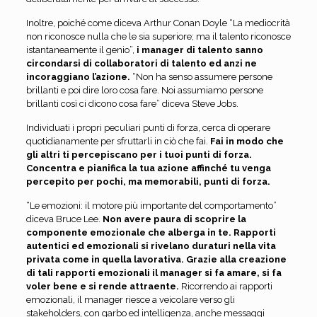
Inoltre, poiché come diceva Arthur Conan Doyle “La mediocrità
non riconosce nulla che le sia superiore; ma il talento riconosce
istantaneamente il genio”,
i manager di talento sanno
circondarsi di collaboratori di talento ed anzi ne
incoraggiano l’azione.
“Non ha senso assumere persone
brillanti e poi dire loro cosa fare. Noi assumiamo persone
brillanti così ci dicono cosa fare” diceva Steve Jobs.
Individuati i propri peculiari punti di forza, cerca di operare
quotidianamente per sfruttarli in ciò che fai.
Fai in modo che
gli altri ti percepiscano per i tuoi punti di forza.
Concentra e pianifica la tua azione affinché tu venga
percepito per pochi, ma memorabili, punti di forza.
“Le emozioni: il motore più importante del comportamento”
diceva Bruce Lee.
Non avere paura di scoprire la
componente emozionale che alberga in te. Rapporti
autentici ed emozionali si rivelano duraturi nella vita
privata come in quella lavorativa. Grazie alla creazione
di tali rapporti emozionali il manager si fa amare, si fa
voler bene e si rende attraente.
Ricorrendo ai rapporti
emozionali, il manager riesce a veicolare verso gli
stakeholders, con garbo ed intelligenza, anche messaggi