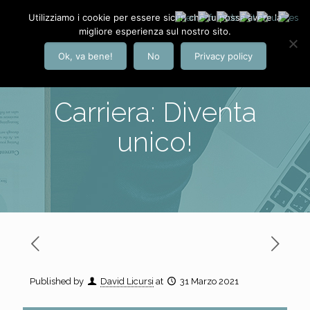
Utilizziamo i cookie per essere sicuri che tu possa avere la
migliore esperienza sul nostro sito.
Ok, va bene!
No
Privacy policy
Carriera: Diventa
unico!
Published by
David Licursi
at
31 Marzo 2021