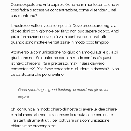
Quando qualcuno vi fa capire ciò che ha in mente senza che vi
costi fatica o eccessiva concentrazione, come vi sentite? E nel
caso contrario?
Il nostro cervello invoca semplicità. Deve processare migliaia
di decisioni ogni giorno e per farlo non può sapere troppo. Anzi,
più informazioni riceve, più va in confusione, soprattutto
quando sono molte e verbalizzate in modo poco limpido.
Attraverso la comunicazione noi giudichiamo gli altri e gli altri
giudicano noi. Se qualcuno parla in modo confuso è quasi
istintivo chiedersi: “Si è preparato, ma?”, “Sarà davvero
competente?”, “Sta forse cercando di eludere la risposta?”. Non
c’è da stupirsi che poi ci evitino.
Good speaking is good thinking, ci ricordano gli amici
inglesi.
Chi comunica in modo chiaro dimostra di avere le idee chiare,
e in tal modo alimenta e accresce la reputazione personale.
Tra i tanti strumenti utili per coltivare una comunicazione
chiara ve ne propongo tre: