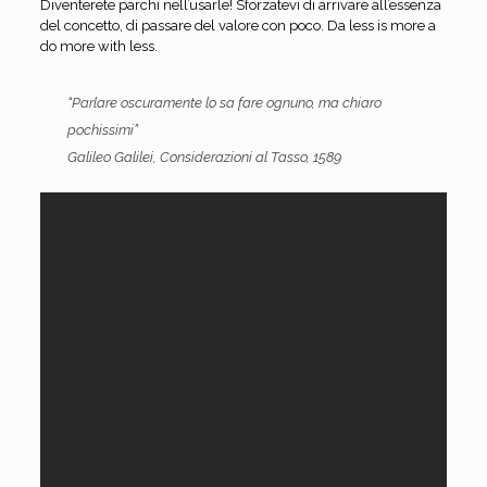
Diventerete parchi nell’usarle! Sforzatevi di arrivare all’essenza
del concetto, di passare del valore con poco. Da less is more a
do more with less.
“Parlare oscuramente lo sa fare ognuno, ma chiaro
pochissimi”
Galileo Galilei, Considerazioni al Tasso, 1589