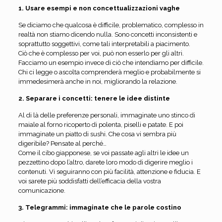
1. Usare esempi e non concettualizzazioni vaghe
Se diciamo che qualcosa è difficile, problematico, complesso in
realtà non stiamo dicendo nulla. Sono concetti inconsistenti e
soprattutto soggettivi, come tali interpretabili a piacimento.
Ciò che è complesso per voi, può non esserlo per gli altri.
Facciamo un esempio invece di ciò che intendiamo per difficile.
Chi ci legge o ascolta comprenderà meglio e probabilmente si
immedesimerà anche in noi, migliorando la relazione.
2. Separare i concetti: tenere le idee distinte
Al di là delle preferenze personali, immaginate uno stinco di
maiale al forno ricoperto di polenta, piselli e patate. E poi
immaginate un piatto di sushi. Che cosa vi sembra più
digeribile? Pensate al perché…
Come il cibo giapponese, se voi passate agli altri le idee un
pezzettino dopo l’altro, darete loro modo di digerire meglio i
contenuti. Vi seguiranno con più facilità, attenzione e fiducia. E
voi sarete più soddisfatti dell’efficacia della vostra
comunicazione.
3. Telegrammi: immaginate che le parole costino