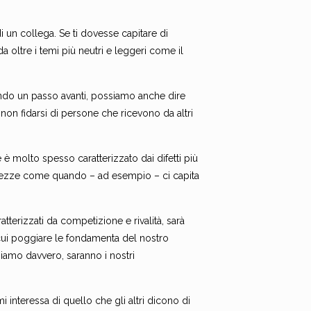
 un collega. Se ti dovesse capitare di
a oltre i temi più neutri e leggeri come il
ando un passo avanti, possiamo anche dire
non fidarsi di persone che ricevono da altri
 è molto spesso caratterizzato dai difetti più
lezze come quando – ad esempio – ci capita
tterizzati da competizione e rivalità, sarà
 cui poggiare le fondamenta del nostro
iamo davvero, saranno i nostri
nteressa di quello che gli altri dicono di