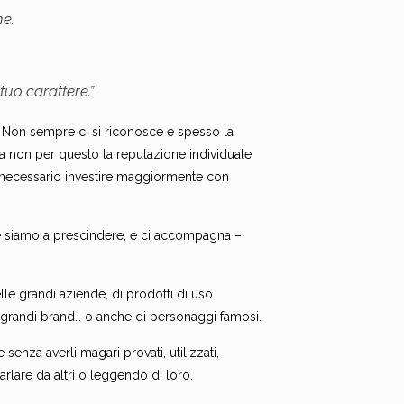
ne.
.
tuo carattere.”
e. Non sempre ci si riconosce e spesso la
 non per questo la reputazione individuale
è necessario investire maggiormente con
che siamo a prescindere, e ci accompagna –
le grandi aziende, di prodotti di uso
 di grandi brand… o anche di personaggi famosi.
senza averli magari provati, utilizzati,
rlare da altri o leggendo di loro.