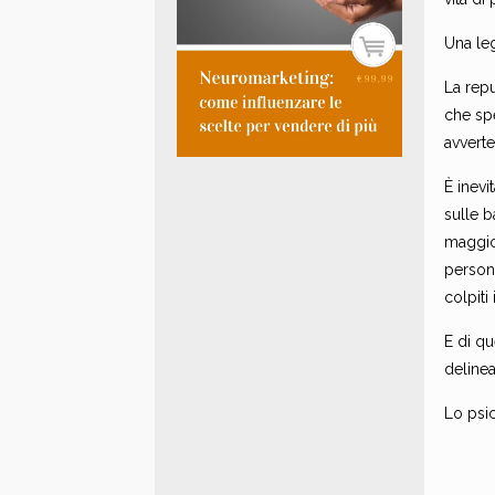
Una le
La repu
che spe
avverte
È inev
sulle 
maggior
persone
colpiti
E di q
deline
Lo psi