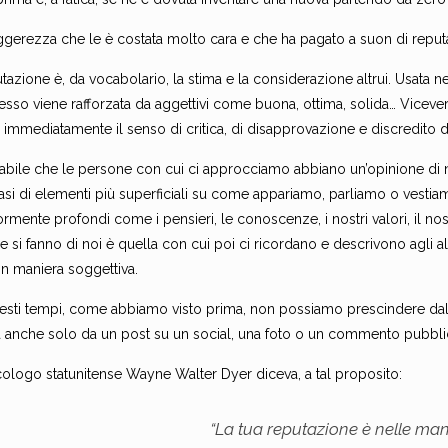
ggerezza che le è costata molto cara e che ha pagato a suon di reput
tazione è, da vocabolario, la stima e la considerazione altrui. Usata n
sso viene rafforzata da aggettivi come buona, ottima, solida… Vicevers
 immediatamente il senso di critica, di disapprovazione e discredito 
itabile che le persone con cui ci approcciamo abbiano un’opinione di
basi di elementi più superficiali su come appariamo, parliamo o vesti
mente profondi come i pensieri, le conoscenze, i nostri valori, il no
 si fanno di noi è quella con cui poi ci ricordano e descrivono agli alt
 in maniera soggettiva.
uesti tempi, come abbiamo visto prima, non possiamo prescindere dal
a anche solo da un post su un social, una foto o un commento pubblic
cologo statunitense Wayne Walter Dyer diceva, a tal proposito:
“La tua reputazione è nelle mani 