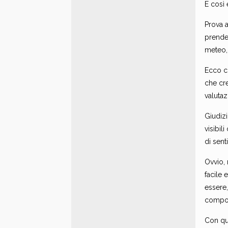
E così 
Prova a
prender
meteo, i
Ecco c
che cre
valutaz
Giudizi
visibi
di sen
Ovvio, 
facile 
essere
comport
Con qu