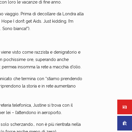
e con loro le vacanze di fine anno.
uo viaggio. Prima di decollare da Londra alla
 Hope I don’t get Aids. Just kidding. I’m
. Sono bianca!”).
 – viene visto come razzista e denigratorio e
e in pochissime ore, superando anche
al: permea insomma la rete a macchia d’olio.
unicato che termina con “stiamo prendendo
e riprendono la storia e in rete aumentano
teria telefonica, Justine si trova con il
er lei – l’attendono in aeroporto.
a solo scherzando… non è più rientrata nella
o (o forse anche meno di zero).