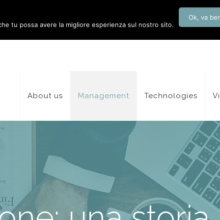
Ok, va be
 che tu possa avere la migliore esperienza sul nostro sito.
About us
Management
Technologies
V
one: una storia 