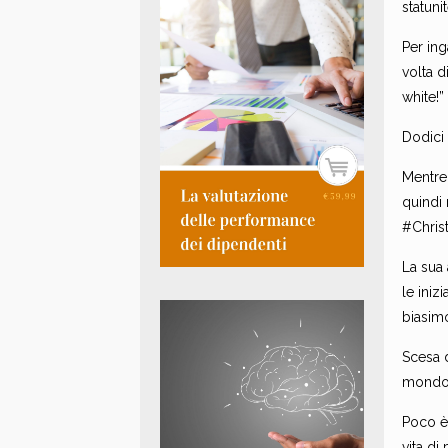
statuni
Per ing
volta d
white!”
Dodici 
Mentre 
quindi
#Christ
La sua
le iniz
biasimo
Scesa d
mondo r
Poco è 
vita di