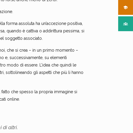
azione.
ella forma assoluta ha un’accezione positiva,
a, quando è cattiva o addirittura pessima, si
del soggetto associato.
 noi, che si crea – in un primo momento –
amo e, successivamente, su elementi
stro modo di essere. L’idea che quindi le
ri, sottolineando gli aspetti che più li hanno
 fatto che spesso la propria immagine si
ati online.
di altri.