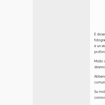
E dicia
fotogr
è un e
profon
Molto 
diranno
Abband
comune,
Su molt
conosci