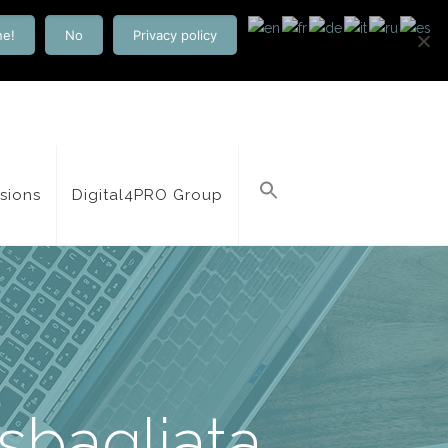
ne!
No
Privacy policy
isions
Digital4PRO Group
sbagliata