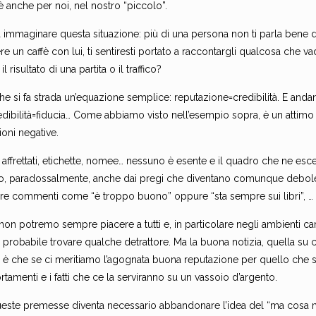
è anche per noi, nel nostro “piccolo”.
 immaginare questa situazione: più di una persona non ti parla bene di
e un caffè con lui, ti sentiresti portato a raccontargli qualcosa che vad
l risultato di una partita o il traffico?
he si fa strada un’equazione semplice: reputazione=credibilità. E and
dibilità=fiducia… Come abbiamo visto nell’esempio sopra, è un attimo 
ioni negative.
 affrettati, etichette, nomee… nessuno è esente e il quadro che ne esce
li o, paradossalmente, anche dai pregi che diventano comunque debo
tire commenti come “è troppo buono” oppure “sta sempre sui libri”, …
non potremo sempre piacere a tutti e, in particolare negli ambienti cara
e probabile trovare qualche detrattore. Ma la buona notizia, quella su
, è che se ci meritiamo l’agognata buona reputazione per quello che s
amenti e i fatti che ce la serviranno su un vassoio d’argento.
este premesse diventa necessario abbandonare l’idea del “ma cosa mi i