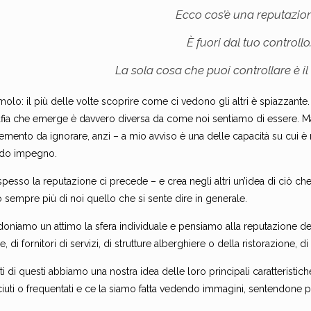
Ecco cos’è una reputazio
È fuori dal tuo controllo
La sola cosa che puoi controllare è il 
molo: il più delle volte scoprire come ci vedono gli altri è spiazzant
afia che emerge è davvero diversa da come noi sentiamo di essere. Ma
lemento da ignorare, anzi – a mio avviso è una delle capacità su cui 
do impegno.
spesso la reputazione ci precede – e crea negli altri un’idea di ciò 
 sempre più di noi quello che si sente dire in generale.
oniamo un attimo la sfera individuale e pensiamo alla reputazione del
 di fornitori di servizi, di strutture alberghiere o della ristorazione,
i di questi abbiamo una nostra idea delle loro principali caratteristiche 
uti o frequentati e ce la siamo fatta vedendo immagini, sentendone pa