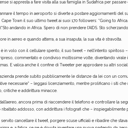
tense si appresta a fare visita alla sua famiglia in Sudafrica per passar
annare il tempo in aeroporto si diverte a postare aggiornamenti del s
i Cape Town il suo ultimo tweet ai suoi 170 followers: “Going to Africa.
 (“Sto andando in Africa. Spero di non prendere l’AIDS. Sto scherzando
ore in aereo e quando atterra, a sua insaputa, la sua vita è stravolta.
è in volo con il cellulare spento, il suo tweet – nell’intento spiritoso
 ripreso, commentato e condiviso moltissime volte, diventando viral
mas. E valica anche il confine di Tweeter per approdare su altri soci
 azienda prende subito pubblicamente le distanze da lei con un com
iative necessarie” – leggasi licenziamento, mentre prolificano i siti ch
, critiche e addirittura minacce.
all’aereo, ancora prima di riaccendere il telefono e controllare la segre
ibaltato addosso, con addirittura i fotografi che – inspiegabilmente p
servito cancellare il tweet, porgere scuse ufficiali e ribadire che stav
 prima e, a fatica, se ne è dovuta inventare una nuova partendo da zer