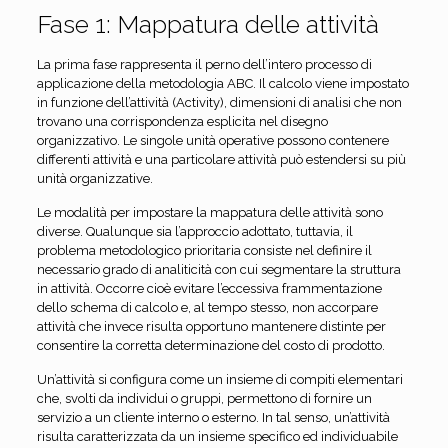
Fase 1: Mappatura delle attività
La prima fase rappresenta il perno dell’intero processo di
applicazione della metodologia ABC. Il calcolo viene impostato
in funzione dell’attività (Activity), dimensioni di analisi che non
trovano una corrispondenza esplicita nel disegno
organizzativo. Le singole unità operative possono contenere
differenti attività e una particolare attività può estendersi su più
unità organizzative.
Le modalità per impostare la mappatura delle attività sono
diverse. Qualunque sia l’approccio adottato, tuttavia, il
problema metodologico prioritaria consiste nel definire il
necessario grado di analiticità con cui segmentare la struttura
in attività. Occorre cioè evitare l’eccessiva frammentazione
dello schema di calcolo e, al tempo stesso, non accorpare
attività che invece risulta opportuno mantenere distinte per
consentire la corretta determinazione del costo di prodotto.
Un’attività si configura come un insieme di compiti elementari
che, svolti da individui o gruppi, permettono di fornire un
servizio a un cliente interno o esterno. In tal senso, un’attività
risulta caratterizzata da un insieme specifico ed individuabile