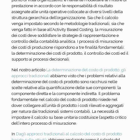
prestazione in accordo con le responsabilità di risultato
assegnate alle unità operative collocate ai diversi livelli della
struttura gerarchica dell’organizzazione. Sia che il calcolo
venga impostato secondo le metodologie tradizionali, sia che
venga fatto in base all’Activity Based Costing, la misurazione
dei costi deve soddisfare le strategie di rappresentazione e
controllo della contabilità analitica. I processi di misurazione
dei costi di produzione rispondono a tre finalità fondamentali:
la determinazione dei costi di prodotto, il controllo dei costi ed il
supporto ai processi decisionali.
Nel nostro articolo
La determinazione del costo di prodotto: gli
approcci tradizionali
abbiamo visto che i problemi relativi alla
determinazione del costo di prodotto sono racchiusi nelle
scelte relative alla quantificazione delle sue componenti: la
componente diretta e la componente indiretta. Il problema
fondamentale nel calcolo del costo di prodotto risiede nel
dover collegare all’unità di prodotto i costi rilevati e aggregati
per natura dai tradizionali sistemi contabili. La necessità di
impostare il calcolo su base unitaria costituisce l’aspetto critico
dell’intero processo di misurazione.
In
Dagli approcci tradizionali al calcolo del costo di prodotto
basato sulle attività
abbiamo analizzato come il calcolo del