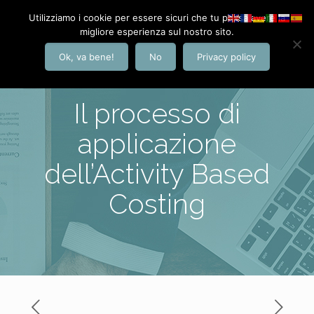
Utilizziamo i cookie per essere sicuri che tu possa avere la
migliore esperienza sul nostro sito.
Ok, va bene!
No
Privacy policy
Il processo di
applicazione
dell’Activity Based
Costing