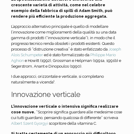
crescente varietà di attività, come nel celebre
esempio della fabbrica di spilli di Adam Smith, può
rendere più efficiente la produzione aggregata.
L’approccio alternativo principale è quello di modellare
l’innovazione come miglioramenti della qualità su una data
gamma di prodotti (“innovazione verticale”), in modo che il
progresso tecnico renda obsoleti i prodotti esistenti. Questo
processo di “distruzione creativa” è stato enfatizzato da
Joseph
Alois Schumpeter
ed è stato formalizzato da
Philippe Mario
Aghion
e Howitt (1992), Grossman e Helpman (1991a, 1991b) e
Segerstrom, Anant e Dinopoulos (1990).
I due approcci, orizzontale e verticale, si completano
naturalmente a vicenda¹.
Innovazione verticale
L’innovazione verticale o intensiva significa realizzare
cose nuove.
“Scoprire significa guardare alle medesime cose
cui tutti guardano, pensando qualcosa di differente” scriveva
Albert Szent Gyorgyi
scopritore della vitamina C.
Si tratta certamente di un approccio più difficoltoso