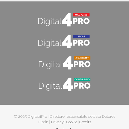
© 2025 Digital4Pro | Direttore responsabile dott.ssa Dolores
Florin |
Privacy
|
Cookie
|
Credits