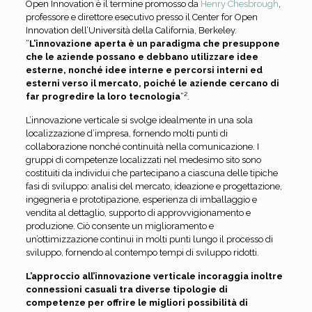
Open Innovation è il termine promosso da
Henry Chesbrough
,
professore e direttore esecutivo presso il Center for Open
Innovation dell’Università della California, Berkeley.
“
L’innovazione aperta è un paradigma che presuppone
che le aziende possano e debbano utilizzare idee
esterne, nonché idee interne e percorsi interni ed
esterni verso il mercato, poiché le aziende cercano di
far progredire la loro tecnologia
“².
L’innovazione verticale si svolge idealmente in una sola
localizzazione d’impresa, fornendo molti punti di
collaborazione nonché continuità nella comunicazione. I
gruppi di competenze localizzati nel medesimo sito sono
costituiti da individui che partecipano a ciascuna delle tipiche
fasi di sviluppo: analisi del mercato, ideazione e progettazione,
ingegneria e prototipazione, esperienza di imballaggio e
vendita al dettaglio, supporto di approvvigionamento e
produzione. Ciò consente un miglioramento e
un’ottimizzazione continui in molti punti lungo il processo di
sviluppo, fornendo al contempo tempi di sviluppo ridotti.
L’approccio all’innovazione verticale incoraggia inoltre
connessioni casuali tra diverse tipologie di
competenze per offrire le migliori possibilità di