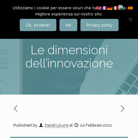
Utilizziamo i cookie per essere sicuri che tu possa avere la
migliore esperienza sul nostro sito.
Ok, va bene!
No
Privacy policy
Le dimensioni
dell’innovazione
Published by
David Licursi
at
24 Febbraio 2021