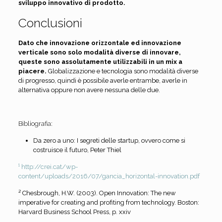
sviluppo innovativo di prodotto.
Conclusioni
Dato che innovazione orizzontale ed innovazione
verticale sono solo modalità diverse di innovare,
queste sono assolutamente utilizzabili in un mix a
piacere.
Globalizzazione e tecnologia sono modalità diverse
di progresso, quindi è possibile averle entrambe, averle in
alternativa oppure non avere nessuna delle due.
Bibliografia:
Da zero a uno: I segreti delle startup, ovvero come si
costruisce il futuro, Peter Thiel
¹ http://crei.cat/wp-
content/uploads/2016/07/gancia_horizontal-innovation.pdf
² Chesbrough, H.W. (2003). Open Innovation: The new
imperative for creating and profiting from technology. Boston:
Harvard Business School Press, p. xxiv