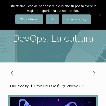
Utilizziamo i cookie per essere sicuri che tu possa avere la
migliore esperienza sul nostro sito.
Ok, va bene!
No
Privacy policy
DevOps: La cultura
Published by
David Licursi
at
23 Febbraio 2021