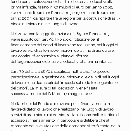
fondo per la realizzazione di asili nidi e servizi educativi alla
prima infanzia, fissato in 50 milioni di euro per l’anno 2002,
100 milioni di euro per l’anno 2003 e 150 milioni di euro per
l’anno 2004, da ripartire fra le regioni per la costruzione di asili-
nido e di micro-nidi nei luoghi di lavoro.
Nel 2002, con la legge finanziaria n° 289 per l’anno 2003,
viene istituito con l’art. 91 il Fondo di rotazione per il
finanziamento dei datori di lavoro che realizzano, nei luoghi di
lavoro servizi di asilo-nido e micro-nido, al fine di assicurare
una continuità economica al piano di riforma
dell’organizzazione dei servizi educativi alla prima infanzia.
L’art. 70 della L. 448/01, stabilisce inoltre che: “le spese di
partecipazione alla gestione dei micro-nidi e dei nidi nei luoghi
di lavoro sono deducibili dall’imposta sul reddito dei genitori e
dei datori”. La misura di tali detrazioni viene fissata
successivamente dal D.M. del 17 maggio 2002.
Nell’ambito del Fondo di rotazione per il finanziamento in
favore di datori di lavoro che realizzano, nei luoghi di lavoro,
servizi di asilo nido e micro-nidi, si stabiliscono inoltre i criteri di
accesso al finanziamento, in particolare si delibera che al
momento della valutazione delle domande si terrà conto: della