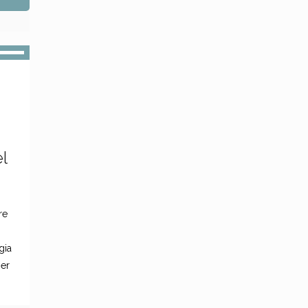
el
re
gia
per