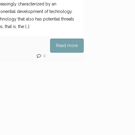
it,
reasingly characterized by an
onential development of technology.
hnology that also has potential threats
s, that is, the
[…]
Read more
0