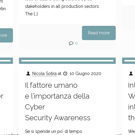
lm
stakeholders in all production sectors.
tin
The
[…]
Read more
ore
0
Nicola Sotira
at
10 Giugno 2020
Il fattore umano
In
r
e l’importanza della
Wo
Cyber
in
Security Awareness
th
Se si spende un po’ di tempo
We 