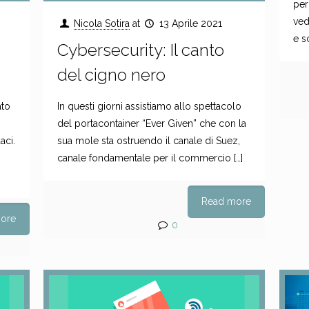
per
ved
Nicola Sotira
at
13 Aprile 2021
e s
Cybersecurity: Il canto
del cigno nero
ato
In questi giorni assistiamo allo spettacolo
del portacontainer “Ever Given” che con la
aci.
sua mole sta ostruendo il canale di Suez,
canale fondamentale per il commercio
[…]
Read more
ore
0