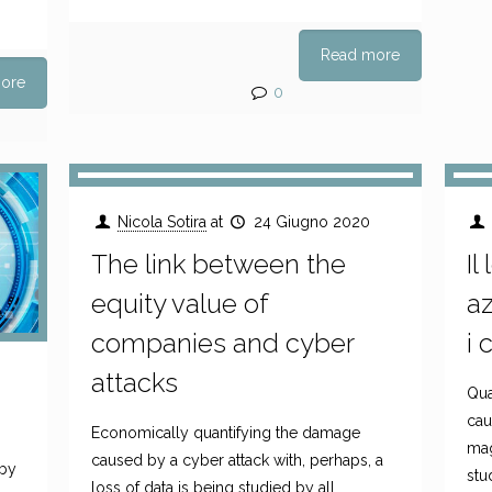
Read more
ore
0
Nicola Sotira
at
24 Giugno 2020
The link between the
Il
equity value of
az
companies and cyber
i 
attacks
Qua
cau
Economically quantifying the damage
mag
caused by a cyber attack with, perhaps, a
 by
stu
loss of data is being studied by all