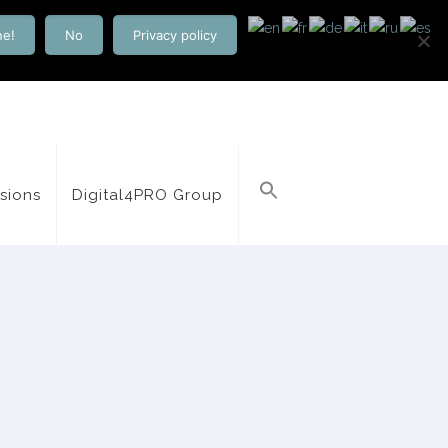
ne!
No
Privacy policy
isions
Digital4PRO Group