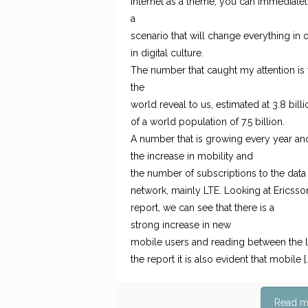
Internet as a theme, you can immediately 
a
scenario that will change everything in 
in digital culture.
The number that caught my attention is w
the
world reveal to us, estimated at 3.8 bill
of a world population of 7.5 billion.
A number that is growing every year an
the increase in mobility and
the number of subscriptions to the data
network, mainly LTE. Looking at Ericsson
report, we can see that there is a
strong increase in new
mobile users and reading between the l
the report it is also evident that mobile
[
Read m