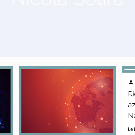
Ri
az
N
Le 