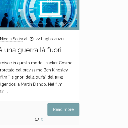
Nicola Sotira
at
22 Luglio 2020
è una guerra là fuori
rdisce in questo modo l’hacker Cosmo,
erpretato dal bravissimo Ben Kingsley,
 film “I signori della truffa” del 1992
olgendosi a Martin Bishop. Nel film
tin
[…]
Read more
0