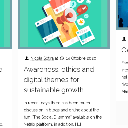
C’
Nicola Sotira
at
14 Ottobre 2020
Eso
e
Awareness, ethics and
int
nel
digital themes for
riv
sustainable growth
Mar
In recent days there has been much
discussion in blogs and online about the
film “The Social Dilemma” available on the
o,
Netflix platform, in addition, I
[…]