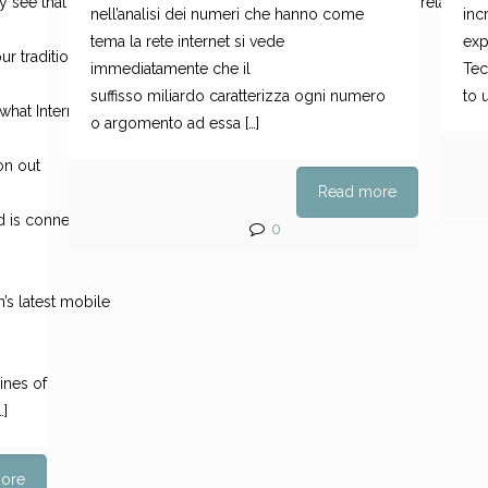
see that the billion suffix characterizes each issue or topic related to 
nell’analisi dei numeri che hanno come
inc
tema la rete internet si vede
exp
our traditional approach and
immediatamente che il
Tec
suffisso miliardo caratterizza ogni numero
to u
hat Internet users in
o argomento ad essa
[…]
ion out
Read more
d is connected to
0
’s latest mobile
ines of
…]
ore