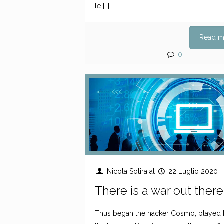
le
[…]
Read m
0
Nicola Sotira
at
22 Luglio 2020
There is a war out there
Thus began the hacker Cosmo, played