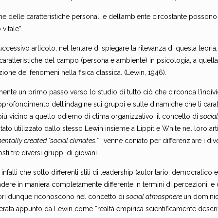
me delle caratteristiche personali e dell’ambiente circostante posso
 vitale”.
uccessivo articolo, nel tentare di spiegare la rilevanza di questa teori
aratteristiche del campo (persona e ambiente) in psicologia, a quella
ione dei fenomeni nella fisica classica. (Lewin, 1946).
mente un primo passo verso lo studio di tutto ciò che circonda l’indi
approfondimento dell’indagine sui gruppi e sulle dinamiche che li car
iù vicino a quello odierno di clima organizzativo: il concetto di
socia
tato utilizzato dallo stesso Lewin insieme a Lippit e White nel loro art
entally created “social climates.”
”, venne coniato per differenziare i di
sti tre diversi gruppi di giovani.
 infatti che sotto differenti stili di leadership (autoritario, democratico
ndere in maniera completamente differente in termini di percezioni, 
tori dunque riconoscono nel concetto di
social atmosphere
un dominio 
erata appunto da Lewin come “realtà empirica scientificamente descriv