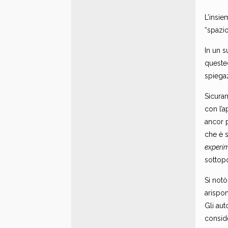
L’insie
“spazio
In un s
questec
spiegaz
Sicura
con l’
ancor p
che è s
experim
sottopo
Si notò
arispo
Gli au
consid