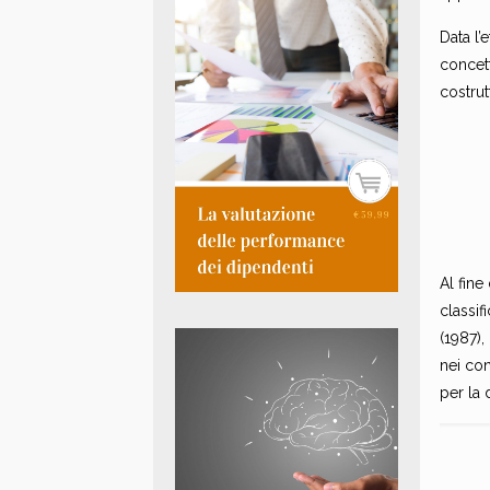
Data l’
concett
costrut
Al fin
classif
(1987),
nei con
per la