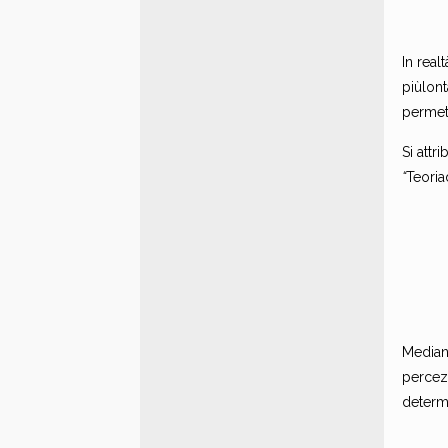
In real
piùlont
permet
Si attr
“
Teori
Median
percezi
determ