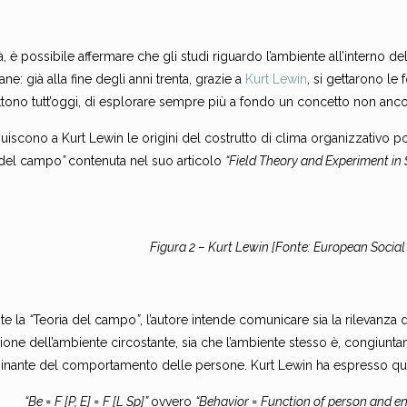
tà, è possibile affermare che gli studi riguardo l’ambiente all’interno 
ane: già alla fine degli anni trenta, grazie a
Kurt Lewin
, si gettarono l
tono tutt’oggi, di esplorare sempre più a fondo un concetto non anc
ibuiscono a Kurt Lewin le origini del costrutto di clima organizzativo po
adel campo
”
contenuta nel suo articolo
“Field Theory and Experiment in
Figura 2 – Kurt Lewin [Fonte: European Social
te la
“
Teoria del campo
”
, l’autore intende comunicare sia la rilevanza de
one dell’ambiente circostante, sia che l’ambiente stesso è, congiuntame
inante del comportamento delle persone. Kurt Lewin ha espresso que
“Be = F [P, E] = F [L Sp]”
ovvero
“Behavior = Function of person and en