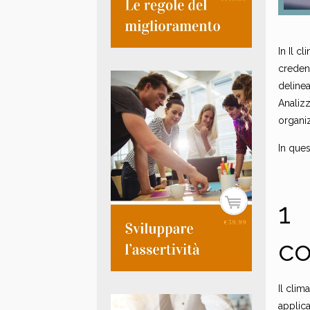
In Il c
credenz
delinea
Analizz
organiz
In ques
1 
co
Il clim
applic