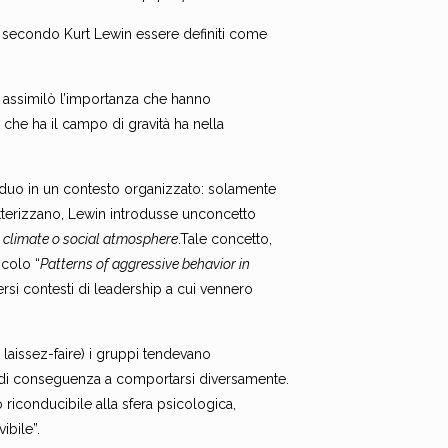
no secondo Kurt Lewin essere definiti come
a, assimilò l’importanza che hanno
 che ha il campo di gravità ha nella
viduo in un contesto organizzato: solamente
atterizzano, Lewin introdusse unconcetto
l climate o social atmosphere
.Tale concetto,
icolo “
Patterns of aggressive behavior in
versi contesti di leadership a cui vennero
 e laissez-faire) i gruppi tendevano
e di conseguenza a comportarsi diversamente.
riconducibile alla sfera psicologica,
ibile”.