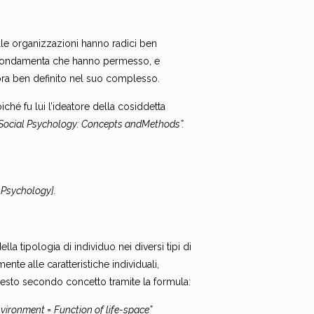
delle organizzazioni hanno radici ben
e fondamenta che hanno permesso, e
ora ben definito nel suo complesso.
iché fu lui l’ideatore della cosiddetta
 Social Psychology: Concepts andMethods”.
 Psychology].
lla tipologia di individuo nei diversi tipi di
nte alle caratteristiche individuali,
sto secondo concetto tramite la formula:
vironment = Function of life-space”