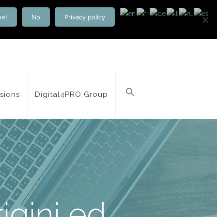
ne!
No
Privacy policy
isions
Digital4PRO Group
igini ed