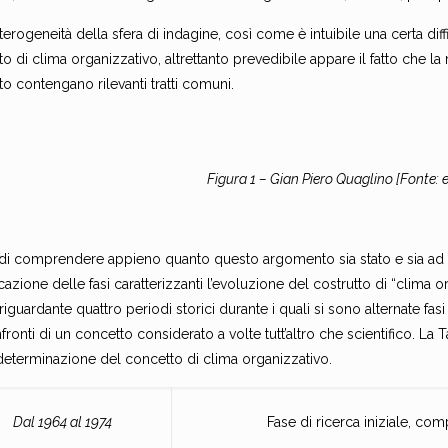
eterogeneità della sfera di indagine, così come è intuibile una certa dif
o di clima organizzativo, altrettanto prevedibile appare il fatto che la 
to contengano rilevanti tratti comuni.
Figura 1 – Gian Piero Quaglino [Fonte: es
e di comprendere appieno quanto questo argomento sia stato e sia ad 
icazione delle fasi caratterizzanti l’evoluzione del costrutto di “clim
 riguardante quattro periodi storici durante i quali si sono alternate fas
fronti di un concetto considerato a volte tutt’altro che scientifico. La 
 determinazione del concetto di clima organizzativo.
Dal 1964 al 1974
Fase di ricerca iniziale, co