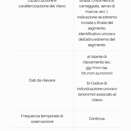
Localizzazione e
strada, chilometrica,
caratterizzazione del rilevo
carreggiata, senso di
marcia, ecc.),
indicazione se estremo
iniziale o finale del
segmento,
identificativo univoco
dell’altro estremo del
segmento.
a) Istante di
rilevamento (es.:
gg/mm/aa,
hh:mm:ss:mmm)
Dati da rilevare
b) Codice di
individuazione univoco
(anonimo) associato al
rilievo
Frequenza temporale di
Continua
osservazione