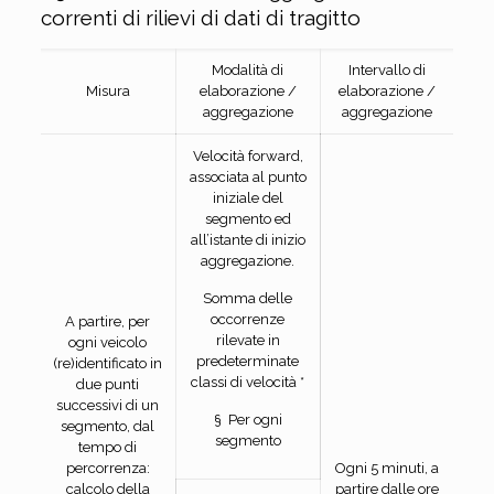
correnti di rilievi di dati di tragitto
Modalità di
Intervallo di
Misura
elaborazione /
elaborazione /
aggregazione
aggregazione
Velocità forward,
associata al punto
iniziale del
segmento ed
all’istante di inizio
aggregazione.
Somma delle
occorrenze
A partire, per
rilevate in
ogni veicolo
predeterminate
(re)identificato in
classi di velocità *
due punti
successivi di un
§ Per ogni
segmento, dal
segmento
tempo di
percorrenza:
Ogni 5 minuti, a
calcolo della
partire dalle ore