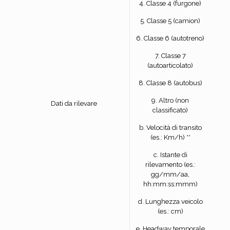
4. Classe 4 (furgone)
5. Classe 5 (camion)
6. Classe 6 (autotreno)
7. Classe 7
(autoarticolato)
8. Classe 8 (autobus)
9. Altro (non
Dati da rilevare
classificato)
b. Velocità di transito
(es.: Km/h) **
c. Istante di
rilevamento (es.:
gg/mm/aa,
hh:mm:ss:mmm)
d. Lunghezza veicolo
(es.: cm)
e. Headway temporale