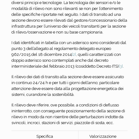
diversi principi e tecnologie. La tecnologia dei sensori e/o le
modalità di rilievo non sono rilevanti se non per l’ottenimento
delle specifiche riportate nel seguito. I dati di transito ad una
sezione devono essere rilevati dal gestore/concessionario della
infrastruttura per l’universo dei veicoli transitanti per la sezione
di rilevo/osservazione e non su base campionaria.
I dati identificati in tabella con un asterisco sono considerati dal
punto 3 dell’allegato al regolamento delegato europeo
962/2015 del 18 dicembre 2014
[2]
, quelli caratterizzati con
doppio asterisco sono contemplati anche dal decreto
interministeriale del febbraio 2013 (cosiddetto Decreto ITS)
[3]
.
Il rilievo dei dati di transito alla sezione deve essere assicurato
in continuo 24/24 h e per tutti i giorni dell’anno; particolare
attenzione deve essere data alla progettazione energetica dei
sistemi, curandone la sostenibilità.
Il rilievo deve riferire, ove possibile, a condizioni di deflusso
ininterrotto, con conseguente posizionamento della sezione di
rilievo in modo da non risentire delle perturbazioni indotte da
svincoli, incroci, stazioni di servizi, piazzole di sosta, ecc.
Specifica
Valorizzazione