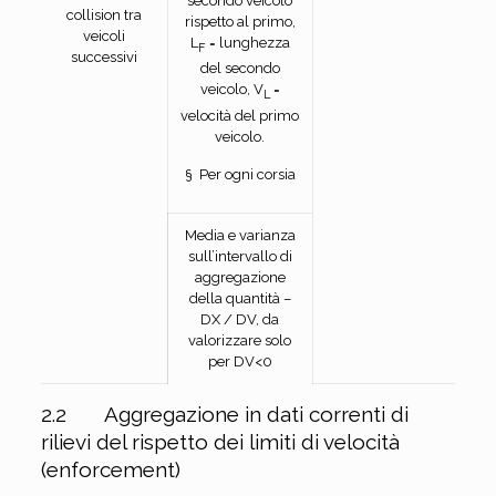
secondo veicolo
collision tra
rispetto al primo,
veicoli
L
= lunghezza
F
successivi
del secondo
veicolo, V
=
L
velocità del primo
veicolo.
§ Per ogni corsia
Media e varianza
sull’intervallo di
aggregazione
della quantità –
DX / DV, da
valorizzare solo
per DV<0
2.2 Aggregazione in dati correnti di
rilievi del rispetto dei limiti di velocità
(enforcement)