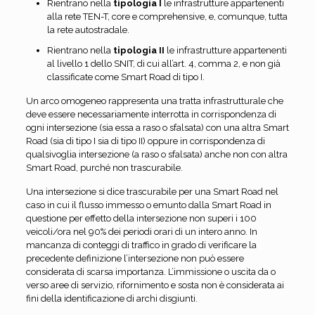
Rientrano nella
tipologia I
le infrastrutture appartenenti
alla rete TEN-T, core e comprehensive, e, comunque, tutta
la rete autostradale.
Rientrano nella
tipologia II
le infrastrutture appartenenti
al livello 1 dello SNIT, di cui all’art. 4, comma 2, e non già
classificate come Smart Road di tipo I.
Un arco omogeneo rappresenta una tratta infrastrutturale che
deve essere necessariamente interrotta in corrispondenza di
ogni intersezione (sia essa a raso o sfalsata) con una altra Smart
Road (sia di tipo I sia di tipo II) oppure in corrispondenza di
qualsivoglia intersezione (a raso o sfalsata) anche non con altra
Smart Road, purché non trascurabile.
Una intersezione si dice trascurabile per una Smart Road nel
caso in cui il flusso immesso o emunto dalla Smart Road in
questione per effetto della intersezione non superi i 100
veicoli/ora nel 90% dei periodi orari di un intero anno. In
mancanza di conteggi di traffico in grado di verificare la
precedente definizione l’intersezione non può essere
considerata di scarsa importanza. L’immissione o uscita da o
verso aree di servizio, rifornimento e sosta non è considerata ai
fini della identificazione di archi disgiunti.