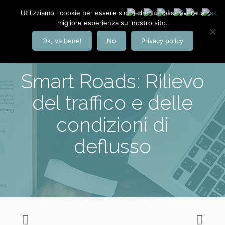
Utilizziamo i cookie per essere sicuri che tu possa avere la
migliore esperienza sul nostro sito.
Ok, va bene!
No
Privacy policy
Smart Roads: Rilievo
del traffico e delle
condizioni di
deflusso