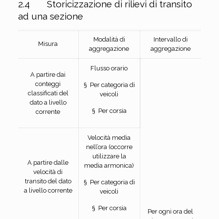
2.4 Storicizzazione di rilievi di transito
ad una sezione
Modalità di
Intervallo di
Misura
aggregazione
aggregazione
Flusso orario
A partire dai
conteggi
§ Per categoria di
classificati del
veicoli
dato a livello
§ Per corsia
corrente
Velocità media
nell’ora (occorre
utilizzare la
A partire dalle
media armonica)
velocità di
transito del dato
§ Per categoria di
a livello corrente
veicoli
§ Per corsia
Per ogni ora del