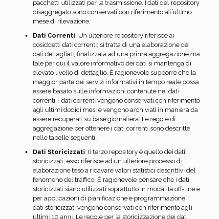
pacchetti utilizzati per la trasmissione. I dati del repository
disaggregato sono conservati con riferimento all’ultimo
mese di rilevazione.
Dati Correnti
: Un ulteriore repository riferisce ai
cosiddetti dati correnti; si tratta di una elaborazione dei
dati dettagliati, finalizzata ad una prima aggregazione ma
tale per cui il valore informativo dei dati si mantenga di
elevato livello di dettaglio. È ragionevole supporre che la
maggior parte dei servizi informativi in tempo reale possa
essere basato sulle informazioni contenute nei dati
correnti. I dati correnti vengono conservati con riferimento
agli ultimi dodici mesi e vengono archiviati in maniera da
essere recuperati su base giornaliera. Le regole di
aggregazione per ottenere i dati correnti sono descritte
nelle tabelle seguenti.
Dati Storicizzati
: Il terzo repository è quello dei dati
storicizzati; esso riferisce ad un ulteriore processo di
elaborazione teso a ricavare valori statistici descrittivi del
fenomeno del traffico. È ragionevole pensare che i dati
storicizzati siano utilizzati soprattutto in modalità off-line e
per applicazioni di pianificazione e programmazione. I
dati storicizzati vengono conservati con riferimento agli
ultimi 10 anni. Le regole per la storicizzazione dei dati