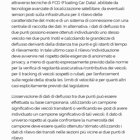
attraverso tecniche di FCD (Floating Car Data), abilitate da
tecnologie avanzate di localizzazione satellitare, da eventuali
sensori posti sulla infrastruttura per il rilievo delle
caratteristiche del moto e di un sistema di connessione con una
centrale di raccolta dei dati. In alternativa, i dati di deflusso tra
due punti possono essere ottenuti individuando uno stesso
veicolo nei due punti (noti) e calcolando le grandezze di
deflusso derivanti dalla distanza trai punti e gli istanti di tempo
di rilevamento. In tale ultimo caso il rilievo/individuazione
deve avvenire nel rispetto delle esigenze di anonimato e
privacy, a meno di quanto espressamente previsto dalle norme
per la verifica di regolarità assicurativa/contributiva dei veicoli,
per il tracking di veicoli sospetti o rubati, per l’enforcement
sulle regole della strada (es. limiti di velocità) e per quanti altri
casi esplicitamente previsti dal legislatore.
L’osservazione di dati di deflusso tra due punti può essere
effettuata su base campionaria, utilizzando un campione
significativo dei veicoli transitanti o verificando ex-post di avere
individuato un campione significativo di tali veicoli. Il dato di
universo rispetto al quale confrontare la numerosità del
campione deve essere quello ottenuto/stimato utilizzando i
dati di rilievo dei transiti nelle sezioni più vicine ai due punti di
rilievo.