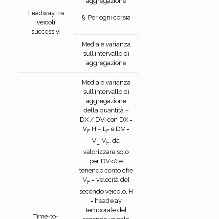
aggregazione
Headway tra
§ Per ogni corsia
veicoli
successivi
Media e varianza
sull’intervallo di
aggregazione
Media e varianza
sull’intervallo di
aggregazione
della quantità –
DX / DV, con DX =
V
H – L
e DV =
F
F
V
-V
, da
L
F
valorizzare solo
per DV<0 e
tenendo conto che
V
= velocità del
F
secondo veicolo, H
= headway
temporale del
Time-to-