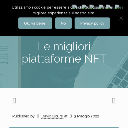
Utilizziamo i cookie per essere sicuri che tu possa avere la
migliore esperienza sul nostro sito.
Ok, va bene!
No
Privacy policy
Le migliori
piattaforme NFT
Published by
David Licursi
at
3 Maggio 2022