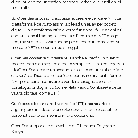
di dollari e vanta un traffico, secondo Forbes, di 1,8 milioni di
utenti attivi.
Su OpenSea si possono acquistare, creare e vendere NFT. La
piattaforma è del tutto assimilabile ad un eBay per oggetti
digitali. La piattaforma offre diverse funzionalità. Le azioni più
comuni sono il trading, la vendita o l’acquisto di NFT di ogni
tipo, ma si può utilizzare anche per ottenere informazioni sul
mercato NFT o scoprire nuovi progetti.
OpenSea consente di creare NFT anche ai neofiti, in quanto il
procedimento da seguire è molto semplice. Basta collegarsi al
sito OpenSea, creare un account associato ad un wallet e fare
clic su Crea. Ricordiamo però che per usare una piattaforme
NFT per creare, acquistare o vendere, bisogna avere un
portafoglio crittografico (come MetaMask o Coinbase) e della
valuta digitale (come ETH).
Qui è possibile caricare il vostro file NFT, rinominarlo e
aggiungere una descrizione. Successivamente è possibile
personalizzarlo ed inserirlo in una collezione.
OpenSea supporta le blockchain di Ethereum, Polygon e
Klatyn.