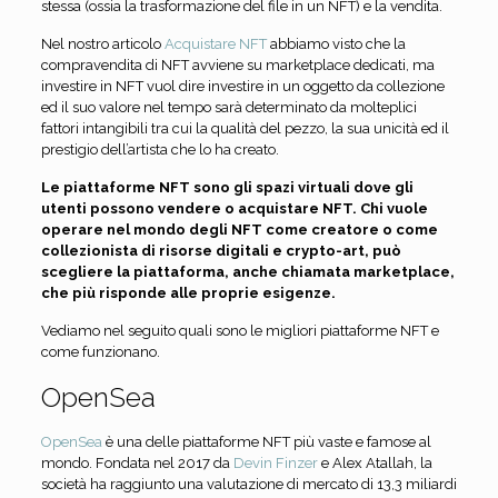
stessa (ossia la trasformazione del file in un NFT) e la vendita.
Nel nostro articolo
Acquistare NFT
abbiamo visto che la
compravendita di NFT avviene su marketplace dedicati, ma
investire in NFT vuol dire investire in un oggetto da collezione
ed il suo valore nel tempo sarà determinato da molteplici
fattori intangibili tra cui la qualità del pezzo, la sua unicità ed il
prestigio dell’artista che lo ha creato.
Le piattaforme NFT sono gli spazi virtuali dove gli
utenti possono vendere o acquistare NFT. Chi vuole
operare nel mondo degli NFT come creatore o come
collezionista di risorse digitali e crypto-art, può
scegliere la piattaforma, anche chiamata marketplace,
che più risponde alle proprie esigenze.
Vediamo nel seguito quali sono le migliori piattaforme NFT e
come funzionano.
OpenSea
OpenSea
è una delle piattaforme NFT più vaste e famose al
mondo. Fondata nel 2017 da
Devin Finzer
e Alex Atallah, la
società ha raggiunto una valutazione di mercato di 13,3 miliardi