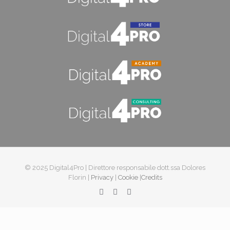
© 2025 Digital4Pro | Direttore responsabile dott.ssa Dolores
Florin |
Privacy
|
Cookie
|
Credits