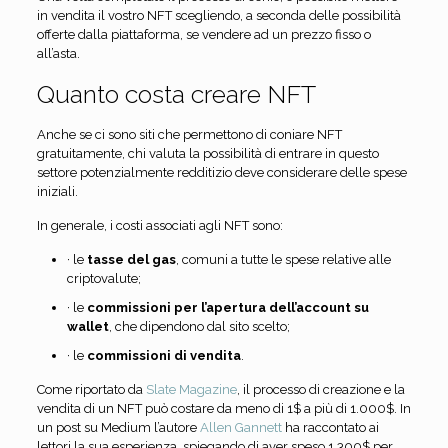
in vendita il vostro NFT scegliendo, a seconda delle possibilità
offerte dalla piattaforma, se vendere ad un prezzo fisso o
all’asta.
Quanto costa creare NFT
Anche se ci sono siti che permettono di coniare NFT
gratuitamente, chi valuta la possibilità di entrare in questo
settore potenzialmente redditizio deve considerare delle spese
iniziali.
In generale, i costi associati agli NFT sono:
· le
tasse del gas
, comuni a tutte le spese relative alle
criptovalute;
· le
commissioni per l’apertura dell’account su
wallet
, che dipendono dal sito scelto;
· le
commissioni di vendita
.
Come riportato da
Slate Magazine
, il processo di creazione e la
vendita di un NFT può costare da meno di 1$ a più di 1.000$. In
un post su Medium l’autore
Allen Gannett
ha raccontato ai
lettori la sua esperienza, spiegando di aver speso 1.300$ per