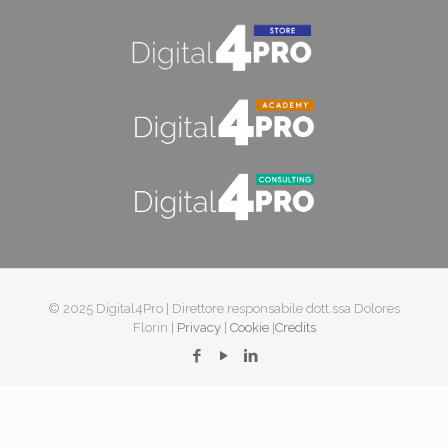
© 2025 Digital4Pro | Direttore responsabile dott.ssa Dolores
Florin |
Privacy
|
Cookie
|
Credits