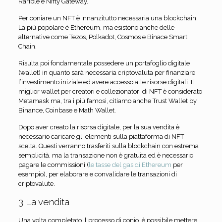
Rarible e Nifty Gateway.
Per coniare un NFT è innanzitutto necessaria una blockchain.
La più popolare è Ethereum, ma esistono anche delle
alternative come Tezos, Polkadot, Cosmos e Binace Smart
Chain.
Risulta poi fondamentale possedere un portafoglio digitale
(wallet) in quanto sarà necessaria criptovaluta per finanziare
l’investimento iniziale ed avere accesso alle risorse digitali. Il
miglior wallet per creatori e collezionatori di NFT è considerato
Metamask ma, tra i più famosi, citiamo anche Trust Wallet by
Binance, Coinbase e Math Wallet.
Dopo aver creato la risorsa digitale, per la sua vendita è
necessario caricare gli elementi sulla piattaforma di NFT
scelta. Questi verranno trasferiti sulla blockchain con estrema
semplicità, ma la transazione non è gratuita ed è necessario
pagare le commissioni (
le tasse del gas di Ethereum
per
esempio), per elaborare e convalidare le transazioni di
criptovalute.
3 La vendita
Una volta completato il processo di conio, è possibile mettere