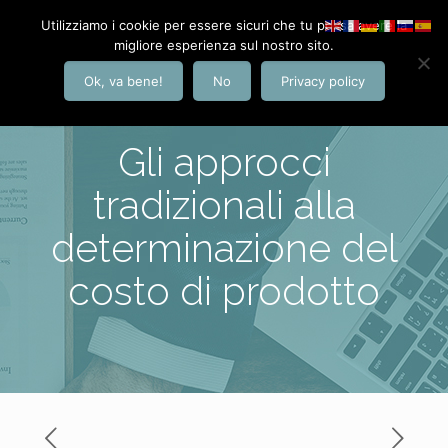
Utilizziamo i cookie per essere sicuri che tu possa avere la
migliore esperienza sul nostro sito.
Ok, va bene!
No
Privacy policy
Gli approcci
tradizionali alla
determinazione del
costo di prodotto