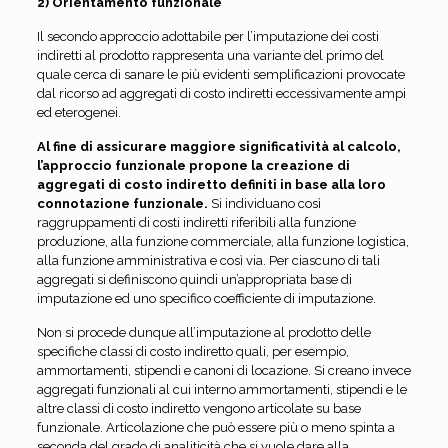
2) Orientamento funzionale
Il secondo approccio adottabile per l’imputazione dei costi
indiretti al prodotto rappresenta una variante del primo del
quale cerca di sanare le più evidenti semplificazioni provocate
dal ricorso ad aggregati di costo indiretti eccessivamente ampi
ed eterogenei.
Al fine di assicurare maggiore significatività al calcolo,
l’approccio funzionale propone la creazione di
aggregati di costo indiretto definiti in base alla loro
connotazione funzionale.
Si individuano così
raggruppamenti di costi indiretti riferibili alla funzione
produzione, alla funzione commerciale, alla funzione logistica,
alla funzione amministrativa e così via. Per ciascuno di tali
aggregati si definiscono quindi un’appropriata base di
imputazione ed uno specifico coefficiente di imputazione.
Non si procede dunque all’imputazione al prodotto delle
specifiche classi di costo indiretto quali, per esempio,
ammortamenti, stipendi e canoni di locazione. Si creano invece
aggregati funzionali al cui interno ammortamenti, stipendi e le
altre classi di costo indiretto vengono articolate su base
funzionale. Articolazione che può essere più o meno spinta a
seconda del grado di analiticità che si vuole dare alla