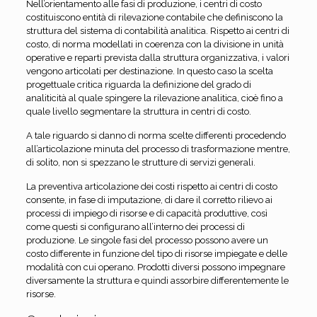
Nell’orientamento alle fasi di produzione, i centri di costo
costituiscono entità di rilevazione contabile che definiscono la
struttura del sistema di contabilità analitica. Rispetto ai centri di
costo, di norma modellati in coerenza con la divisione in unità
operative e reparti prevista dalla struttura organizzativa, i valori
vengono articolati per destinazione. In questo caso la scelta
progettuale critica riguarda la definizione del grado di
analiticità al quale spingere la rilevazione analitica, cioè fino a
quale livello segmentare la struttura in centri di costo.
A tale riguardo si danno di norma scelte differenti procedendo
all’articolazione minuta del processo di trasformazione mentre,
di solito, non si spezzano le strutture di servizi generali.
La preventiva articolazione dei costi rispetto ai centri di costo
consente, in fase di imputazione, di dare il corretto rilievo ai
processi di impiego di risorse e di capacità produttive, così
come questi si configurano all’interno dei processi di
produzione. Le singole fasi del processo possono avere un
costo differente in funzione del tipo di risorse impiegate e delle
modalità con cui operano. Prodotti diversi possono impegnare
diversamente la struttura e quindi assorbire differentemente le
risorse.