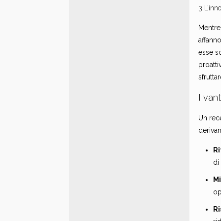
3 L’inn
Mentre 
affanno
esse so
proatti
sfrutta
I van
Un rec
deriva
Ri
di
Mi
op
Ri