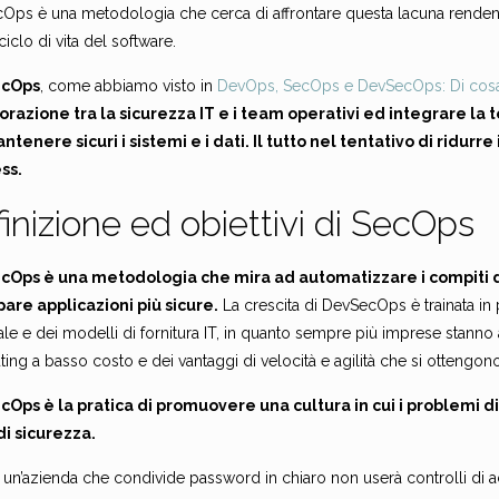
Ops è una metodologia che cerca di affrontare questa lacuna rendend
 ciclo di vita del software.
ecOps
, come abbiamo visto in
DevOps, SecOps e DevSecOps: Di cosa s
orazione tra la sicurezza IT e i team operativi ed integrare la 
ntenere sicuri i sistemi e i dati. Il tutto nel tentativo di ridurre 
ss.
inizione ed obiettivi di SecOps
Ops è una metodologia che mira ad automatizzare i compiti di s
pare applicazioni più sicure.
La crescita di DevSecOps è trainata in p
le e dei modelli di fornitura IT, in quanto sempre più imprese stanno
ng a basso costo e dei vantaggi di velocità e agilità che si ottengono 
Ops è la pratica di promuovere una cultura in cui i problemi di 
i sicurezza.
un’azienda che condivide password in chiaro non userà controlli di ac