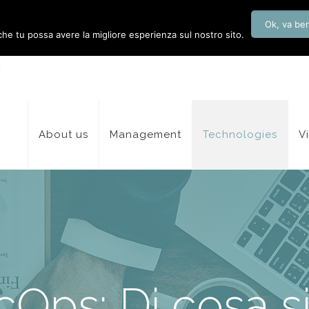
Ok, va be
 che tu possa avere la migliore esperienza sul nostro sito.
About us
Management
Technologies
V
Ops: Di cosa si 