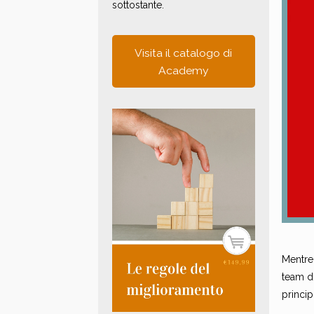
sottostante.
Visita il catalogo di
Academy
Mentre 
team di
princip