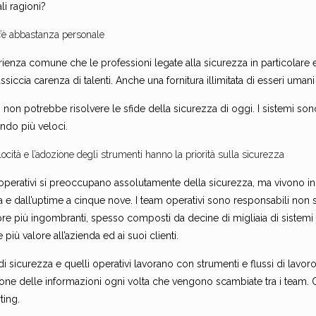
li ragioni?
’è abbastanza personale
ienza comune che le professioni legate alla sicurezza in particolare 
siccia carenza di talenti. Anche una fornitura illimitata di esseri umani 
a, non potrebbe risolvere le sfide della sicurezza di oggi. I sistemi s
ndo più veloci.
locità e l’adozione degli strumenti hanno la priorità sulla sicurezza
 operativi si preoccupano assolutamente della sicurezza, ma vivono i
a e dall’uptime a cinque nove. I team operativi sono responsabili non 
e più ingombranti, spesso composti da decine di migliaia di sistemi ind
più valore all’azienda ed ai suoi clienti.
di sicurezza e quelli operativi lavorano con strumenti e flussi di lav
one delle informazioni ogni volta che vengono scambiate tra i team. Q
ting.