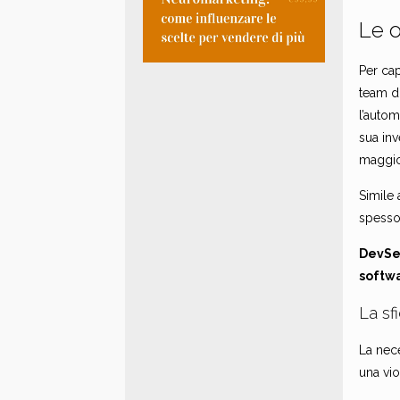
Le 
Per cap
team di
l’autom
sua inv
maggior
Simile 
spesso 
DevSec
softwa
La sf
La nec
una vio