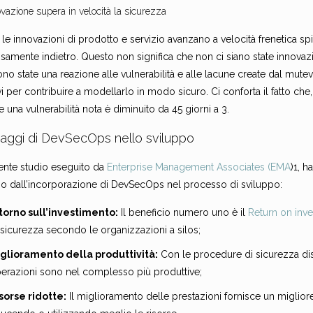
ovazione supera in velocità la sicurezza
le innovazioni di prodotto e servizio avanzano a velocità frenetica sp
samente indietro. Questo non significa che non ci siano state innovaz
no state una reazione alle vulnerabilità e alle lacune create dal mute
vi per contribuire a modellarlo in modo sicuro. Ci conforta il fatto che
re una vulnerabilità nota è diminuito da 45 giorni a 3.
taggi di DevSecOps nello sviluppo
ente studio eseguito da
Enterprise Management Associates (EMA
)1, h
no dall’incorporazione di DevSecOps nel processo di sviluppo:
torno sull’investimento:
Il beneficio numero uno è il
Return on inv
 sicurezza secondo le organizzazioni a silos;
glioramento della produttività:
Con le procedure di sicurezza disp
erazioni sono nel complesso più produttive;
sorse ridotte:
Il miglioramento delle prestazioni fornisce un migliore