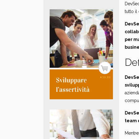
DevSec
tutto il
DevS
collab
per ma
busine
Def
DevSec
svilup
azienda
computi
DevSec
team d
Mentre 