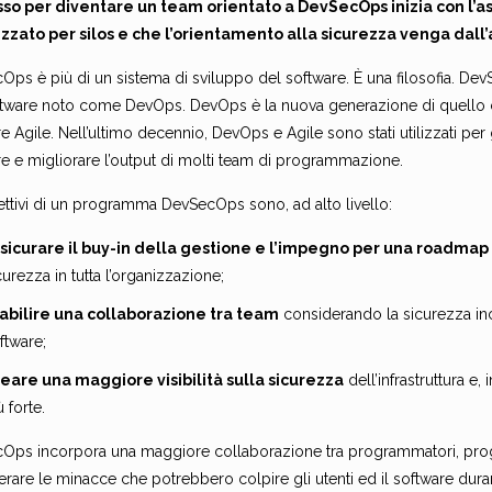
so per diventare un team orientato a DevSecOps inizia con l’ass
zzato per silos e che l’orientamento alla sicurezza venga dall’
Ops è più di un sistema di sviluppo del software. È una filosofia. De
ftware noto come DevOps. DevOps è la nuova generazione di quello 
e Agile. Nell’ultimo decennio, DevOps e Agile sono stati utilizzati per
re e migliorare l’output di molti team di programmazione.
ettivi di un programma DevSecOps sono, ad alto livello:
sicurare il buy-in della gestione e l’impegno per una roadmap 
curezza in tutta l’organizzazione;
abilire una collaborazione tra team
considerando la sicurezza inco
ftware;
eare una maggiore visibilità sulla sicurezza
dell’infrastruttura e,
ù forte.
Ops incorpora una maggiore collaborazione tra programmatori, proget
rare le minacce che potrebbero colpire gli utenti ed il software durant