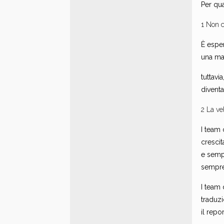
Per qua
1 Non c
È esper
una mas
tuttavi
diventa
2 La ve
I team
crescit
e sempr
sempre 
I team 
traduzi
il repor