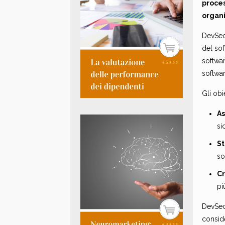
proces
organi
DevSec
del so
softwar
softwa
Gli obi
As
si
St
so
Cr
pi
DevSec
conside