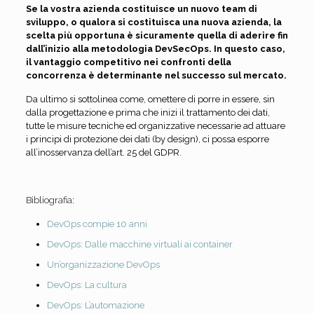
Se la vostra azienda costituisce un nuovo team di
sviluppo, o qualora si costituisca una nuova azienda, la
scelta più opportuna è sicuramente quella di aderire fin
dall’inizio alla metodologia DevSecOps. In questo caso,
il vantaggio competitivo nei confronti della
concorrenza è determinante nel successo sul mercato.
Da ultimo si sottolinea come, omettere di porre in essere, sin
dalla progettazione e prima che inizi il trattamento dei dati,
tutte le misure tecniche ed organizzative necessarie ad attuare
i principi di protezione dei dati (by design), ci possa esporre
all’inosservanza dell’art. 25 del GDPR.
Bibliografia:
DevOps compie 10 anni
DevOps: Dalle macchine virtuali ai container
Un’organizzazione DevOps
DevOps: La cultura
DevOps: L’automazione