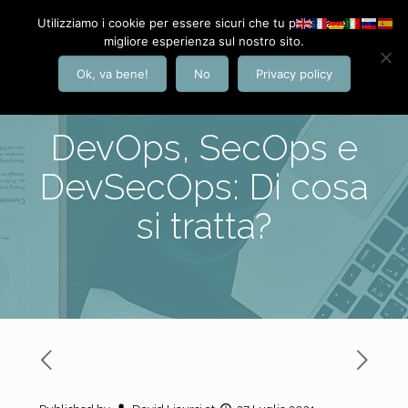
Utilizziamo i cookie per essere sicuri che tu possa avere la
migliore esperienza sul nostro sito.
Ok, va bene!
No
Privacy policy
DevOps, SecOps e
DevSecOps: Di cosa
si tratta?