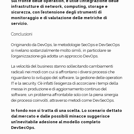
Sul fronte delle operation, è utile l’integrazione delle
infrastrutture di network, computing, storage e
sicurezza, con l’estensione degli strumenti di
monitoraggio e di valutazione delle metriche di
servizio.
Conclusioni
Originando da DevOps, le metodologie SecOps e DevSecOps
si rivelano sostanzialmente molto simili, in particolare se
l’organizzazione già adotta un approccio DevOps.
La velocità del business stanno sollecitando cambiamenti
radicali nei modi con cui si affrontano i diversi processi che
riguardano lo sviluppo del software, la gestione delle operation
IT e la security. C’è infatti l’esigenza di accorciare i tempi della
messa in produzione e di aggiornamento continuo del
software, un problema affrontabile solo con la piena sinergia
dei processi coinvolti, attraverso metodi come DevSecOps.
In fondo non si tratta di una scelta. Lo scenario dettato
dal mercato e dalle possibili minacce suggerisce
un’inevitabile adesione al modello completo
DevSecOps.