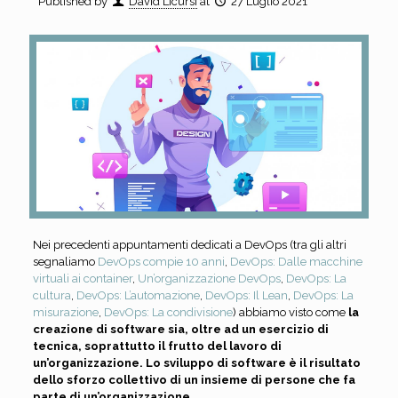
Published by
David Licursi
at
27 Luglio 2021
Nei precedenti appuntamenti dedicati a DevOps (tra gli altri
segnaliamo
DevOps compie 10 anni
,
DevOps: Dalle macchine
virtuali ai container
,
Un’organizzazione DevOps
,
DevOps: La
cultura
,
DevOps: L’automazione
,
DevOps: Il Lean
,
DevOps: La
misurazione
,
DevOps: La condivisione
) abbiamo visto come
la
creazione di software sia, oltre ad un esercizio di
tecnica, soprattutto il frutto del lavoro di
un’organizzazione. Lo sviluppo di software è il risultato
dello sforzo collettivo di un insieme di persone che fa
parte di un’organizzazione.