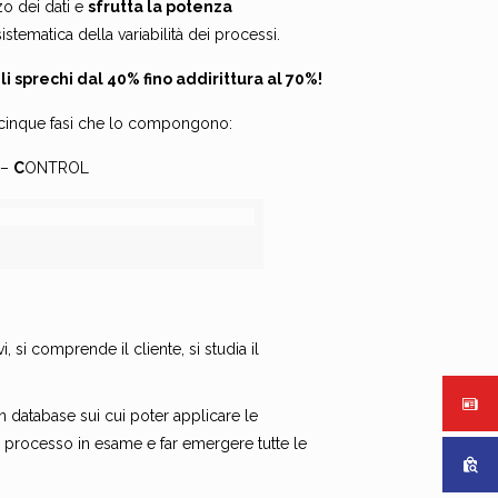
zzo dei dati e
sfrutta la potenza
stematica della variabilità dei processi.
li sprechi dal 40% fino addirittura al 70%!
le cinque fasi che lo compongono:
 –
C
ONTROL
i, si comprende il cliente, si studia il
un database sui cui poter applicare le
l processo in esame e far emergere tutte le