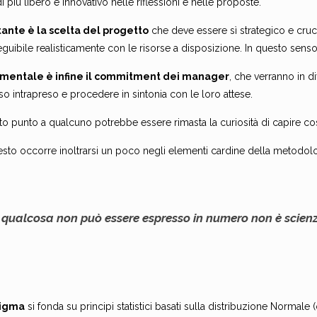
i più libero e innovativo nelle riflessioni e nelle proposte.
ante è la scelta del progetto
che deve essere sì strategico e cruc
guibile realisticamente con le risorse a disposizione. In questo senso
mentale è infine il commitment dei manager
, che verranno in d
o intrapreso e procedere in sintonia con le loro attese.
to punto a qualcuno potrebbe essere rimasta la curiosità di capire co
esto occorre inoltrarsi un poco negli elementi cardine della metodol
 qualcosa non può essere espresso in numero non è scienz
 Sigma
si fonda su principi statistici basati sulla distribuzione Normale 