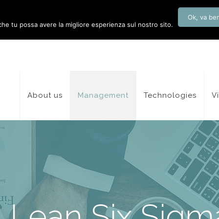
Ok, va be
 che tu possa avere la migliore esperienza sul nostro sito.
About us
Management
Technologies
V
Il Lean Six Sigm