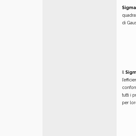
Sigm
quadrat
di Gau
Il
Sigm
l’effic
conform
tutti i
per lor