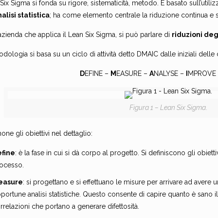
 Six Sigma si fonda su rigore, sistematicità, metodo. È basato sull’utili
alisi statistica
; ha come elemento centrale la riduzione continua e si
azienda che applica il Lean Six Sigma, si può parlare di
riduzioni deg
dologia si basa su un ciclo di attività detto DMAIC dalle iniziali del
D
EFINE –
M
EASURE –
A
NALYSE –
I
MPROVE
Figura 1 – Lean Six Sigma
.
ne gli obiettivi nel dettaglio:
efine
: è la fase in cui si dà corpo al progetto. Si definiscono gli obiettiv
ocesso.
easure
: si progettano e si effettuano le misure per arrivare ad avere 
portune analisi statistiche. Questo consente di capire quanto è sano i
rrelazioni che portano a generare difettosità.