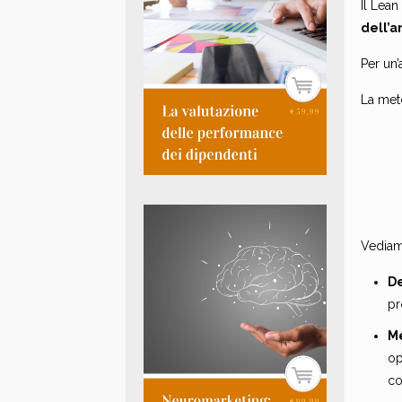
Il Lean
dell’an
Per un’
La meto
Vediamo
D
pr
M
op
co