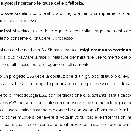
nalyse
: si ricercano le cause delle difettosità.
mprove
: si definiscono le attività di miglioramento: si implementano az
novative al processo.
ntrol
: si verifica l’esito del progetto, si controlla il raggiungimento degl
esto consente di chiudere il processo.
olineato che nel Lean Six Sigma si parla di
miglioramento continu
 si può ri-avviare la fase di Measure per misurare il rendimento del 
rrere tutti i passi per proseguire nell’affinamento.
ito un progetto LSS vede la costituzione di un gruppo di lavoro di 4
e alla settimana al progetto per un arco di tempo che va dai quattro ai
erto di metodologia LSS, con certificazione di
Black Belt
, sarà il cap
reen Belt
, persone certificate con conoscenza della metodologia e dei
di lavoro, infine, saranno persone che conoscono l’azienda e, forniti
o come muoversi per avere di volta in volta i dati e le informazioni 
tti i partecipanti conoscano a fondo il processo in esame: spesso ch