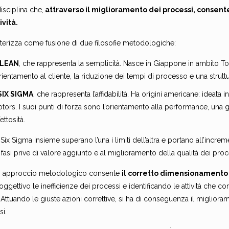
isciplina che,
attraverso il miglioramento dei processi, consent
ività.
tterizza come fusione di due filosofie metodologiche:
LEAN
, che rappresenta la semplicità. Nasce in Giappone in ambito T
orientamento al cliente, la riduzione dei tempi di processo e una strutt
SIX SIGMA
, che rappresenta l’affidabilità. Ha origini americane: ideata
tors. I suoi punti di forza sono l’orientamento alla performance, una g
fettosità.
Six Sigma insieme superano l’una i limiti dell’altra e portano all’incre
e fasi prive di valore aggiunto e al miglioramento della qualità dei proc
 approccio metodologico consente
il corretto dimensionamento 
ggettivo le inefficienze dei processi e identificando le attività che
 Attuando le giuste azioni correttive, si ha di conseguenza il migliorame
si.