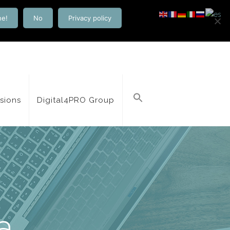
ne!
No
Privacy policy
isions
Digital4PRO Group
a