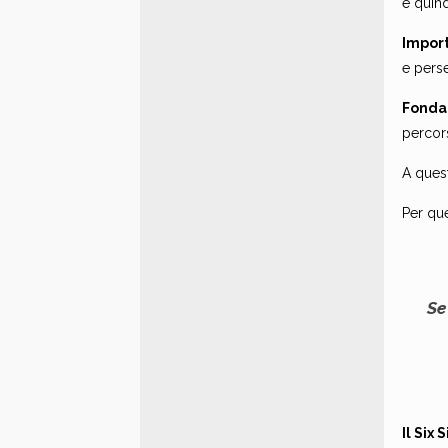
e quind
Import
e perse
Fonda
percors
A ques
Per qu
Se
Il Six