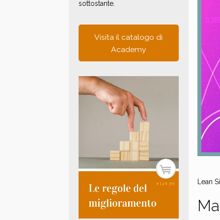
sottostante.
Visita il catalogo di
Academy
Lean S
Ma 