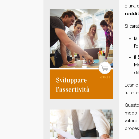
È una d
reddit
Si cara
la
l’
il
Mo
di
Lean e 
tutte l
Questo
modo o
valore.
proces