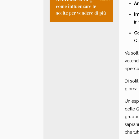
A
I
in
Co
Qu
Va sott
volendo
riperco
Di sol
giornat
Un esp
delle
G
gruppo 
saprann
che tu