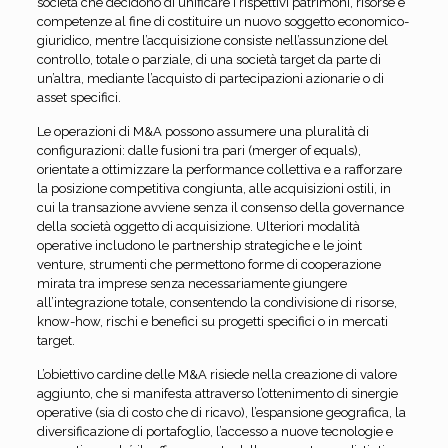
società che decidono di unificare i rispettivi patrimoni, risorse e
competenze al fine di costituire un nuovo soggetto economico-
giuridico, mentre l’acquisizione consiste nell’assunzione del
controllo, totale o parziale, di una società target da parte di
un’altra, mediante l’acquisto di partecipazioni azionarie o di
asset specifici.
Le operazioni di M&A possono assumere una pluralità di
configurazioni: dalle fusioni tra pari (merger of equals),
orientate a ottimizzare la performance collettiva e a rafforzare
la posizione competitiva congiunta, alle acquisizioni ostili, in
cui la transazione avviene senza il consenso della governance
della società oggetto di acquisizione. Ulteriori modalità
operative includono le partnership strategiche e le joint
venture, strumenti che permettono forme di cooperazione
mirata tra imprese senza necessariamente giungere
all’integrazione totale, consentendo la condivisione di risorse,
know-how, rischi e benefici su progetti specifici o in mercati
target.
L’obiettivo cardine delle M&A risiede nella creazione di valore
aggiunto, che si manifesta attraverso l’ottenimento di sinergie
operative (sia di costo che di ricavo), l’espansione geografica, la
diversificazione di portafoglio, l’accesso a nuove tecnologie e