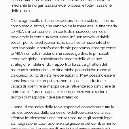
mediante la riorganizzazione dei processi e l’ottimizzazione
delle risorse.
Dietro ogni scelta di fusione o acquisizione si cela un insieme
complesso di fattori, che vanno oltre la mera analisi finanziaria.
Le M&A si inseriscono in un contesto macroeconomico e
regolatorio in continua evoluzione, influenzato da variabili
sociali, politiche ed economiche sia a livello nazionale che
internazionale. Approfondendo tale panorama, emerge come
le M&A non solo riflettano, ma spesso guidino le principali
tendenze globali, modificando l’assetto delle alleanze
strategiche, ridefinendo i rapporti di forza tra gli attori del
mercato e incidendo sulle dinamiche geopolitiche mondiali.
Da questo punto di vista, le operazioni di M&A possono essere
considerate veri e propri strumenti di politica industriale,
capaci di ridefinire la mappa delle influenze economiche e di
indirizzare i flussi di capitale e competenze verso settori e
territori di maggiore interesse strategico.
Un’analisi esaustiva delle M&A impone di considerare tutte le
fasi del processo, dalla concezione dell’operazione alla sua
effettiva implementazione, senza trascurare gli aspetti legati
all’integrazione post-fusione e alla gestione del cambiamento
organizzativo. Il successo di una M&A dipende sempre più