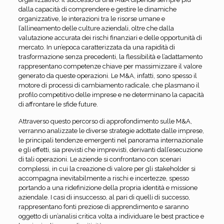
dalla capacità di comprendere e gestire le dinamiche
organizzative, le interazioni tra le risorse umane e
l’allineamento delle culture aziendali, oltre che dalla
valutazione accurata dei rischi finanziari e delle opportunità di
mercato. In un’epoca caratterizzata da una rapidità di
trasformazione senza precedenti, la flessibilità e l’adattamento
rappresentano competenze chiave per massimizzare il valore
generato da queste operazioni. Le M&A, infatti, sono spesso il
motore di processi di cambiamento radicale, che plasmano il
profilo competitivo delle imprese e ne determinano la capacità
di affrontare le sfide future.
Attraverso questo percorso di approfondimento sulle M&A,
verranno analizzate le diverse strategie adottate dalle imprese,
le principali tendenze emergenti nel panorama internazionale
e gli effetti, sia previsti che imprevisti, derivanti dall’esecuzione
di tali operazioni. Le aziende si confrontano con scenari
complessi, in cui la creazione di valore per gli stakeholder si
accompagna inevitabilmente a rischi e incertezze, spesso
portando a una ridefinizione della propria identità e missione
aziendale. I casi di insuccesso, al pari di quelli di successo,
rappresentano fonti preziose di apprendimento e saranno
oggetto di un’analisi critica volta a individuare le best practice e