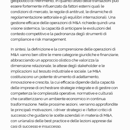
geopolitico di riferimento, in quanto l’esito delle transazioni può
essere fortemente influenzato da fattori esterni quali le
condizioni di mercato, le regole di antitrust, le dinamiche di
regolamentazione settoriale e gli equilibri internazionali. Una
gestione efficace delle operazioni di M&A richiede quindi una
visione sistemica, la capacità di anticipare le evoluzioni del
contesto competitivo e la padronanza degli strumenti di
compliance e risk management.
In sintesi, la definizione e la comprensione delle operazioni di
M&A vanno ben oltre le mere categorie giuridiche e finanziarie,
abbracciando un approccio olistico che valorizza la
dimensione relazionale, le attese degli stakeholder e le
implicazioni sul tessuto industriale e sociale. Le M&A
costituiscono un potente strumento di adattamento,
innovazione e crescita, la cui efficacia dipende dalla capacità
delle imprese di orchestrare strategie integrate e di gestire con
competenza le complessità operative, normative e culturali
che caratterizzano un ambiente economico in continua
trasformazione. Nelle prossime sezioni, verranno approfondite
le principali motivazioni, i driver strategici e i fattori critici di
successo che guidano le scelte aziendali in materia di M&A,
con un’analisi delle best practice e delle lezioni apprese dai
casi di successo e insuccesso.