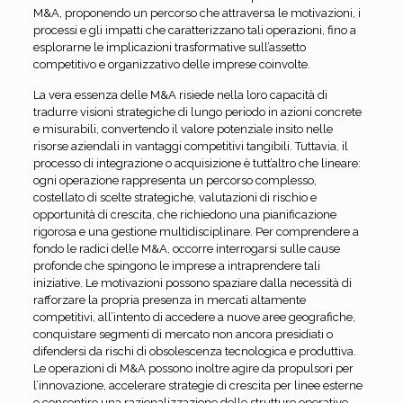
M&A, proponendo un percorso che attraversa le motivazioni, i
processi e gli impatti che caratterizzano tali operazioni, fino a
esplorarne le implicazioni trasformative sull’assetto
competitivo e organizzativo delle imprese coinvolte.
La vera essenza delle M&A risiede nella loro capacità di
tradurre visioni strategiche di lungo periodo in azioni concrete
e misurabili, convertendo il valore potenziale insito nelle
risorse aziendali in vantaggi competitivi tangibili. Tuttavia, il
processo di integrazione o acquisizione è tutt’altro che lineare:
ogni operazione rappresenta un percorso complesso,
costellato di scelte strategiche, valutazioni di rischio e
opportunità di crescita, che richiedono una pianificazione
rigorosa e una gestione multidisciplinare. Per comprendere a
fondo le radici delle M&A, occorre interrogarsi sulle cause
profonde che spingono le imprese a intraprendere tali
iniziative. Le motivazioni possono spaziare dalla necessità di
rafforzare la propria presenza in mercati altamente
competitivi, all’intento di accedere a nuove aree geografiche,
conquistare segmenti di mercato non ancora presidiati o
difendersi da rischi di obsolescenza tecnologica e produttiva.
Le operazioni di M&A possono inoltre agire da propulsori per
l’innovazione, accelerare strategie di crescita per linee esterne
e consentire una razionalizzazione delle strutture operative,