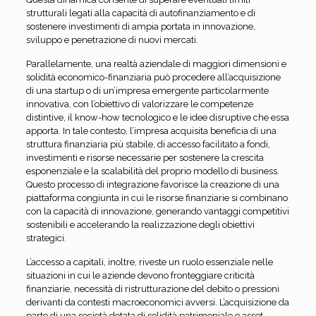
strutturali legati alla capacità di autofinanziamento e di
sostenere investimenti di ampia portata in innovazione,
sviluppo e penetrazione di nuovi mercati.
Parallelamente, una realtà aziendale di maggiori dimensioni e
solidità economico-finanziaria può procedere all’acquisizione
di una startup o di un’impresa emergente particolarmente
innovativa, con l’obiettivo di valorizzare le competenze
distintive, il know-how tecnologico e le idee disruptive che essa
apporta. In tale contesto, l’impresa acquisita beneficia di una
struttura finanziaria più stabile, di accesso facilitato a fondi,
investimenti e risorse necessarie per sostenere la crescita
esponenziale e la scalabilità del proprio modello di business.
Questo processo di integrazione favorisce la creazione di una
piattaforma congiunta in cui le risorse finanziarie si combinano
con la capacità di innovazione, generando vantaggi competitivi
sostenibili e accelerando la realizzazione degli obiettivi
strategici.
L’accesso a capitali, inoltre, riveste un ruolo essenziale nelle
situazioni in cui le aziende devono fronteggiare criticità
finanziarie, necessità di ristrutturazione del debito o pressioni
derivanti da contesti macroeconomici avversi. L’acquisizione da
parte di una società dotata di solidità patrimoniale e asset