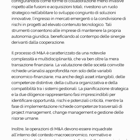
configurandosi come forme di collaborazione meno invasive
rispetto alle fusioni e acquisizioni totali, rivestono un ruolo
strategico nell’abilitare lo sviluppo congiunto di soluzioni
innovative, l’ingresso in mercati emergenti o la condivisione di
rischi in progetti ad elevato contenuto tecnologico. Tali
strumenti consentono alle imprese di mantenere la propria
autonomia giuridica, beneficiando al contempo delle sinergie
derivanti dalla cooperazione.
Il processo di M&A è caratterizzato da una notevole
complessità e multidisciplinarità, che va ben oltre la mera
transazione finanziaria. La valutazione delle società coinvolte
richiede un’analisi approfondita non solo delle variabili
economico-finanziarie, ma anche degli asset intangibili, delle
competenze distintive, della cultura organizzativa e della
compatibilità tra i sistemi gestionali. La pianificazione strategica
e la due diligence rappresentano fasi imprescindibili per
identificare opportunità, rischi e potenziali criticità, mentre la
fase di implementazione richiede competenze trasversali di
project management, change management e gestione delle
risorse umane.
Inoltre, le operazioni di M&A devono essere inquadrate
all’interno del contesto macroeconomico, normativo e