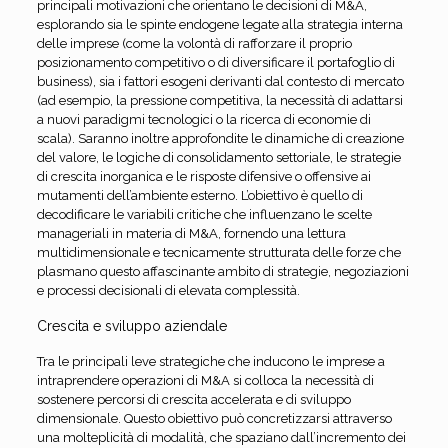
principali motivazioni che orientano le decisioni di M&A,
esplorando sia le spinte endogene legate alla strategia interna
delle imprese (come la volontà di rafforzare il proprio
posizionamento competitivo o di diversificare il portafoglio di
business), sia i fattori esogeni derivanti dal contesto di mercato
(ad esempio, la pressione competitiva, la necessità di adattarsi
a nuovi paradigmi tecnologici o la ricerca di economie di
scala). Saranno inoltre approfondite le dinamiche di creazione
del valore, le logiche di consolidamento settoriale, le strategie
di crescita inorganica e le risposte difensive o offensive ai
mutamenti dell’ambiente esterno. L’obiettivo è quello di
decodificare le variabili critiche che influenzano le scelte
manageriali in materia di M&A, fornendo una lettura
multidimensionale e tecnicamente strutturata delle forze che
plasmano questo affascinante ambito di strategie, negoziazioni
e processi decisionali di elevata complessità.
Crescita e sviluppo aziendale
Tra le principali leve strategiche che inducono le imprese a
intraprendere operazioni di M&A si colloca la necessità di
sostenere percorsi di crescita accelerata e di sviluppo
dimensionale. Questo obiettivo può concretizzarsi attraverso
una molteplicità di modalità, che spaziano dall’incremento dei