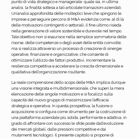
punto di vista strategico e manageriale: quale sia, in ultima
analisi, la finalità sottesa a tali articolate transazioni aziendali.
Un’analisi approfondita delle molteplici leve che spingono le
imprese a perseguire percorsi di M&A evidenzia come, al di là
delle motivazioni contingenti o settoriali, il fine ultimo risieda
nella generazione di valore sostenibile e durevole nel tempo.
Tale obiettivo non si esaurisce nella semplice sommatoria delle
risorse, delle competenze o degli asset delle entità coinvolte,
ma si realizza attraverso un processo di creazione di sinergie
operative, finanziarie e organizzative, che consente di
ottimizzare l’utilizzo dei fattori produttivi, incrementare la
resilienza competitiva e accelerare la crescita dimensionale e
qualitativa dell’organizzazione risultante.
La reale comprensione dello scopo delle M&A implica dunque
una visione integrata e multidimensionale, che superi la mera
elencazione delle singole motivazioni e si focalizzi sulla
capacità del nuovo gruppo di massimizzare l’efficacia
strategica e operativa. In questa prospettiva, la fusione o
acquisizione si configura come strumento per la costruzione di
una piattaforma aziendale più solida, performante e adattiva, in
grado di affrontare con successo le sfide poste dall’evoluzione
dei mercati globali, dalle pressioni competitive e dai
mutamenti tecnologici. Il presente capitolo si propone di