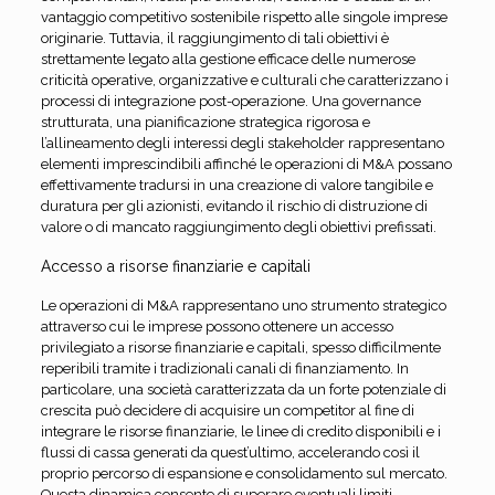
vantaggio competitivo sostenibile rispetto alle singole imprese
originarie. Tuttavia, il raggiungimento di tali obiettivi è
strettamente legato alla gestione efficace delle numerose
criticità operative, organizzative e culturali che caratterizzano i
processi di integrazione post-operazione. Una governance
strutturata, una pianificazione strategica rigorosa e
l’allineamento degli interessi degli stakeholder rappresentano
elementi imprescindibili affinché le operazioni di M&A possano
effettivamente tradursi in una creazione di valore tangibile e
duratura per gli azionisti, evitando il rischio di distruzione di
valore o di mancato raggiungimento degli obiettivi prefissati.
Accesso a risorse finanziarie e capitali
Le operazioni di M&A rappresentano uno strumento strategico
attraverso cui le imprese possono ottenere un accesso
privilegiato a risorse finanziarie e capitali, spesso difficilmente
reperibili tramite i tradizionali canali di finanziamento. In
particolare, una società caratterizzata da un forte potenziale di
crescita può decidere di acquisire un competitor al fine di
integrare le risorse finanziarie, le linee di credito disponibili e i
flussi di cassa generati da quest’ultimo, accelerando così il
proprio percorso di espansione e consolidamento sul mercato.
Questa dinamica consente di superare eventuali limiti