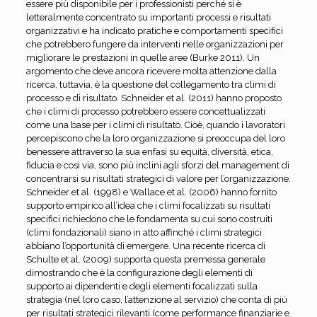
essere più disponibile per i professionisti perché si è
letteralmente concentrato su importanti processi e risultati
organizzativi e ha indicato pratiche e comportamenti specifici
che potrebbero fungere da interventi nelle organizzazioni per
migliorare le prestazioni in quelle aree (Burke 2011). Un
argomento che deve ancora ricevere molta attenzione dalla
ricerca, tuttavia, è la questione del collegamento tra climi di
processo e di risultato. Schneider et al. (2011) hanno proposto
che i climi di processo potrebbero essere concettualizzati
come una base per i climi di risultato. Cioè, quando i lavoratori
percepiscono che la loro organizzazione si preoccupa del loro
benessere attraverso la sua enfasi su equità, diversità, etica,
fiducia e così via, sono più inclini agli sforzi del management di
concentrarsi su risultati strategici di valore per l’organizzazione.
Schneider et al. (1998) e Wallace et al. (2006) hanno fornito
supporto empirico all’idea che i climi focalizzati su risultati
specifici richiedono che le fondamenta su cui sono costruiti
(climi fondazionali) siano in atto affinché i climi strategici
abbiano l’opportunità di emergere. Una recente ricerca di
Schulte et al. (2009) supporta questa premessa generale
dimostrando che è la configurazione degli elementi di
supporto ai dipendenti e degli elementi focalizzati sulla
strategia (nel loro caso, l’attenzione al servizio) che conta di più
per risultati strategici rilevanti (come performance finanziarie e