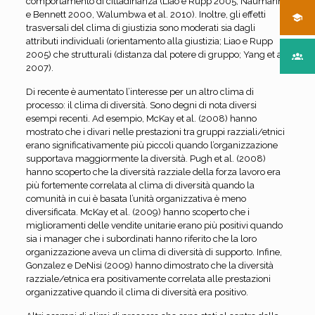
comportamento di cittadinanza (Liao e Rupp 2005, Naumann
e Bennett 2000, Walumbwa et al. 2010). Inoltre, gli effetti
trasversali del clima di giustizia sono moderati sia dagli
attributi individuali (orientamento alla giustizia; Liao e Rupp
2005) che strutturali (distanza dal potere di gruppo; Yang et al.
2007).
Di recente è aumentato l’interesse per un altro clima di
processo: il clima di diversità. Sono degni di nota diversi
esempi recenti. Ad esempio, McKay et al. (2008) hanno
mostrato che i divari nelle prestazioni tra gruppi razziali/etnici
erano significativamente più piccoli quando l’organizzazione
supportava maggiormente la diversità. Pugh et al. (2008)
hanno scoperto che la diversità razziale della forza lavoro era
più fortemente correlata al clima di diversità quando la
comunità in cui è basata l’unità organizzativa è meno
diversificata. McKay et al. (2009) hanno scoperto che i
miglioramenti delle vendite unitarie erano più positivi quando
sia i manager che i subordinati hanno riferito che la loro
organizzazione aveva un clima di diversità di supporto. Infine,
Gonzalez e DeNisi (2009) hanno dimostrato che la diversità
razziale/etnica era positivamente correlata alle prestazioni
organizzative quando il clima di diversità era positivo.