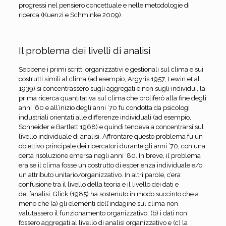
progressi nel pensiero concettuale e nelle metodologie di
ricerca (Kuenzi e Schminke 2009).
Il problema dei livelli di analisi
Sebbene i primi scritti organizzativi e gestionali sul clima e sui
costrutti simili al clima (ad esempio, Argyris 1957, Lewin et al.
1939) si concentrassero sugli aggregati e non sugli individui, la
prima ricerca quantitativa sul clima che proliferò alla fine degli
anni ’60 e all’inizio degli anni ’70 fu condotta da psicologi
industriali orientati alle differenze individuali (ad esempio,
Schneider e Bartlett 1968) e quindi tendeva a concentrarsi sul
livello individuale di analisi. Affrontare questo problema fu un
obiettivo principale dei ricercatori durante gli anni ’70, con una
certa risoluzione emersa negli anni ’80. In breve, il problema
era se il clima fosse un costrutto di esperienza individuale e/o
un attributo unitario/organizzativo. In altri parole, c’era
confusione tra il livello della teoria e il livello dei dati e
dell’analisi. Glick (1985) ha sostenuto in modo succinto che a
meno che (a) gli elementi dell’indagine sul clima non
valutassero il funzionamento organizzativo, (b) i dati non
fossero aggregati al livello di analisi organizzativo e (c) la