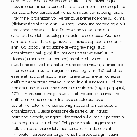
caratterizzate da scarso accordo sulla sua definizione, quasi
nessun orientamento concettuale alle prime misure progettate
per valutarlo e, paradossalmente, un quasi completo ignorare
il termine “organizzativo”. Pertanto, le prime ricerche sul clima
(diciamo fino ai primi anni ’80) seguivano una metodologia più
tradizionale basata sulle differenze individuali che era
caratteristica della psicologia industriale dell’epoca. Quando il
campo della cultura organizzativa iniziò a esplodere nei primi
anni ’80 (dopo l’introduzione di Pettigrew negli studi
organizzativi nel 1979), il clima organizzativo svanì sullo
sfondo (almeno per un periodo) mentre lottava con la
questione dei livelli di analisi. In una certa misura, l’aumento di
interesse per la cultura organizzativa negli anni ’80 potrebbe
essere attribuito al fatto che sembrava catturare la ricchezza
dell’ambiente organizzativo in modi in cui la ricerca sul clima
non era riuscita. Come ha osservato Pettigrew (1990, pag. 416),
“[C’è] l’impressione che gli studi sul clima siano stati incastrati
dall’apparizione nel nido di questo cuculo piuttosto
sovralimentato, rumoroso ed enigmatico chiamato cultura
organizzativa. Questa pressione da parte di un intruso
potrebbe, tuttavia, spingere i ricercatori sul clima a ripensare al
ruolo degli studi sul clima”. Pettigrew è stato lungimirante
nella sua descrizione della ricerca sul clima, dato che il
rinnovato interesse per l’argomento ha prodotto significativi