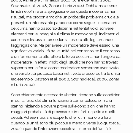
2000, Rafferty e Jimmieson 2010, Schneider et al. 2002,
Sowinski et al. 2008, Zohar e Luria 2004). Dobbiamo essere
timidi nel offrire una spiegazione per questa incoerenza nei
risultati, ma proponiamo che un probabile problema cruciale
presenti un interessante paradosso come segue: i ricercatori
del clima hanno trascorso decenni nel tentativo di scrivere
elementi per le indagini sul clima in modo che gli indicatori di
consenso discussi in precedenza fossero alti, legittimando
l’aggregazione. Ma per avere un moderatore deve esserci una
significativa variabilità tra le unità nel consenso; se il consenso
è uniformemente alto, allora la forza del clima non fungerà da
moderatore. In effetti, molti degli studi che non hanno trovato
supporto per la forza come moderatore sembrano aver avuto
una variabilità piuttosto bassa nel livello di accordo tra le unità
(ad esempio, Dawson et al. 2008, Sowinski et al. 2008, Zohar
e Luria 2004).
Sono chiaramente necessarie ulteriori ricerche sulle condizioni
in cui la forza del clima funzionerà come ipotizzato, ma si
stanno iniziando a trovare prove sulle condizioni che hanno
maggiori probabilità di provocare climi forti rispetto a quelli
deboli. Ad esempio, si è scoperto che i climi sono più forti
quando le unità sono più piccole e meno diverse (Colquitt et al.
2002), quando l’interazione sociale all’interno dell’unità è