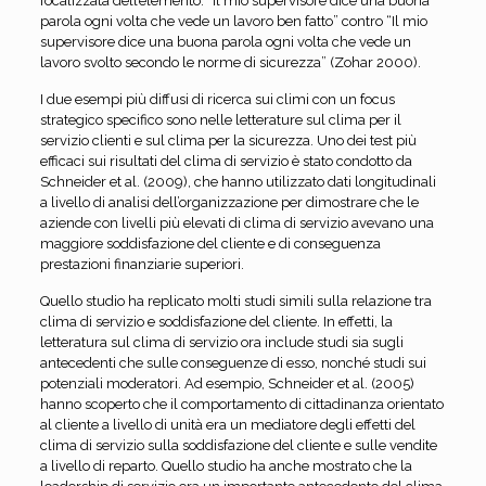
focalizzata dell’elemento: “Il mio supervisore dice una buona
parola ogni volta che vede un lavoro ben fatto” contro “Il mio
supervisore dice una buona parola ogni volta che vede un
lavoro svolto secondo le norme di sicurezza” (Zohar 2000).
I due esempi più diffusi di ricerca sui climi con un focus
strategico specifico sono nelle letterature sul clima per il
servizio clienti e sul clima per la sicurezza. Uno dei test più
efficaci sui risultati del clima di servizio è stato condotto da
Schneider et al. (2009), che hanno utilizzato dati longitudinali
a livello di analisi dell’organizzazione per dimostrare che le
aziende con livelli più elevati di clima di servizio avevano una
maggiore soddisfazione del cliente e di conseguenza
prestazioni finanziarie superiori.
Quello studio ha replicato molti studi simili sulla relazione tra
clima di servizio e soddisfazione del cliente. In effetti, la
letteratura sul clima di servizio ora include studi sia sugli
antecedenti che sulle conseguenze di esso, nonché studi sui
potenziali moderatori. Ad esempio, Schneider et al. (2005)
hanno scoperto che il comportamento di cittadinanza orientato
al cliente a livello di unità era un mediatore degli effetti del
clima di servizio sulla soddisfazione del cliente e sulle vendite
a livello di reparto. Quello studio ha anche mostrato che la