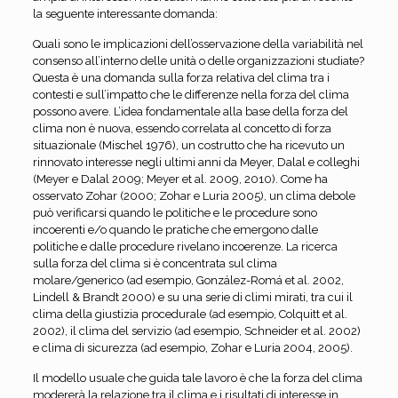
la seguente interessante domanda:
Quali sono le implicazioni dell’osservazione della variabilità nel
consenso all’interno delle unità o delle organizzazioni studiate?
Questa è una domanda sulla forza relativa del clima tra i
contesti e sull’impatto che le differenze nella forza del clima
possono avere. L’idea fondamentale alla base della forza del
clima non è nuova, essendo correlata al concetto di forza
situazionale (Mischel 1976), un costrutto che ha ricevuto un
rinnovato interesse negli ultimi anni da Meyer, Dalal e colleghi
(Meyer e Dalal 2009; Meyer et al. 2009, 2010). Come ha
osservato Zohar (2000; Zohar e Luria 2005), un clima debole
può verificarsi quando le politiche e le procedure sono
incoerenti e/o quando le pratiche che emergono dalle
politiche e dalle procedure rivelano incoerenze. La ricerca
sulla forza del clima si è concentrata sul clima
molare/generico (ad esempio, González-Romá et al. 2002,
Lindell & Brandt 2000) e su una serie di climi mirati, tra cui il
clima della giustizia procedurale (ad esempio, Colquitt et al.
2002), il clima del servizio (ad esempio, Schneider et al. 2002)
e clima di sicurezza (ad esempio, Zohar e Luria 2004, 2005).
Il modello usuale che guida tale lavoro è che la forza del clima
modererà la relazione tra il clima e i risultati di interesse in