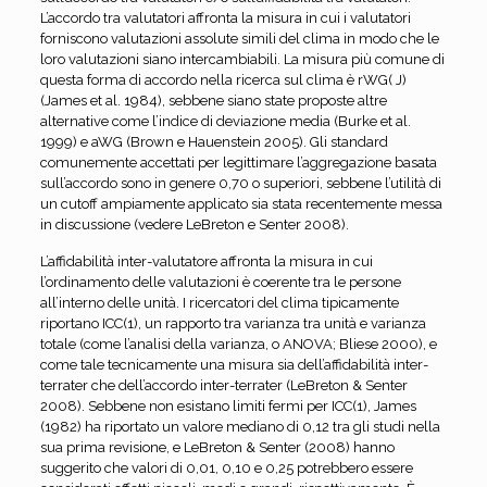
L’accordo tra valutatori affronta la misura in cui i valutatori
forniscono valutazioni assolute simili del clima in modo che le
loro valutazioni siano intercambiabili. La misura più comune di
questa forma di accordo nella ricerca sul clima è rWG( J)
(James et al. 1984), sebbene siano state proposte altre
alternative come l’indice di deviazione media (Burke et al.
1999) e aWG (Brown e Hauenstein 2005). Gli standard
comunemente accettati per legittimare l’aggregazione basata
sull’accordo sono in genere 0,70 o superiori, sebbene l’utilità di
un cutoff ampiamente applicato sia stata recentemente messa
in discussione (vedere LeBreton e Senter 2008).
L’affidabilità inter-valutatore affronta la misura in cui
l’ordinamento delle valutazioni è coerente tra le persone
all’interno delle unità. I ricercatori del clima tipicamente
riportano ICC(1), un rapporto tra varianza tra unità e varianza
totale (come l’analisi della varianza, o ANOVA; Bliese 2000), e
come tale tecnicamente una misura sia dell’affidabilità inter-
terrater che dell’accordo inter-terrater (LeBreton & Senter
2008). Sebbene non esistano limiti fermi per ICC(1), James
(1982) ha riportato un valore mediano di 0,12 tra gli studi nella
sua prima revisione, e LeBreton & Senter (2008) hanno
suggerito che valori di 0,01, 0,10 e 0,25 potrebbero essere