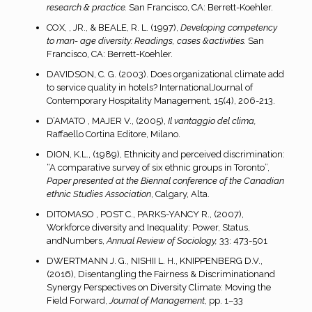
research & practice.
San Francisco, CA: Berrett-Koehler.
COX, , JR., & BEALE, R. L. (1997),
Developing competency
to man- age diversity: Readings, cases &activities.
San
Francisco, CA: Berrett-Koehler.
DAVIDSON, C. G. (2003). Does organizational climate add
to service quality in hotels? InternationalJournal of
Contemporary Hospitality Management, 15(4), 206-213.
D’AMATO , MAJER V., (2005),
Il vantaggio del clima,
Raffaello Cortina Editore, Milano.
DION, K.L., (1989), Ethnicity and perceived discrimination:
“A comparative survey of six ethnic groups in Toronto”,
Paper presented at the Biennal conference of the Canadian
ethnic Studies Association
, Calgary, Alta.
DITOMASO , POST C., PARKS-YANCY R., (2007),
Workforce diversity and Inequality: Power, Status,
andNumbers,
Annual Review of Sociology,
33: 473-501
DWERTMANN J. G., NISHII L. H., KNIPPENBERG D.V.,
(2016), Disentangling the Fairness & Discriminationand
Synergy Perspectives on Diversity Climate: Moving the
Field Forward,
Journal of Management
, pp. 1–33