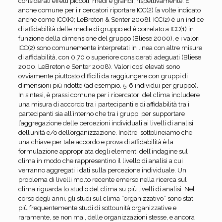
considerati effetti piccoli, medi e grandi, rispettivamente. È
anche comune per i ricercatori riportare ICC(2) [a volte indicato
anche come ICC(K); LeBreton & Senter 2008]. ICC(2) è un indice
di affidabilità delle medie di gruppo ed è correlato a ICC(1) in
funzione della dimensione del gruppo (Bliese 2000), e i valori
ICC(2) sono comunemente interpretati in linea con altre misure
di affidabilità, con 0,70 o superiore considerati adeguati (Bliese
2000, LeBreton e Senter 2008). Valori così elevati sono
ovviamente piuttosto difficili da raggiungere con gruppi di
dimensioni più ridotte (ad esempio, 5-6 individui per gruppo).
In sintesi, è prassi comune per i ricercatori del clima includere
una misura di accordo tra i partecipanti e di affidabilità tra i
partecipanti sia all’interno che tra i gruppi per supportare
l’aggregazione delle percezioni individuali ai livelli di analisi
dell’unità e/o dell’organizzazione. Inoltre, sottolineiamo che
una chiave per tale accordo e prova di affidabilità è la
formulazione appropriata degli elementi dell’indagine sul
clima in modo che rappresentino il livello di analisi a cui
verranno aggregati i dati sulla percezione individuale. Un
problema di livelli molto recente emerso nella ricerca sul
clima riguarda lo studio del clima su più livelli di analisi. Nel
corso degli anni, gli studi sul clima “organizzativo” sono stati
più frequentemente studi di sottounità organizzative e
raramente, se non mai, delle organizzazioni stesse, e ancora