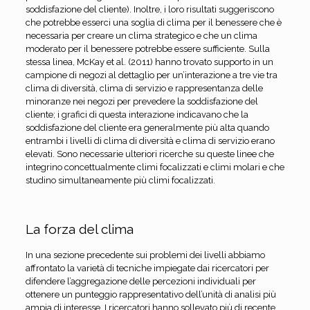
soddisfazione del cliente). Inoltre, i loro risultati suggeriscono
che potrebbe esserci una soglia di clima per il benessere che è
necessaria per creare un clima strategico e che un clima
moderato per il benessere potrebbe essere sufficiente. Sulla
stessa linea, McKay et al. (2011) hanno trovato supporto in un
campione di negozi al dettaglio per un’interazione a tre vie tra
clima di diversità, clima di servizio e rappresentanza delle
minoranze nei negozi per prevedere la soddisfazione del
cliente; i grafici di questa interazione indicavano che la
soddisfazione del cliente era generalmente più alta quando
entrambi i livelli di clima di diversità e clima di servizio erano
elevati. Sono necessarie ulteriori ricerche su queste linee che
integrino concettualmente climi focalizzati e climi molari e che
studino simultaneamente più climi focalizzati.
La forza del clima
In una sezione precedente sui problemi dei livelli abbiamo
affrontato la varietà di tecniche impiegate dai ricercatori per
difendere l’aggregazione delle percezioni individuali per
ottenere un punteggio rappresentativo dell’unità di analisi più
ampia di interesse. I ricercatori hanno sollevato più di recente