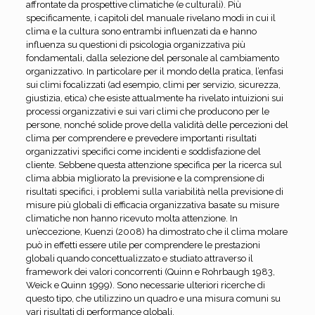
affrontate da prospettive climatiche (e culturali). Più
specificamente, i capitoli del manuale rivelano modi in cui il
clima e la cultura sono entrambi influenzati da e hanno
influenza su questioni di psicologia organizzativa più
fondamentali, dalla selezione del personale al cambiamento
organizzativo. In particolare per il mondo della pratica, l’enfasi
sui climi focalizzati (ad esempio, climi per servizio, sicurezza,
giustizia, etica) che esiste attualmente ha rivelato intuizioni sui
processi organizzativi e sui vari climi che producono per le
persone, nonché solide prove della validità delle percezioni del
clima per comprendere e prevedere importanti risultati
organizzativi specifici come incidenti e soddisfazione del
cliente. Sebbene questa attenzione specifica per la ricerca sul
clima abbia migliorato la previsione e la comprensione di
risultati specifici, i problemi sulla variabilità nella previsione di
misure più globali di efficacia organizzativa basate su misure
climatiche non hanno ricevuto molta attenzione. In
un’eccezione, Kuenzi (2008) ha dimostrato che il clima molare
può in effetti essere utile per comprendere le prestazioni
globali quando concettualizzato e studiato attraverso il
framework dei valori concorrenti (Quinn e Rohrbaugh 1983,
Weick e Quinn 1999). Sono necessarie ulteriori ricerche di
questo tipo, che utilizzino un quadro e una misura comuni su
vari risultati di performance globali.