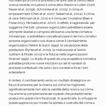
Altri esempi di climi di processo che sono stati al centro della
ricerca recente includono il clima etico (Martin e Cullen 2006,
Mayer et al. 2009b, Schminke et al. 2005), il clima di
empowerment (Chen et al. 2007, Seibert et al. 2004), il clima
di voce (Morrison et al. 2011) e il clima per l’iniziativa (Baer e
Frese 2003, Michaelis et al. 2010). In effetti, è ragionevole per
suggerire che tutti i processi organizzativi potrebbero essere
utilmente studiati e compresi attraverso una lente climatica.
Ad esempio, si potrebbero concettualizzare in termini climatici
processi organizzativi così diversi come il cambiamento
organizzativo (Weick & Quinn 1999), la valutazione delle
prestazioni (Rynes et al. 2005), la motivazione al lavoro
(Latham & Pinder 2005) e la fiducia nelle organizzazioni
(Kramer 1999). Lo studio di questi da una prospettiva climatica
potrebbe produrre nuove intuizioni sui set di variabili di
processo contestuali che sono i loro correlati e forse i loro
antecedenti.
In sintesi, il cambiamento verso un risultato strategico e un
focus di processo per la ricerca sul clima ha migliorato
significativamente non solo la validità della ricerca sul clima,
ma anche la comprensione dei contesti che probabilmente
producono questi climi focalizzati. In quanto tale, lo sviluppo di
questo approccio più mirato ha portato il costrutto del clima a