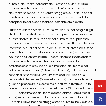
clima di sicurezza. Ad esempio, Hofmann e Mark (2006)
hanno dimostrato in un campione di infermieri che il clima di
sicurezza ha avuto un’influenza maggiore sulla riduzione di
infortuni alla schiena ed errori di medicazione quando la
complessità delle condizioni del paziente era elevata.
Oltre a studiare specifici climi mirati per risultati tangibili, gli
studiosi hanno studiato i climi per vari processi organizzativi. In
questa ricerca, la misurazione del clima mira al processo
organizzativo di interesse piuttosto che al risultato strategico di
interesse. Alcuni dei primi lavori sui climi di processo si sono
concentrati sul clima di giustizia procedurale (ad esempio,
Naumann e Bennett 2000). Recenti ricerche in tale ambito
hanno dimostrato che il clima di giustizia procedurale
potrebbe essere previsto dalle dimensioni del team e dal
collettivismo del team (Colquitt et al. 2002), dalla leadership di
servizio (Ehrhart 2004, Walumbwa et al. 2010) e dalla
personalità del leader (Mayer et al. 2007). Inoltre, il clima di
giustizia procedurale è correlato ai risultati a livello di unità
come turnover e soddisfazione del cliente (Simons e Roberson
2003), performance del team e assenteismo (Colquitt et al.
2002) e comportamento di cittadinanza a livello di unità
(Ehrhart 2004), nonché atteggiamenti a livello individuale e