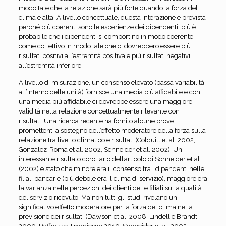
modo tale che la relazione sarà più forte quando la forza del
clima è alta. A livello concettuale, questa interazione è prevista
perché più coerenti sono le esperienze dei dipendenti, più è
probabile che i dipendenti si comportino in modo coerente
come collettivo in modo tale che ci dovrebbero essere più
risultati positivi all’estremità positiva e più risultati negativi
all’estremità inferiore.
A livello di misurazione, un consenso elevato (bassa variabilità
all’interno delle unità) fornisce una media più affidabile e con
una media più affidabile ci dovrebbe essere una maggiore
validità nella relazione concettualmente rilevante con i
risultati. Una ricerca recente ha fornito alcune prove
promettenti a sostegno dell’effetto moderatore della forza sulla
relazione tra livello climatico e risultati (Colquitt et al. 2002,
González-Romá et al. 2002, Schneider et al. 2002). Un
interessante risultato corollario dell’articolo di Schneider et al.
(2002) è stato che minore era il consenso tra i dipendenti nelle
filiali bancarie (più debole era il clima di servizio), maggiore era
la varianza nelle percezioni dei clienti delle filiali sulla qualità
del servizio ricevuto. Ma non tutti gli studi rivelano un
significativo effetto moderatore per la forza del clima nella
previsione dei risultati (Dawson et al. 2008, Lindell e Brandt