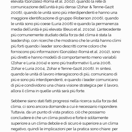
elevata (González-Romá et al. 2002), quando la rete di
comunicazione dell’unità è più densa (Zohar & Tenne-Gazit
2008), quando le unità sono più interdipendenti e hanno una
maggiore identificazione di gruppo (Roberson 2006), quando
le unità sono più coese (Luria 2008) e quando la permanenza
media dell’unità è più elevata (Beus et al. 2010a). L’antecedente
più comunemente studiato della forza del clima è stata la
leadership, con ricerche che mostrano che le unità hanno climi
più forti quando i leader sono descritti come coloro che
forniscono più informazioni (González-Romá et al. 2002), sono
più diretti e hanno modelli di comportamento meno variabili
(Zohar e Luria 2004) e sono più trasformativi (Luria 2008,
Zohar e Luria 2004, Zohar e Tenne-Gazit 2008). In sintesi,
quando le unità di lavoro interagiscono di più, comunicano di
più e sono più interdipendenti, e quando i leader comunicano
di più e condividono una chiara visione strategica per il lavoro,
allora il clima in quelle unità sarà più forte.
Sebbene siano stati fatti progressi nella ricerca sulla forza del
clima, ci sono ancora domande a cui è necessario rispondere.
Tuttavia, da un punto di vista pratico, ciò che possiamo
concludere è che un clima positivo e forte è solitamente
superiore a un clima debole e di sicuro è superiore a un clima
negativo, quindi le implicazioni per la pratica sono chiare: per