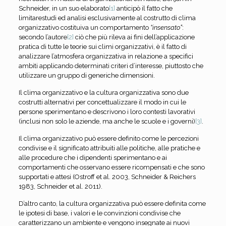
Schneider, in un suo elaborato
[1]
anticipò il fatto che
limitarestudi ed analisi esclusivamente al costrutto di clima
organizzativo costituiva un comportamento
“insensato”
:
secondo l’autore
[2]
ciò che più rileva ai fini dell’applicazione
pratica di tutte le teorie sui climi organizzativi, è il fatto di
analizzare l’atmosfera organizzativa in relazione a specifici
ambiti applicando determinati criteri d’interesse, piuttosto che
utilizzare un gruppo di generiche dimensioni.
Il clima organizzativo e la cultura organizzativa sono due
costrutti alternativi per concettualizzare il modo in cui le
persone sperimentano e descrivono i loro contesti lavorativi
(inclusi non solo le aziende, ma anche le scuole e i governi)
[3]
.
Il clima organizzativo può essere definito come le percezioni
condivise e il significato attribuiti alle politiche, alle pratiche e
alle procedure che i dipendenti sperimentano e ai
comportamenti che osservano essere ricompensati e che sono
supportati e attesi (Ostroff et al. 2003, Schneider & Reichers
1983, Schneider et al. 2011).
D’altro canto, la cultura organizzativa può essere definita come
le ipotesi di base, i valori e le convinzioni condivise che
caratterizzano un ambiente e vengono insegnate ai nuovi