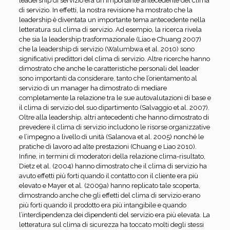
leadership di servizio era un importante antecedente del clima
di servizio. In effetti, la nostra revisione ha mostrato che la
leadership è diventata un importante tema antecedente nella
letteratura sul clima di servizio. Ad esempio, la ricerca rivela
che sia la leadership trasformazionale (Liao e Chuang 2007)
che la leadership di servizio (Walumbwa et al. 2010) sono
significativi predittori del clima di servizio. Altre ricerche hanno
dimostrato che anche le caratteristiche personali del leader
sono importanti da considerare, tanto che l’orientamento al
servizio di un manager ha dimostrato di mediare
completamente la relazione tra le sue autovalutazioni di base e
il clima di servizio del suo dipartimento (Salvaggio et al. 2007).
Oltre alla leadership, altri antecedenti che hanno dimostrato di
prevedere il clima di servizio includono le risorse organizzative
e l’impegno a livello di unità (Salanova et al. 2005) nonché le
pratiche di lavoro ad alte prestazioni (Chuang e Liao 2010).
Infine, in termini di moderatori della relazione clima-risultato,
Dietz et al. (2004) hanno dimostrato che il clima di servizio ha
avuto effetti più forti quando il contatto con il cliente era più
elevato e Mayer et al. (2009a) hanno replicato tale scoperta,
dimostrando anche che gli effetti del clima di servizio erano
più forti quando il prodotto era più intangibile e quando
l’interdipendenza dei dipendenti del servizio era più elevata. La
letteratura sul clima di sicurezza ha toccato molti degli stessi