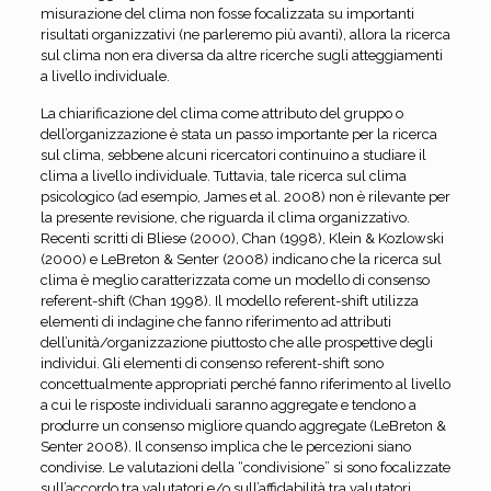
misurazione del clima non fosse focalizzata su importanti
risultati organizzativi (ne parleremo più avanti), allora la ricerca
sul clima non era diversa da altre ricerche sugli atteggiamenti
a livello individuale.
La chiarificazione del clima come attributo del gruppo o
dell’organizzazione è stata un passo importante per la ricerca
sul clima, sebbene alcuni ricercatori continuino a studiare il
clima a livello individuale. Tuttavia, tale ricerca sul clima
psicologico (ad esempio, James et al. 2008) non è rilevante per
la presente revisione, che riguarda il clima organizzativo.
Recenti scritti di Bliese (2000), Chan (1998), Klein & Kozlowski
(2000) e LeBreton & Senter (2008) indicano che la ricerca sul
clima è meglio caratterizzata come un modello di consenso
referent-shift (Chan 1998). Il modello referent-shift utilizza
elementi di indagine che fanno riferimento ad attributi
dell’unità/organizzazione piuttosto che alle prospettive degli
individui. Gli elementi di consenso referent-shift sono
concettualmente appropriati perché fanno riferimento al livello
a cui le risposte individuali saranno aggregate e tendono a
produrre un consenso migliore quando aggregate (LeBreton &
Senter 2008). Il consenso implica che le percezioni siano
condivise. Le valutazioni della “condivisione” si sono focalizzate
sull’accordo tra valutatori e/o sull’affidabilità tra valutatori.