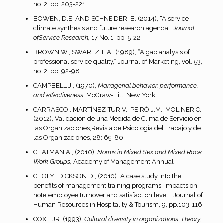
no. 2, pp. 203-221.
BOWEN, D.E. AND SCHNEIDER, B. (2014), “A service
climate synthesis and future research agenda”,
Journal
ofService Research,
17 No. 1, pp. 5-22.
BROWN W., SWARTZ T. A., (1989), “A gap analysis of
professional service quality,” Journal of Marketing, vol. 53,
no. 2, pp. 92-98.
CAMPBELL J., (1970),
Managerial behavior, performance,
and effectiveness
, McGraw-Hill, New York.
CARRASCO , MARTÍNEZ-TUR V., PEIRÓ J.M., MOLINER C.,
(2012), Validación de una Medida de Clima de Servicio en
las Organizaciones,Revista de Psicología del Trabajo y de
las Organizaciones, 28: 69-80
CHATMAN A., (2010),
Norms in Mixed Sex and Mixed Race
Work Groups,
Academy of Management Annual
CHOI Y., DICKSON D., (2010) “A case study into the
benefits of management training programs: impacts on
hotelemployee turnover and satisfaction level,” Journal of
Human Resources in Hospitality & Tourism, 9, pp.103-116.
COX, , JR. (1993).
Cultural diversity in organizations: Theory,