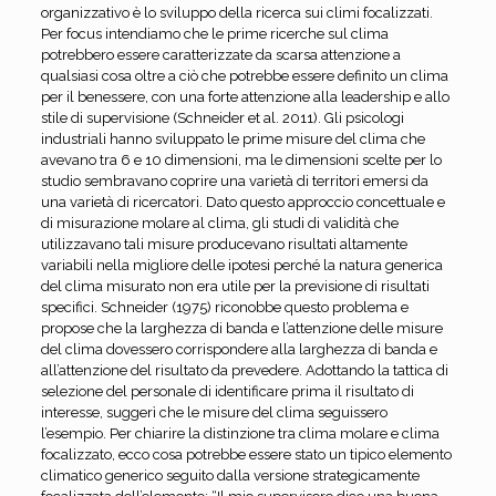
organizzativo è lo sviluppo della ricerca sui climi focalizzati.
Per focus intendiamo che le prime ricerche sul clima
potrebbero essere caratterizzate da scarsa attenzione a
qualsiasi cosa oltre a ciò che potrebbe essere definito un clima
per il benessere, con una forte attenzione alla leadership e allo
stile di supervisione (Schneider et al. 2011). Gli psicologi
industriali hanno sviluppato le prime misure del clima che
avevano tra 6 e 10 dimensioni, ma le dimensioni scelte per lo
studio sembravano coprire una varietà di territori emersi da
una varietà di ricercatori. Dato questo approccio concettuale e
di misurazione molare al clima, gli studi di validità che
utilizzavano tali misure producevano risultati altamente
variabili nella migliore delle ipotesi perché la natura generica
del clima misurato non era utile per la previsione di risultati
specifici. Schneider (1975) riconobbe questo problema e
propose che la larghezza di banda e l’attenzione delle misure
del clima dovessero corrispondere alla larghezza di banda e
all’attenzione del risultato da prevedere. Adottando la tattica di
selezione del personale di identificare prima il risultato di
interesse, suggerì che le misure del clima seguissero
l’esempio. Per chiarire la distinzione tra clima molare e clima
focalizzato, ecco cosa potrebbe essere stato un tipico elemento
climatico generico seguito dalla versione strategicamente