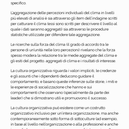
specifico.
L’aggregazione delle percezioni individuali del clima in livelli
più elevati di analisi è sia attraverso gli item dell’indagine scritti
per catturare il clima (essi sono scritti per descrivere il livello al
quale i dati saranno aggregati) sia attraverso le procedure
statistiche utilizzate per difendere tale aggregazione.
Le ricerche sulla forza del clima (il grado di accordo tra le
persone di un’unità nelle loro percezioni) rivelano che la forza
spesso modera la relazione tra le medie aggregate del clima e
gli esiti del progetto. aggregati di clima e i risultati di interesse.
La cultura organizzativa riguarda i valori impliciti, le credenze
e gli assunti che i dipendenti deducono guidare il
comportamento, e basano queste inferenze sulle storie, i miti e
le esperienze di socializzazione che hanno e sui
comportamenti che osservano (specialmente da parte dei
leader) che si dimostrano utili e promuovono il successo.
La cultura organizzativa può esistere come un costrutto
organizzativo inclusivo per un’intera organizzazione, ma anche
contemporaneamente sotto forma di sottoculture (ad esempio,
in base al livello nell’organizzazione o alla professione) e anche