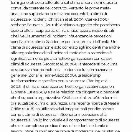
temi generali della letteratura sul clima di servizio, inclusa la
convalida coerente del costrutto. Pertanto, le prove meta-
analitiche supportano la relazione coerente tra clima di
sicurezza e incidenti (Christian et al. 2009, Clarke 2006),
sebbene Beus et al. (2010b) abbiano suggerito che potrebbero
esserci effetti reciproci tra clima di sicurezza e incidenti, tali
che livelli aumentati di incidenti influenzano le percezioni
condivise del clima (scadente) per la sicurezza dell’unità. Un
clima di sicurezza non è solo correlato agli incidenti ma anche
alla segnalazione di tali incidenti, tanto che la sottostima è
significativamente più alta nelle organizzazioni con cattivi
climi di sicurezza (Probst et al. 2008). I antecedenti del clima
di sicurezza hanno incluso la leadership trasformazionale
generale (Zohar e Tenne-Gazit 2008), la leadership
trasformazionale specifica per la sicurezza (Barling et al.
2002), il clima di sicurezza dei livelli organizzativi superiori
(Zohar e Luria 2005) e sia le relazioni tra dirigenti e dipendenti
che il supporto organizzativo (Wallace et al. 2006). In termini
di risultati del clima di sicurezza, una recente ricerca di Neal e
Griffin (2006) ha utilizzato dati longitudinali per dimostrare
come il clima di sicurezza influenzi la motivazione alla
sicurezza a livello individuale e il comportamento di sicurezza,
che nel complesso predice i tassi di incidenti nell’unità di
lavoro. Infine, ci sono anche prove di moderatori dei risultati del