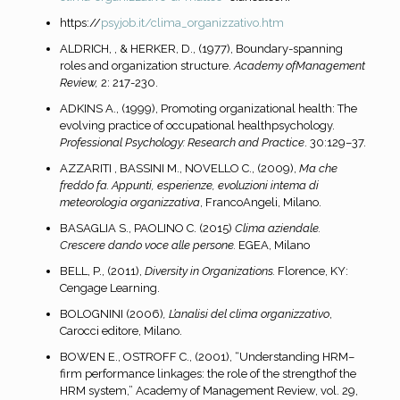
https://
psyjob.it/clima_organizzativo.htm
ALDRICH, , & HERKER, D., (1977), Boundary-spanning
roles and organization structure.
Academy ofManagement
Review,
2: 217-230.
ADKINS A., (1999), Promoting organizational health: The
evolving practice of occupational healthpsychology.
Professional Psychology: Research and Practice
. 30:129–37.
AZZARITI , BASSINI M., NOVELLO C., (2009),
Ma che
freddo fa. Appunti, esperienze, evoluzioni intema di
meteorologia organizzativa
, FrancoAngeli, Milano.
BASAGLIA S., PAOLINO C. (2015)
Clima aziendale.
Crescere dando voce alle persone.
EGEA, Milano
BELL, P., (2011),
Diversity in Organizations.
Florence, KY:
Cengage Learning.
BOLOGNINI (2006)
, L’analisi del clima organizzativo
,
Carocci editore, Milano.
BOWEN E., OSTROFF C., (2001), “Understanding HRM–
firm performance linkages: the role of the strengthof the
HRM system,” Academy of Management Review, vol. 29,