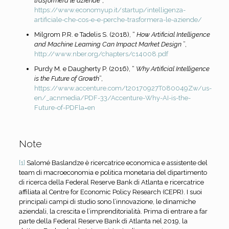
trasformerà le aziende
”,
https://www.economyup.it/startup/intelligenza-
artificiale-che-cos-
e-e-perche-trasformera-le-aziende/
Milgrom P.R. e Tadelis S. (2018), “
How Artificial Intelligence
and Machine Learning Can Impact Market Design
”,
http://www.nber.org/chapters/c14008.pdf
Purdy M. e Daugherty P. (2016), “
Why Artificial Intelligence
is the Future of Growth
”,
https://www.accenture.com/t20170927T080049Zw/us-
en/_acnmedia/PDF-33/Accenture-Why-AI-is-the-
Future-of-
PDFla=en
Note
[1]
Salomé Baslandze è ricercatrice economica e assistente del
team di macroeconomia e politica monetaria del dipartimento
di ricerca della Federal Reserve Bank di Atlanta e ricercatrice
affiliata al Centre for Economic Policy Research (CEPR). I suoi
principali campi di studio sono l’innovazione, le dinamiche
aziendali, la crescita e l’imprenditorialità. Prima di entrare a far
parte della Federal Reserve Bank di Atlanta nel 2019, la