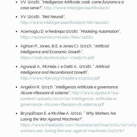
VV. (2018), “
Intelligenza Artificiale: cos’è, come funziona e a
cosa serve?
”,
http://www.intelligenzaartificiale.it/
VV. (2018), “
Reti Neurali
”,
http://www.intelligenzaartificiale.it/reti-neurali/
Acemoglu D. e Restrepo (2018), “
Modeling Automation
”,
https://economics.mit.edu/files/14861
Aghion P., Jones. B.E. e Jones C.I. (2017), “
Artificial
Intelligence and Economic Growth
”,
https://web.stanford.edu/~chadj/AI.pdf
Agrawal A., McHale J. e Oettl A., (2018), “
Artificial
Intelligence and Recombinant Growth
”,
http://www.nber.org/chapters/c14024.pdf
Angelini R. (2017), “
Intelligenza Artificiale e governance.
Alcune riflessioni di sistema
”,
http://www.sipotra.it/wp-
content/uploads/2017/10/Intelligenza-
artificiale-e-
governance.-Alcune-riflessioni-di-sistema.pdf
Brynjolfsson E. e McAfee A. (2011), “
Why Workers Are
Losing the War Against Machines?
”,
https://www.theatlantic.com/business/archive/2011/10/why
workers-are-
losing-the-war-against-machines/247278/