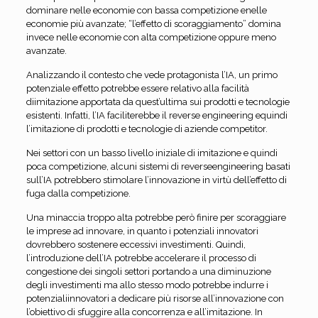
dominare nelle economie con bassa competizione enelle
economie più avanzate; “l’effetto di scoraggiamento” domina
invece nelle economie con alta competizione oppure meno
avanzate.
Analizzando il contesto che vede protagonista l’IA, un primo
potenziale effetto potrebbe essere relativo alla facilità
diimitazione apportata da quest’ultima sui prodotti e tecnologie
esistenti. Infatti, l’IA faciliterebbe il reverse engineering equindi
l’imitazione di prodotti e tecnologie di aziende competitor.
Nei settori con un basso livello iniziale di imitazione e quindi
poca competizione, alcuni sistemi di reverseengineering basati
sull’IA potrebbero stimolare l’innovazione in virtù dell’effetto di
fuga dalla competizione.
Una minaccia troppo alta potrebbe però finire per scoraggiare
le imprese ad innovare, in quanto i potenziali innovatori
dovrebbero sostenere eccessivi investimenti. Quindi,
l’introduzione dell’IA potrebbe accelerare il processo di
congestione dei singoli settori portando a una diminuzione
degli investimenti ma allo stesso modo potrebbe indurre i
potenzialiinnovatori a dedicare più risorse all’innovazione con
l’obiettivo di sfuggire alla concorrenza e all’imitazione. In