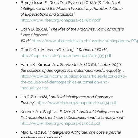
Brynjolfsson E., Rock D. e Syverson C. (2017), “
Artificial
Intelligence and the Modern Productivity Paradox: A Clash
of Expectations and Statistics
”,
http://www.nber.org/chapters/c14007.pdf
Dorn D. (2015), “
The Rise of the Machines How Computers
Have Changed
Work”,
https://www.ubscenter.uzh.ch/assets/publicpapers/PP4_
Graetz G. e Michaels G. (2015), “
Robots at Work
”,
http://cep.lse.ac.uk/pubs/download/dp1335.pdf
Harris K., Kimson A. e Schwedel A. (2018), “
Labor 2030:
the collision of demographics, automation and inequality
”,
http://www.bain.com/publications/articles/labor-2030-
the-collision-of-
demographics-automation-and-
inequality.aspx
Jin G.Z. (2018), “
Artificial Intelligence and Consumer
Privacy
”,
http://www.nber.org/chapters/c14034.pdf
Korinek A. e Stiglitz J.E. (2017), “
Artificial Intelligence and
Its Implications for Income Distribution and Unemployment
”
http://www.nber.org/chapters/c14018.pdf
Maci L. (2018), “
Intelligenza Artificiale, che cos’è e perché