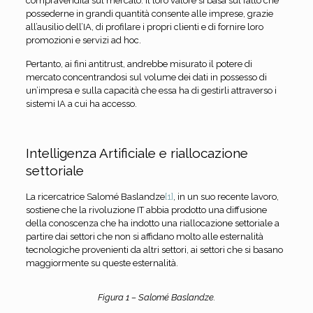
compravendita sul mercato. Il loro valore si basa sul fatto che
possederne in grandi quantità consente alle imprese, grazie
all’ausilio dell’IA, di profilare i propri clienti e di fornire loro
promozioni e servizi ad hoc.
Pertanto, ai fini antitrust, andrebbe misurato il potere di
mercato concentrandosi sul volume dei dati in possesso di
un’impresa e sulla capacità che essa ha di gestirli attraverso i
sistemi IA a cui ha accesso.
Intelligenza Artificiale e riallocazione
settoriale
La ricercatrice Salomé Baslandze
[1]
, in un suo recente lavoro,
sostiene che la rivoluzione IT abbia prodotto una diffusione
della conoscenza che ha indotto una riallocazione settoriale a
partire dai settori che non si affidano molto alle esternalità
tecnologiche provenienti da altri settori, ai settori che si basano
maggiormente su queste esternalità.
Figura 1 – Salomé Baslandze.