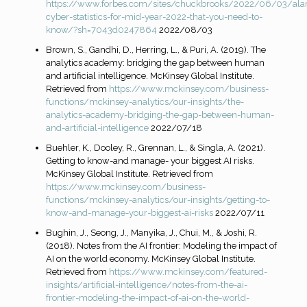
https://www.forbes.com/sites/chuckbrooks/2022/06/03/ala
cyber-statistics-for-mid-year-2022-that-you-need-to-
know/?sh=7043d0247864
2022/08/03
Brown, S., Gandhi, D., Herring, L., & Puri, A. (2019). The
analytics academy: bridging the gap between human
and artificial intelligence. McKinsey Global Institute.
Retrieved from
https://www.mckinsey.com/business-
functions/mckinsey-analytics/our-insights/the-
analytics-academy-bridging-the-gap-between-human-
and-artificial-intelligence
2022/07/18
Buehler, K., Dooley, R., Grennan, L., & Singla, A. (2021).
Getting to know-and manage- your biggest AI risks.
McKinsey Global Institute. Retrieved from
https://www.mckinsey.com/business-
functions/mckinsey-analytics/our-insights/getting-to-
know-and-manage-your-biggest-ai-risks
2022/07/11
Bughin, J., Seong, J., Manyika, J., Chui, M., & Joshi, R.
(2018). Notes from the AI frontier: Modeling the impact of
AI on the world economy. McKinsey Global Institute.
Retrieved from
https://www.mckinsey.com/featured-
insights/artificial-intelligence/notes-from-the-ai-
frontier-modeling-the-impact-of-ai-on-the-world-