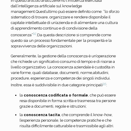
In questo articolo analizzeremo l’influenza esercitata
dall’intelligenza artificiale sul knowledge
management.Quest’ultimo può essere definito come: “lo sforzo
sistematico di trovare, organizzare e rendere disponibile il
capitale intellettuale di un’azienda e di alimentare una cultura
di apprendimento continuo e di condivisione della
[1]
conoscenza”
.Da questa descrizione si comprende come
questo sia un processo fondamentale per la prosperità e la
sopravvivenza delle organizzazioni.
Generalmente, la gestione della conoscenza è un’operazione
che richiede un significativo consumo di tempo e di risorse a
livello organizzativo. La conoscenza aziendale è custodita in
varie forme, quali database, documenti, norme,abitudini,
procedure, esperienza e competenze dei singoli individui.
[2]
Inoltre, essa è suddivisibile in due categorie principali
:
la
conoscenza codificata o formale
, che può essere
resa disponibile in forma scritta e trasmessa tra persone
grazie a documenti, regole e istruzioni;
la
conoscenza tacita
, che comprende il know-how,
l’esperienza personale, le competenze pratiche e che
risulta difficilmente catturabile e trasmissibile agli altri.