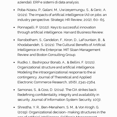
aziendali: ERP e sistemi di data analysis.
Poba-Nzaou, P., Galani, M., Uwizeyemungu, S., & Ceric, A.
(2021). The impacts of artificial intelligence (AI) on jobs: an
industry perspective. Strategic HR Review, 20(2), 60- 65.
Ponnapalli, P. (2022). Keys to successful innovation
through artificial intelligence. Harvard Business Review.
Ransbotham, S., Candelon, F., Kiron, D., LaFountain, B., &
Khodabandeh, S. (2021). The Cultural Benefits of Artificial
Intelligence in the Enterprise. MIT Sloan Management
Review and Boston Consulting Group.
Rudko, I., Bashirpour Bonab, A., & Bellini, F. (2021).
Organizational structure and artificial intelligence.
Modeling the intraorganizational response to the ai
contingency. Journal of Theoretical and Applied
Electronic Commerce Research, 16(6), 2341-2364.
Samonas, S., & Coss, D. (2014). The CIA strikes back:
Redefining confidentiality, integrity and availability in
security. Journal of Information System Security, 10(3).
Shrestha, Y. R., Ben-Menahem, S. M., & Von Krogh, G.
(2019). Organizational decision- making structures in the