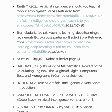
Taulli, T. (2021). Artificial intelligence: should you teach it
to your employees? Forbes. Retrieved from
https://www.forbes.com/sites/tomtaulli/2021/09/10/ai-
artificial-
intelligence-should-you-teach-it-to-your-
employees/?sh=2bab6b507b73
2022/07/18
Tremolada, L. (2019). Machine learning, deep learning e
reti neurali. Ecco di cosa parliamo. Il sole 24 ore. Retrieved
from
https://www.ilsole24ore.com/art/machine-
learning-deep-learning-e-reti-neurali-ecco-cosa-
parliamo–AEaToEBH
2022/07/07
ASIMOV, I. (1950), I, Robot. (Cited at page 5)
BABBAGE, C. (1982), «On the Mathematical Powers of the
Calculating Engine», The Origins of Digital Computers.
Texts and Monographs in Computer Science.
BODEN, M. A. (2018), Artificial Intelligence: A Very Short
Introduction.
CAMPBELL, M., HOANE, A. J. e HSIUNG HSU, F. (2002),
«Deep Blue», Artificial Intelligence, vol. 134, p. 57–83.
CLARKE, A. C. e KUBRICK, S. (1968), 2001: A Space
Odyssey.