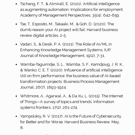
Tschang, F. T., & Almirall, E. (2021). Artificial intelligence
as augmenting automation: Implications for employment.
Academy of Management Perspectives, 35(4), 642-659.
Tse, T., Esposito, M., Takaaki, M., & Goh, D. (2020). The
dumb reason your AI project will fail. Harvard business
review digital articles, 2-5.
Vadari, S., & Desik, P. A. (2021). The Role of AI/ML in
Enhancing Knowledge Management Systems. IUP
Journal of Knowledge Management, 19(2), 7-31.
Wamba-Taguimdje, S. L., Wamba, S. F., Kamdjoug, J. R. K.,
& Wanko, C. E. T. (2020). Influence of artificial intelligence
(AI) on firm performance: the business value of AI-based
transformation projects. Business Process Management
Journal, 26(7), 1893-1924.
Whitmore, A., Agarwal, A., & Da Xu, L. (2015). The Internet
of Things—A survey of topics and trends. Information
systems frontiers, 17(2), 261-274.
Yampolskiy, R. V. (2017). AI Is the Future of Cybersecurity,
for Better and for Worse. Harvard Business Review. May,
8.