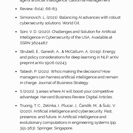
age of artificial intelligence. California Management
Review, 61(4), 66-83.
Simonovich, L. (2021). Balancing AI advances with robust
cybersecurity solutions. World Oil.
Soni, V. D. (2020). Challenges and Solution for Artificial
Intelligence in Cybersecurity of the USA. Available at
SSRN 3624487.
Strubell, E., Ganesh, A., & McCallum, A. (2019). Energy
and policy considerations for deep learning in NLP. arXiv
preprint arXiv:1906.02243.
Tabesh, P. (2021). Who’s making the decisions? How
managers can harness artificial intelligence and remain
in charge. Journal of Business Strategy.
S (2021). 3 areas where AI will boost your competitive
advantage. Harvard Business Review Digital Articles.
Truong, T. C., Zelinka, I., Plucar, J., Čandík, M., & Šulc, V.
(2020). Artificial intelligence and cybersecurity: Past,
presence, and future. In Artificial intelligence and
evolutionary computations in engineering systems (pp.
351-363). Springer, Singapore.