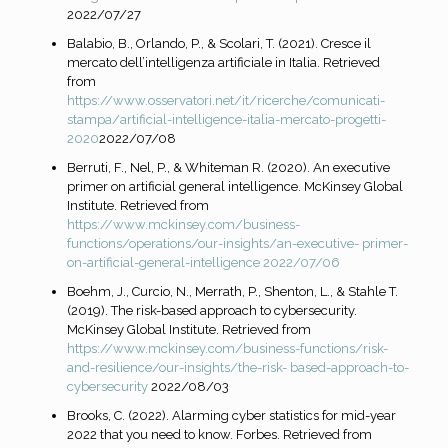
2022/07/27
Balabio, B., Orlando, P., & Scolari, T. (2021). Cresce il
mercato dell’intelligenza artificiale in Italia. Retrieved
from
https://www.osservatori.net/it/ricerche/comunicati-
stampa/artificial-intelligence-italia-mercato-progetti-
2020
2022/07/08
Berruti, F., Nel, P., & Whiteman R. (2020). An executive
primer on artificial general intelligence. McKinsey Global
Institute. Retrieved from
https://www.mckinsey.com/business-
functions/operations/our-insights/an-executive-
primer-
on-artificial-general-intelligence 2022/07/06
Boehm, J., Curcio, N., Merrath, P., Shenton, L., & Stahle T.
(2019). The risk-based approach to cybersecurity.
McKinsey Global Institute. Retrieved from
https://www.mckinsey.com/business-functions/risk-
and-resilience/our-insights/the-risk-
based-approach-to-
cybersecurity
2022/08/03
Brooks, C. (2022). Alarming cyber statistics for mid-year
2022 that you need to know. Forbes. Retrieved from