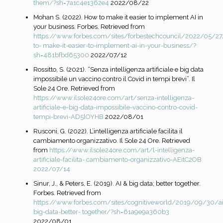
them/?sh=7a1c4e1362e4
2022/08/22
Mohan S. (2022). How to make it easier to implement AI in
your business. Forbes. Retrieved from
https://www.forbes.com/sites/forbestechcouncil/2022/05/2
to-
make-it-easier-to-implement-ai-in-your-business/?
sh=481bfbd65300
2022/07/12
Rossitto, S. (2021). “Senza intelligenza artificiale e big data
impossibile un vaccino contro il Covid in tempi brevi”. Il
Sole 24 Ore. Retrieved from
https://www.ilsole24ore.com/art/senza-intelligenza-
artificiale-e-big-data-impossibile-
vaccino-contro-covid-
tempi-brevi-AD5lOYHB
2022/08/01
Rusconi, G. (2022). L’intelligenza artificiale facilita il
cambiamento organizzativo. Il Sole 24 Ore. Retrieved
from
https://www.ilsole24ore.com/art/l-intelligenza-
artificiale-facilita-
cambiamento-organizzativo-AEitC2OB
2022/07/14
Sinur, J., & Peters, E. (2019). AI & big data; better together.
Forbes. Retrieved from
https://www.forbes.com/sites/cognitiveworld/2019/09/30/ai
big-data-better-
together/?sh=61a9e9a360b3
2022/08/01