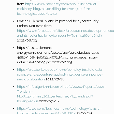
from
https://www.mckinsey.com/about-us/new-at-
mckinsey-blog/ai-upskilling-for-over-500-
firm-
technologists 2022/07/19
Fowler, G. (2020). AI and its potential for cybersecurity.
Forbes. Retrieved from
https://www.forbes.com/sites/forbesbusinessdevelopmentco
and-its-
potential-for-cybersecurity/?sh=5d2f609e69d9
2022/08/03
https://assets.siemens-
energy.com/siemens/assets/api/uuid:cf20f2e1-ca9c-
4589-9f88- 4e6592b4672d/brochure-deeparmour-
industrial-200609.pdf 2022/08/05
https://bids.berkeley.edu/news/berkeley-institute-data-
science-and-accenture-applied-
intelligence-announce-
new-collaboration
2022/07/18
https://info.algorithmia.com/hubfs/2020/Reports/2021-
Trends-in-
ML/Algorithmia_2021_enterprise_ML_trends.pdf?
hsLang=en-us
2022/07/08
https://wwd.com/business-news/technology/levis-ai-
bootcamp-data-science-1234881378/
22/09/04