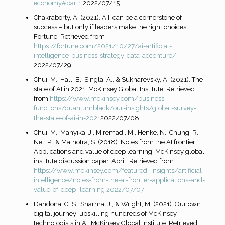
economy#part1
2022/07/15
Chakraborty, A. (2021). A.I. can be a cornerstone of
success – but only if leaders make the right choices.
Fortune. Retrieved from
https://fortune.com/2021/10/27/ai-artificial-
intelligence-business-strategy-data-accenture/
2022/07/29
Chui, M., Hall, B., Singla, A., & Sukharevsky, A. (2021). The
state of AI in 2021. McKinsey Global Institute. Retrieved
from
https://www.mckinsey.com/business-
functions/quantumblack/our-insights/global-survey-
the-state-of-ai-in-2021
2022/07/08
Chui, M., Manyika, J., Miremadi, M., Henke, N., Chung, R.,
Nel, P., & Malhotra, S. (2018). Notes from the AI frontier:
Applications and value of deep learning. McKinsey global
institute discussion paper, April. Retrieved from
https://www.mckinsey.com/featured-
insights/artificial-
intelligence/notes-from-the-ai-frontier-applications-and-
value-of-deep-
learning 2022/07/07
Dandona, G. S., Sharma, J., & Wright, M. (2021). Our own
digital journey: upskilling hundreds of McKinsey
technologists in AI. McKinsey Global Institute. Retrieved