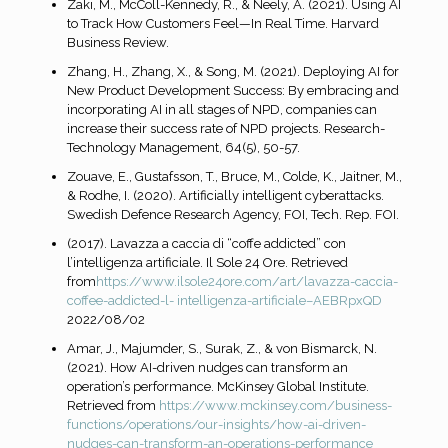
Zaki, M., McColl-Kennedy, R., & Neely, A. (2021). Using AI
to Track How Customers Feel—In Real Time. Harvard
Business Review.
Zhang, H., Zhang, X., & Song, M. (2021). Deploying AI for
New Product Development Success: By embracing and
incorporating AI in all stages of NPD, companies can
increase their success rate of NPD projects. Research-
Technology Management, 64(5), 50-57.
Zouave, E., Gustafsson, T., Bruce, M., Colde, K., Jaitner, M.,
& Rodhe, I. (2020). Artificially intelligent cyberattacks.
Swedish Defence Research Agency, FOI, Tech. Rep. FOI.
(2017). Lavazza a caccia di “coffe addicted” con
l’intelligenza artificiale. Il Sole 24 Ore. Retrieved
from
https://www.ilsole24ore.com/art/lavazza-caccia-
coffee-addicted-l-
intelligenza-artificiale–AEBRpxQD
2022/08/02
Amar, J., Majumder, S., Surak, Z., & von Bismarck, N.
(2021). How AI-driven nudges can transform an
operation’s performance. McKinsey Global Institute.
Retrieved from
https://www.mckinsey.com/business-
functions/operations/our-insights/how-ai-driven-
nudges-can-transform-an-operations-performance