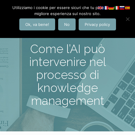
Utilizziamo i cookie per essere sicuri che tu possa avere la
migliore esperienza sul nostro sito.
Ok, va bene!
No
Privacy policy
Come l’AI può
intervenire nel
processo di
knowledge
management