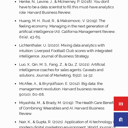
Henke, N., Levine, J., & McInerney, P. (2018). You don’t
have to be a data scientist to fill this must-have analytics
role. Harvard Business Review.
Huang, M. H., Rust, R., & Maksimovic, V. (2019). The
feeling economy: Managing in the next generation of
artificial intelligence (AI). California Management Review,
61(4), 43-65.
Lichtenthaler, U. (2020). Mixing data analytics with
intuition: Liverpool Football Club scores with integrated
intelligence. Journal of Business Strategy.
Luo, X., Qin, M. S., Fang, Z., & Qu, Z. (2021). Artificial
intelligence coaches for sales agents: Caveats and
solutions. Journal of Marketing, 85(2), 14-32.
McAfee, A., & Brynjolfsson, E. (2012). Big data: the
management revolution. Harvard business review,
90(10), 60-68.
Miyashita, M., & Brady, M. (2019). The Health Care Benefits
of Combining Wearables and AI. Harvard Business
Review.
Nair, K., & Gupta, R. (2021). Application of AI technology in
modern digital marketing environment. World Journal of