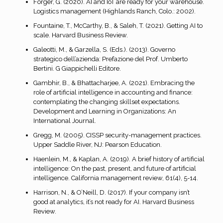
Forger, G. (2020). AI and IoT are ready for your warehouse.
Logistics management (Highlands Ranch, Colo.: 2002).
Fountaine, T., McCarthy, B., & Saleh, T. (2021). Getting AI to
scale. Harvard Business Review.
Galeotti, M., & Garzella, S. (Eds.). (2013). Governo
strategico dell’azienda: Prefazione del Prof. Umberto
Bertini. G Giappichelli Editore.
Gambhir, B., & Bhattacharjee, A. (2021). Embracing the
role of artificial intelligence in accounting and finance:
contemplating the changing skillset expectations.
Development and Learning in Organizations: An
International Journal.
Gregg, M. (2005). CISSP security-management practices.
Upper Saddle River, NJ: Pearson Education.
Haenlein, M., & Kaplan, A. (2019). A brief history of artificial
intelligence: On the past, present, and future of artificial
intelligence. California management review, 61(4), 5-14.
Harrison, N., & O’Neill, D. (2017). If your company isn’t
good at analytics, it’s not ready for AI. Harvard Business
Review.