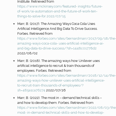
Institute. Retrieved from
https://www.mckinsey.com/featured-
insights/future-
of-work/ai-automation-and-the-future-of-work-ten-
things-to-solve-for
2022/07/15
Marr, B. (2017). The Amazing Ways Coca Cola Uses
Artificial Intelligence And Big Data To Drive Success.
Forbes. Retrieved from
https://www.forbes.com/sites/bernardmarr/2017/09/18/the
amazing-ways-coca-cola-
uses-artificial-intelligence-ai-
and-big-data-to-drive-success/?sh=1448c01778d2
2022/08/02
Marr, B. (2018). The amazing ways how Unilever uses
artificial intelligence to recruit & train thousands of
employees. Forbes. Retrieved from
https://www.forbes.com/sites/bernardmarr/2018/12/14/the-
amazing-ways-how-unilever-
uses-artificial-intelligence-
to-recruit-train-thousands-of-employees/?
sh=485a1ca76274
2022/07/26
Marr, B. (2022). The most in – demand technical skills –
and how to develop them. Forbes. Retrieved from
https://www.forbes.com/sites/bernardmarr/2022/08/03/the
most-
in-demand-technical-skills–and-how-to-develop-