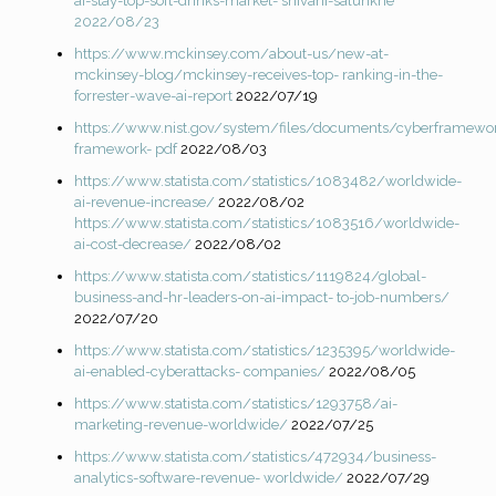
ai-stay-top-soft-drinks-market-
shivani-salunkhe
2022/08/23
https://www.mckinsey.com/about-us/new-at-
mckinsey-blog/mckinsey-receives-top-
ranking-in-the-
forrester-wave-ai-report
2022/07/19
https://www.nist.gov/system/files/documents/cyberframewor
framework-
pdf
2022/08/03
https://www.statista.com/statistics/1083482/worldwide-
ai-revenue-increase/
2022/08/02
https://www.statista.com/statistics/1083516/worldwide-
ai-cost-decrease/
2022/08/02
https://www.statista.com/statistics/1119824/global-
business-and-hr-leaders-on-ai-impact-
to-job-numbers/
2022/07/20
https://www.statista.com/statistics/1235395/worldwide-
ai-enabled-cyberattacks-
companies/
2022/08/05
https://www.statista.com/statistics/1293758/ai-
marketing-revenue-worldwide/
2022/07/25
https://www.statista.com/statistics/472934/business-
analytics-software-revenue-
worldwide/
2022/07/29