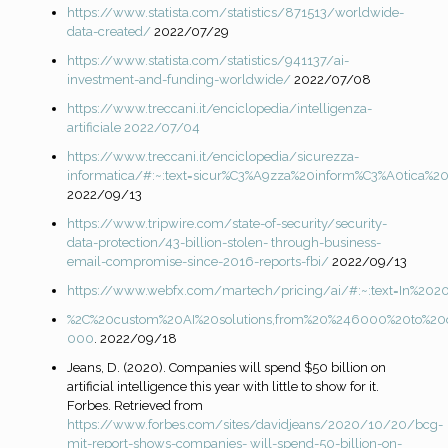
https://www.statista.com/statistics/871513/worldwide-
data-created/
2022/07/29
https://www.statista.com/statistics/941137/ai-
investment-and-funding-worldwide/
2022/07/08
https://www.treccani.it/enciclopedia/intelligenza-
artificiale 2022/07/04
https://www.treccani.it/enciclopedia/sicurezza-
informatica/#:~:text=sicur%C3%A9zza%20inform%C3%A0tica%2
2022/09/13
https://www.tripwire.com/state-of-security/security-
data-protection/43-billion-stolen-
through-business-
email-compromise-since-2016-reports-fbi/
2022/09/13
https://www.webfx.com/martech/pricing/ai/#:~:text=In%2
%2C%20custom%20AI%20solutions,from%20%246000%20to%2
000
. 2022/09/18
Jeans, D. (2020). Companies will spend $50 billion on
artificial intelligence this year with little to show for it.
Forbes. Retrieved from
https://www.forbes.com/sites/davidjeans/2020/10/20/bcg-
mit-report-shows-companies-
will-spend-50-billion-on-