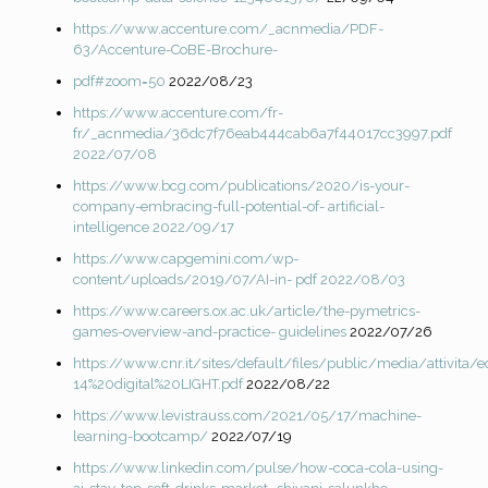
https://www.accenture.com/_acnmedia/PDF-
63/Accenture-CoBE-Brochure-
pdf#zoom=50
2022/08/23
https://www.accenture.com/fr-
fr/_acnmedia/36dc7f76eab444cab6a7f44017cc3997.pdf
2022/07/08
https://www.bcg.com/publications/2020/is-your-
company-embracing-full-potential-of-
artificial-
intelligence 2022/09/17
https://www.capgemini.com/wp-
content/uploads/2019/07/AI-in-
pdf 2022/08/03
https://www.careers.ox.ac.uk/article/the-pymetrics-
games-overview-and-practice-
guidelines
2022/07/26
https://www.cnr.it/sites/default/files/public/media/attivi
14%20digital%20LIGHT.pdf
2022/08/22
https://www.levistrauss.com/2021/05/17/machine-
learning-bootcamp/
2022/07/19
https://www.linkedin.com/pulse/how-coca-cola-using-