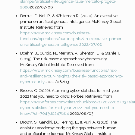
stampa/artificial-intelligence-italia-mercato-progetti-
2020
2022/07/08
Berruti, F., Nel, P., & Whiteman R. (2020). An executive
primer on artificial general intelligence. McKinsey Global
Institute. Retrieved from
https://www.mckinsey.com/business-
functions/operations/our-insights/an-executive-
primer-
on-artificial-general-intelligence 2022/07/06
Boehm, J., Curcio, N., Merrath, P., Shenton, L., & Stahle T.
(2019). The risk-based approach to cybersecurity.
McKinsey Global Institute. Retrieved from
https://www.mckinsey.com/business-functions/risk-
and-resilience/our-insights/the-risk-
based-approach-to-
cybersecurity
2022/08/03
Brooks, C. (2022). Alarming cyber statistics for mid-year
2022 that you need to know. Forbes. Retrieved from
https://www.forbes.com/sites/chuckbrooks/2022/06/03/ala
cyber-statistics-for-mid-year-2022-that-you-need-to-
know/?sh=7043d0247864
2022/08/03
Brown, S., Gandhi, D., Herring, L., & Puri, A. (2019). The
analytics academy: bridging the gap between human
and artificial intelligence. McKinsey Global Institute.