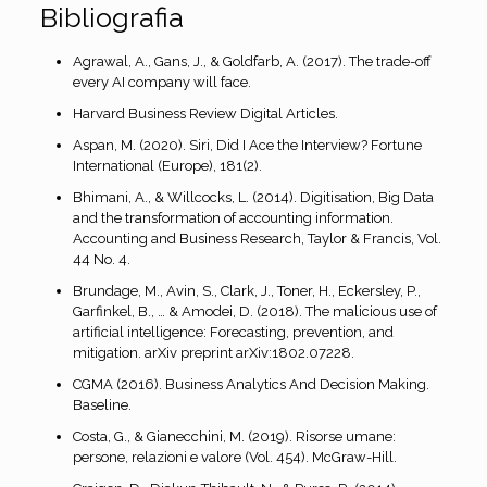
Bibliografia
Agrawal, A., Gans, J., & Goldfarb, A. (2017). The trade-off
every AI company will face.
Harvard Business Review Digital Articles.
Aspan, M. (2020). Siri, Did I Ace the Interview? Fortune
International (Europe), 181(2).
Bhimani, A., & Willcocks, L. (2014). Digitisation, Big Data
and the transformation of accounting information.
Accounting and Business Research, Taylor & Francis, Vol.
44 No. 4.
Brundage, M., Avin, S., Clark, J., Toner, H., Eckersley, P.,
Garfinkel, B., … & Amodei, D. (2018). The malicious use of
artificial intelligence: Forecasting, prevention, and
mitigation. arXiv preprint arXiv:1802.07228.
CGMA (2016). Business Analytics And Decision Making.
Baseline.
Costa, G., & Gianecchini, M. (2019). Risorse umane:
persone, relazioni e valore (Vol. 454). McGraw-Hill.