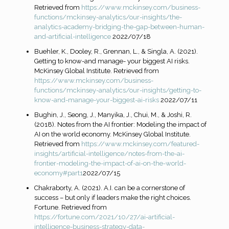
Retrieved from
https://www.mckinsey.com/business-
functions/mckinsey-analytics/our-insights/the-
analytics-academy-bridging-the-gap-between-human-
and-artificial-intelligence
2022/07/18
Buehler, K., Dooley, R., Grennan, L., & Singla, A. (2021).
Getting to know-and manage- your biggest AI risks.
McKinsey Global Institute. Retrieved from
https://www.mckinsey.com/business-
functions/mckinsey-analytics/our-insights/getting-to-
know-and-manage-your-biggest-ai-risks
2022/07/11
Bughin, J., Seong, J., Manyika, J., Chui, M., & Joshi, R.
(2018). Notes from the AI frontier: Modeling the impact of
AI on the world economy. McKinsey Global Institute.
Retrieved from
https://www.mckinsey.com/featured-
insights/artificial-intelligence/notes-from-the-ai-
frontier-modeling-the-impact-of-ai-on-the-world-
economy#part1
2022/07/15
Chakraborty, A. (2021). A.I. can be a cornerstone of
success – but only if leaders make the right choices.
Fortune. Retrieved from
https://fortune.com/2021/10/27/ai-artificial-
intelligence-business-strategy-data-