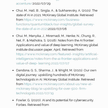
accenture/
2022/07/29
Chui, M., Hall, B., Singla, A., & Sukharevsky, A. (2021). The
state of AI in 2021. McKinsey Global Institute. Retrieved
from
https://www.mckinsey.com/business-
functions/quantumblack/our-insights/global-survey-
the-state-of-ai-in-2021
2022/07/08
Chui, M., Manyika, J., Miremadi, M., Henke, N., Chung, R.,
Nel, P., & Malhotra, S. (2018). Notes from the AI frontier:
Applications and value of deep learning. McKinsey global
institute discussion paper, April. Retrieved from
https://www.mckinsey.com/featured-
insights/artificial-
intelligence/notes-from-the-ai-frontier-applications-and-
value-of-deep-
learning 2022/07/07
Dandona, G. S., Sharma, J., & Wright, M. (2021). Our own
digital journey: upskilling hundreds of McKinsey
technologists in AI. McKinsey Global Institute. Retrieved
from
https://www.mckinsey.com/about-us/new-at-
mckinsey-blog/ai-upskilling-for-over-500-
firm-
technologists 2022/07/19
Fowler, G. (2020). AI and its potential for cybersecurity.
Forbes. Retrieved from