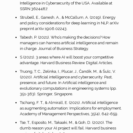
Intelligence in Cybersecurity of the USA. Available at
SSRN 3624487.
Strubell, E., Ganesh, A., & McCallum, A. (2019). Energy
and policy considerations for deep learning in NLP. arXiv
preprint arXiv:1906.02243.
Tabesh, P. (2021). Who’s making the decisions? How
managers can harness artificial intelligence and remain
in charge. Journal of Business Strategy.
S (2021). 3 areas where AI will boost your competitive
advantage. Harvard Business Review Digital Articles.
Truong, T. C., Zelinka, I., Plucar, J., Čandík, M., & Šulc, V.
(2020). Artificial intelligence and cybersecurity: Past,
presence, and future. In Artificial intelligence and
evolutionary computations in engineering systems (pp.
351-363). Springer, Singapore.
Tschang, F. T., & Almirall, E. (2021). Artificial intelligence
as augmenting automation: Implications for employment.
Academy of Management Perspectives, 35(4), 642-659.
Tse, T., Esposito, M., Takaaki, M., & Goh, D. (2020). The
dumb reason your AI project will fail. Harvard business