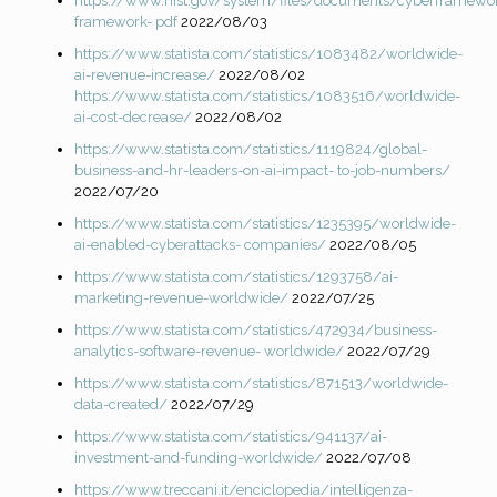
https://www.nist.gov/system/files/documents/cyberframewor
framework-
pdf
2022/08/03
https://www.statista.com/statistics/1083482/worldwide-
ai-revenue-increase/
2022/08/02
https://www.statista.com/statistics/1083516/worldwide-
ai-cost-decrease/
2022/08/02
https://www.statista.com/statistics/1119824/global-
business-and-hr-leaders-on-ai-impact-
to-job-numbers/
2022/07/20
https://www.statista.com/statistics/1235395/worldwide-
ai-enabled-cyberattacks-
companies/
2022/08/05
https://www.statista.com/statistics/1293758/ai-
marketing-revenue-worldwide/
2022/07/25
https://www.statista.com/statistics/472934/business-
analytics-software-revenue-
worldwide/
2022/07/29
https://www.statista.com/statistics/871513/worldwide-
data-created/
2022/07/29
https://www.statista.com/statistics/941137/ai-
investment-and-funding-worldwide/
2022/07/08
https://www.treccani.it/enciclopedia/intelligenza-