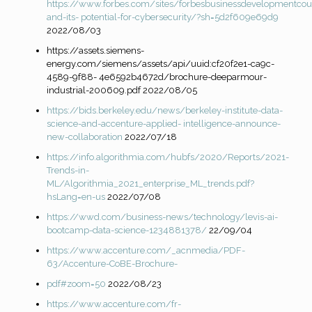
https://www.forbes.com/sites/forbesbusinessdevelopmentco
and-its-
potential-for-cybersecurity/?sh=5d2f609e69d9
2022/08/03
https://assets.siemens-
energy.com/siemens/assets/api/uuid:cf20f2e1-ca9c-
4589-9f88- 4e6592b4672d/brochure-deeparmour-
industrial-200609.pdf 2022/08/05
https://bids.berkeley.edu/news/berkeley-institute-data-
science-and-accenture-applied-
intelligence-announce-
new-collaboration
2022/07/18
https://info.algorithmia.com/hubfs/2020/Reports/2021-
Trends-in-
ML/Algorithmia_2021_enterprise_ML_trends.pdf?
hsLang=en-us
2022/07/08
https://wwd.com/business-news/technology/levis-ai-
bootcamp-data-science-1234881378/
22/09/04
https://www.accenture.com/_acnmedia/PDF-
63/Accenture-CoBE-Brochure-
pdf#zoom=50
2022/08/23
https://www.accenture.com/fr-