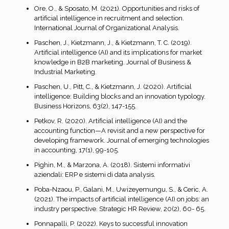
Ore, O., & Sposato, M. (2021). Opportunities and risks of
artificial intelligence in recruitment and selection.
International Journal of Organizational Analysis.
Paschen, J., Kietzmann, J., & Kietzmann, T. C. (2019).
Artificial intelligence (AI) and its implications for market
knowledge in B2B marketing. Journal of Business &
Industrial Marketing.
Paschen, U., Pitt, C., & Kietzmann, J. (2020). Artificial
intelligence: Building blocks and an innovation typology.
Business Horizons, 63(2), 147-155.
Petkov, R. (2020). Artificial intelligence (AI) and the
accounting function—A revisit and a new perspective for
developing framework. Journal of emerging technologies
in accounting, 17(1), 99-105.
Pighin, M., & Marzona, A. (2018). Sistemi informativi
aziendali: ERP e sistemi di data analysis.
Poba-Nzaou, P., Galani, M., Uwizeyemungu, S., & Ceric, A.
(2021). The impacts of artificial intelligence (AI) on jobs: an
industry perspective. Strategic HR Review, 20(2), 60- 65.
Ponnapalli, P. (2022). Keys to successful innovation