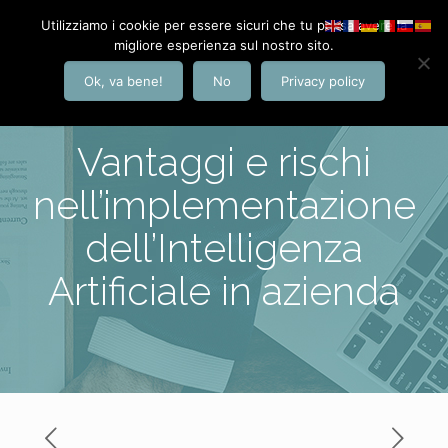
Utilizziamo i cookie per essere sicuri che tu possa avere la
migliore esperienza sul nostro sito.
Ok, va bene!
No
Privacy policy
Vantaggi e rischi
nell’implementazione
dell’Intelligenza
Artificiale in azienda