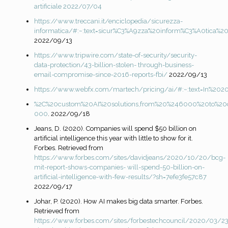
artificiale 2022/07/04
https://www.treccani.it/enciclopedia/sicurezza-
informatica/#:~:text=sicur%C3%A9zza%20inform%C3%A0tica%2
2022/09/13
https://www.tripwire.com/state-of-security/security-
data-protection/43-billion-stolen-
through-business-
email-compromise-since-2016-reports-fbi/
2022/09/13
https://www.webfx.com/martech/pricing/ai/#:~:text=In%2
%2C%20custom%20AI%20solutions,from%20%246000%20to%2
000
. 2022/09/18
Jeans, D. (2020). Companies will spend $50 billion on
artificial intelligence this year with little to show for it.
Forbes. Retrieved from
https://www.forbes.com/sites/davidjeans/2020/10/20/bcg-
mit-report-shows-companies-
will-spend-50-billion-on-
artificial-intelligence-with-few-results/?sh=7efe3fe57c87
2022/09/17
Johar, P. (2020). How AI makes big data smarter. Forbes.
Retrieved from
https://www.forbes.com/sites/forbestechcouncil/2020/03/2