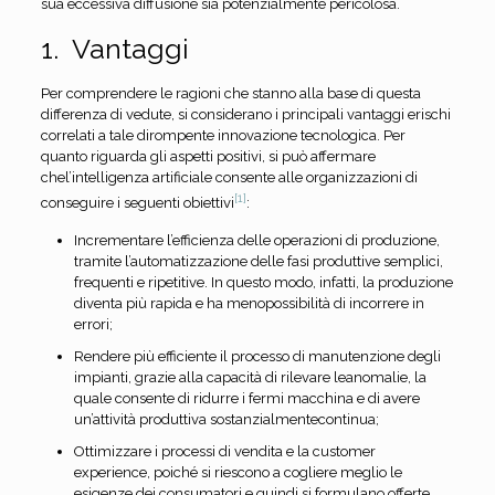
sua eccessiva diffusione sia potenzialmente pericolosa.
1. Vantaggi
Per comprendere le ragioni che stanno alla base di questa
differenza di vedute, si considerano i principali vantaggi erischi
correlati a tale dirompente innovazione tecnologica. Per
quanto riguarda gli aspetti positivi, si può affermare
chel’intelligenza artificiale consente alle organizzazioni di
[1]
conseguire i seguenti obiettivi
:
Incrementare l’efficienza delle operazioni di produzione,
tramite l’automatizzazione delle fasi produttive semplici,
frequenti e ripetitive. In questo modo, infatti, la produzione
diventa più rapida e ha menopossibilità di incorrere in
errori;
Rendere più efficiente il processo di manutenzione degli
impianti, grazie alla capacità di rilevare leanomalie, la
quale consente di ridurre i fermi macchina e di avere
un’attività produttiva sostanzialmentecontinua;
Ottimizzare i processi di vendita e la customer
experience, poiché si riescono a cogliere meglio le
esigenze dei consumatori e quindi si formulano offerte