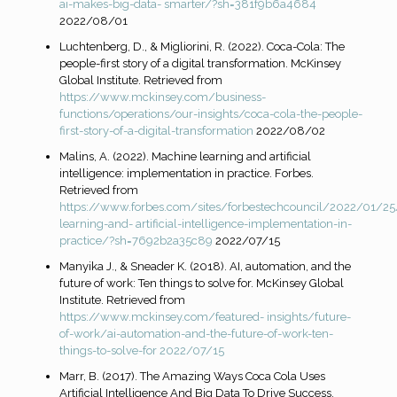
ai-makes-big-data-
smarter/?sh=381f9b6a4684
2022/08/01
Luchtenberg, D., & Migliorini, R. (2022). Coca-Cola: The
people-first story of a digital transformation. McKinsey
Global Institute. Retrieved from
https://www.mckinsey.com/business-
functions/operations/our-insights/coca-cola-the-
people-
first-story-of-a-digital-transformation
2022/08/02
Malins, A. (2022). Machine learning and artificial
intelligence: implementation in practice. Forbes.
Retrieved from
https://www.forbes.com/sites/forbestechcouncil/2022/01/2
learning-and-
artificial-intelligence-implementation-in-
practice/?sh=7692b2a35c89
2022/07/15
Manyika J., & Sneader K. (2018). AI, automation, and the
future of work: Ten things to solve for. McKinsey Global
Institute. Retrieved from
https://www.mckinsey.com/featured-
insights/future-
of-work/ai-automation-and-the-future-of-work-ten-
things-to-solve-for
2022/07/15
Marr, B. (2017). The Amazing Ways Coca Cola Uses
Artificial Intelligence And Big Data To Drive Success.