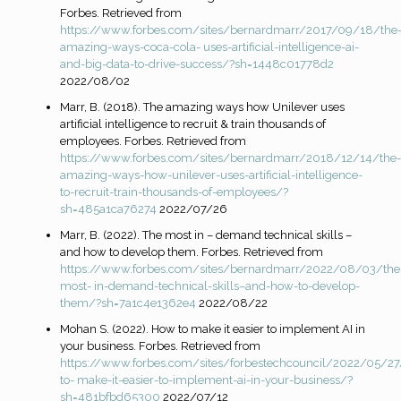
Forbes. Retrieved from
https://www.forbes.com/sites/bernardmarr/2017/09/18/the
amazing-ways-coca-cola-
uses-artificial-intelligence-ai-
and-big-data-to-drive-success/?sh=1448c01778d2
2022/08/02
Marr, B. (2018). The amazing ways how Unilever uses
artificial intelligence to recruit & train thousands of
employees. Forbes. Retrieved from
https://www.forbes.com/sites/bernardmarr/2018/12/14/the-
amazing-ways-how-unilever-
uses-artificial-intelligence-
to-recruit-train-thousands-of-employees/?
sh=485a1ca76274
2022/07/26
Marr, B. (2022). The most in – demand technical skills –
and how to develop them. Forbes. Retrieved from
https://www.forbes.com/sites/bernardmarr/2022/08/03/the
most-
in-demand-technical-skills–and-how-to-develop-
them/?sh=7a1c4e1362e4
2022/08/22
Mohan S. (2022). How to make it easier to implement AI in
your business. Forbes. Retrieved from
https://www.forbes.com/sites/forbestechcouncil/2022/05/2
to-
make-it-easier-to-implement-ai-in-your-business/?
sh=481bfbd65300
2022/07/12