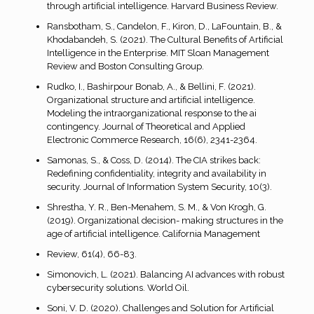
through artificial intelligence. Harvard Business Review.
Ransbotham, S., Candelon, F., Kiron, D., LaFountain, B., &
Khodabandeh, S. (2021). The Cultural Benefits of Artificial
Intelligence in the Enterprise. MIT Sloan Management
Review and Boston Consulting Group.
Rudko, I., Bashirpour Bonab, A., & Bellini, F. (2021).
Organizational structure and artificial intelligence.
Modeling the intraorganizational response to the ai
contingency. Journal of Theoretical and Applied
Electronic Commerce Research, 16(6), 2341-2364.
Samonas, S., & Coss, D. (2014). The CIA strikes back:
Redefining confidentiality, integrity and availability in
security. Journal of Information System Security, 10(3).
Shrestha, Y. R., Ben-Menahem, S. M., & Von Krogh, G.
(2019). Organizational decision- making structures in the
age of artificial intelligence. California Management
Review, 61(4), 66-83.
Simonovich, L. (2021). Balancing AI advances with robust
cybersecurity solutions. World Oil.
Soni, V. D. (2020). Challenges and Solution for Artificial