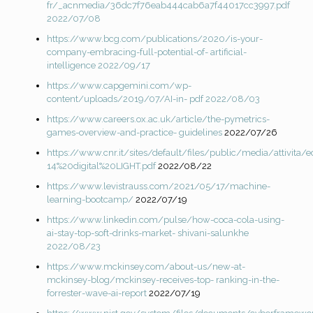
fr/_acnmedia/36dc7f76eab444cab6a7f44017cc3997.pdf
2022/07/08
https://www.bcg.com/publications/2020/is-your-
company-embracing-full-potential-of-
artificial-
intelligence 2022/09/17
https://www.capgemini.com/wp-
content/uploads/2019/07/AI-in-
pdf 2022/08/03
https://www.careers.ox.ac.uk/article/the-pymetrics-
games-overview-and-practice-
guidelines
2022/07/26
https://www.cnr.it/sites/default/files/public/media/attivi
14%20digital%20LIGHT.pdf
2022/08/22
https://www.levistrauss.com/2021/05/17/machine-
learning-bootcamp/
2022/07/19
https://www.linkedin.com/pulse/how-coca-cola-using-
ai-stay-top-soft-drinks-market-
shivani-salunkhe
2022/08/23
https://www.mckinsey.com/about-us/new-at-
mckinsey-blog/mckinsey-receives-top-
ranking-in-the-
forrester-wave-ai-report
2022/07/19