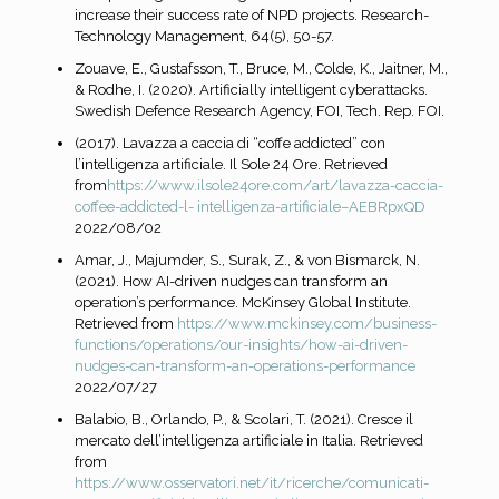
increase their success rate of NPD projects. Research-
Technology Management, 64(5), 50-57.
Zouave, E., Gustafsson, T., Bruce, M., Colde, K., Jaitner, M.,
& Rodhe, I. (2020). Artificially intelligent cyberattacks.
Swedish Defence Research Agency, FOI, Tech. Rep. FOI.
(2017). Lavazza a caccia di “coffe addicted” con
l’intelligenza artificiale. Il Sole 24 Ore. Retrieved
from
https://www.ilsole24ore.com/art/lavazza-caccia-
coffee-addicted-l-
intelligenza-artificiale–AEBRpxQD
2022/08/02
Amar, J., Majumder, S., Surak, Z., & von Bismarck, N.
(2021). How AI-driven nudges can transform an
operation’s performance. McKinsey Global Institute.
Retrieved from
https://www.mckinsey.com/business-
functions/operations/our-insights/how-ai-driven-
nudges-can-transform-an-operations-performance
2022/07/27
Balabio, B., Orlando, P., & Scolari, T. (2021). Cresce il
mercato dell’intelligenza artificiale in Italia. Retrieved
from
https://www.osservatori.net/it/ricerche/comunicati-