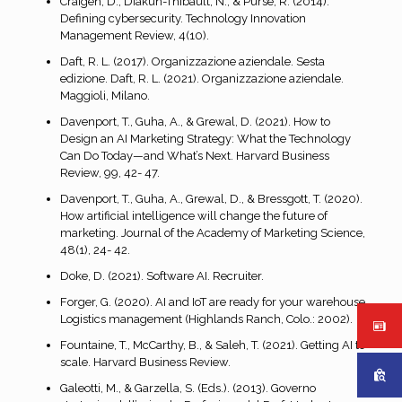
Craigen, D., Diakun-Thibault, N., & Purse, R. (2014).
Defining cybersecurity. Technology Innovation
Management Review, 4(10).
Daft, R. L. (2017). Organizzazione aziendale. Sesta
edizione. Daft, R. L. (2021). Organizzazione aziendale.
Maggioli, Milano.
Davenport, T., Guha, A., & Grewal, D. (2021). How to
Design an AI Marketing Strategy: What the Technology
Can Do Today—and What’s Next. Harvard Business
Review, 99, 42- 47.
Davenport, T., Guha, A., Grewal, D., & Bressgott, T. (2020).
How artificial intelligence will change the future of
marketing. Journal of the Academy of Marketing Science,
48(1), 24- 42.
Doke, D. (2021). Software AI. Recruiter.
Forger, G. (2020). AI and IoT are ready for your warehouse.
Logistics management (Highlands Ranch, Colo.: 2002).
Fountaine, T., McCarthy, B., & Saleh, T. (2021). Getting AI to
scale. Harvard Business Review.
Galeotti, M., & Garzella, S. (Eds.). (2013). Governo