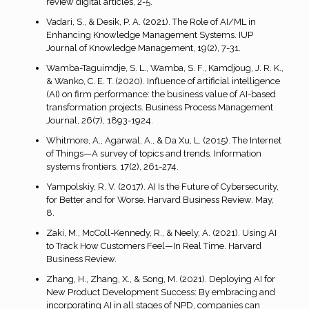
review digital articles, 2-5.
Vadari, S., & Desik, P. A. (2021). The Role of AI/ML in
Enhancing Knowledge Management Systems. IUP
Journal of Knowledge Management, 19(2), 7-31.
Wamba-Taguimdje, S. L., Wamba, S. F., Kamdjoug, J. R. K.,
& Wanko, C. E. T. (2020). Influence of artificial intelligence
(AI) on firm performance: the business value of AI-based
transformation projects. Business Process Management
Journal, 26(7), 1893-1924.
Whitmore, A., Agarwal, A., & Da Xu, L. (2015). The Internet
of Things—A survey of topics and trends. Information
systems frontiers, 17(2), 261-274.
Yampolskiy, R. V. (2017). AI Is the Future of Cybersecurity,
for Better and for Worse. Harvard Business Review. May,
8.
Zaki, M., McColl-Kennedy, R., & Neely, A. (2021). Using AI
to Track How Customers Feel—In Real Time. Harvard
Business Review.
Zhang, H., Zhang, X., & Song, M. (2021). Deploying AI for
New Product Development Success: By embracing and
incorporating AI in all stages of NPD, companies can