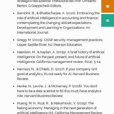
strategico dell’azienda: Prefazione del Prof. Umberto
Bertini. G Giappichelli Editore.
Gambhir, B., & Bhattacharjee, A. (2021). Embracing the
role of artificial intelligence in accounting and finance:
contemplating the changing skillset expectations.
Development and Learning in Organizations: An
International Journal.
Gregg, M. (2005). CISSP security-management practices.
Upper Saddle River, NJ: Pearson Education.
Haenlein, M., & Kaplan, A. (2019). A brief history of artificial
intelligence: On the past, present, and future of artificial
intelligence. California management review, 61(4), 5-14.
Harrison, N., & O’Neill, D. (2017). If your company isn’t
good at analytics, it’s not ready for AI. Harvard Business
Review.
Henke, N., Levine, J., & McInerney, P. (2018). You don’t
have to be a data scientist to fill this must-have analytics
role. Harvard Business Review.
Huang, M. H., Rust, R., & Maksimovic, V. (2019). The
feeling economy: Managing in the next generation of
artificial intelligence (AI). California Management Review,