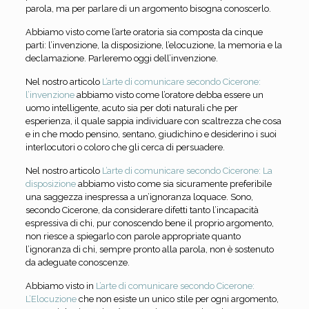
parola, ma per parlare di un argomento bisogna conoscerlo.
Abbiamo visto come l’arte oratoria sia composta da cinque
parti: l’invenzione, la disposizione, l’elocuzione, la memoria e la
declamazione. Parleremo oggi dell’invenzione.
Nel nostro articolo
L’arte di comunicare secondo Cicerone:
l’invenzione
abbiamo visto come l’oratore debba essere un
uomo intelligente, acuto sia per doti naturali che per
esperienza, il quale sappia individuare con scaltrezza che cosa
e in che modo pensino, sentano, giudichino e desiderino i suoi
interlocutori o coloro che gli cerca di persuadere.
Nel nostro articolo
L’arte di comunicare secondo Cicerone: La
disposizione
abbiamo visto come sia sicuramente preferibile
una saggezza inespressa a un’ignoranza loquace. Sono,
secondo Cicerone, da considerare difetti tanto l’incapacità
espressiva di chi, pur conoscendo bene il proprio argomento,
non riesce a spiegarlo con parole appropriate quanto
l’ignoranza di chi, sempre pronto alla parola, non è sostenuto
da adeguate conoscenze.
Abbiamo visto in
L’arte di comunicare secondo Cicerone:
L’Elocuzione
che non esiste un unico stile per ogni argomento,