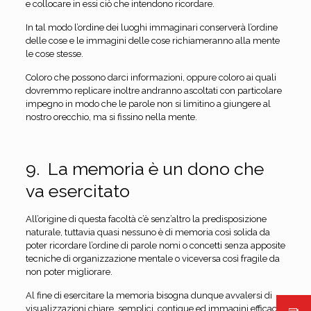
e collocare in essi ciò che intendono ricordare.
In tal modo l’ordine dei luoghi immaginari conserverà l’ordine
delle cose e le immagini delle cose richiameranno alla mente
le cose stesse.
Coloro che possono darci informazioni, oppure coloro ai quali
dovremmo replicare inoltre andranno ascoltati con particolare
impegno in modo che le parole non si limitino a giungere al
nostro orecchio, ma si fissino nella mente.
9. La memoria è un dono che
va esercitato
All’origine di questa facoltà c’è senz’altro la predisposizione
naturale, tuttavia quasi nessuno è di memoria così solida da
poter ricordare l’ordine di parole nomi o concetti senza apposite
tecniche di organizzazione mentale o viceversa così fragile da
non poter migliorare.
Al fine di esercitare la memoria bisogna dunque avvalersi di
visualizzazioni chiare, semplici, contigue ed immagini efficaci