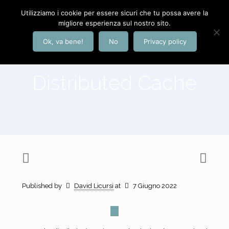
Utilizziamo i cookie per essere sicuri che tu possa avere la
migliore esperienza sul nostro sito.
Ok, va bene!
No
Privacy policy
Distributed Cache
Published by
David Licursi
at
7 Giugno 2022