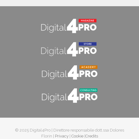
© 2025 Digital4Pro | Direttore responsabile dott.ssa Dolores
Florin |
Privacy
|
Cookie
|
Credits