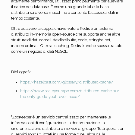
altamente performante, utilizzato principalmente per alleviare
il carico del database. È come una grande tabella hash
distribuita su diverse macchine e consente l’accesso ai dati in
tempo costante.
Oltre ad avere la coppia chiave-valore Redis è un sistema
distribuito in-memoria open-source che supporta anche altre
strutture di dati come liste distribuite, code, stringhe, set,
insiemi ordinati. Oltre al caching, Redis è anche spesso trattato
come un negozio di dati NoSQL.
Bibliografia:
https://hazelcast.com/glossary/distributed-cache/
https://www.scaleyourapp.com/distributed-cache-101-
the-only-guide-youll-ever-need/
¹ZooKeeper è un servizio centralizzato per mantenere le
informazioni di configurazione, la denominazione, la
sincronizzazione distribuita e i servizi di gruppo. Tutti questi tipi
di servizi sono utilizzati in una forma o nell’altra dalle