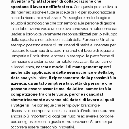
diventano “piattaforme” di collaborazione che
spostano il lavoro nell’infosfera.
Con questa prospettiva la
disintermediazione e tutte le scelte di HR per sburocratizzarsi
sono da ricercare e realizzare. P.e. scegliere metodologie e
soluzioni tecnologiche che consentono alle persone di gestire
la collaborazione verso un obiettivo condiviso in autonomia dai
leader, a loro volta veramente responsabilizzati per lo sviluppo
della squadra e non solo dei risultati della Funzione. Un altro
esempio possono essere gli strumenti di realtà aumentata per
facilitare lo scambio di sapere, ma anche il lavoro di squadra,
l’empatia e l’inclusione. Ancora un esempio, le piattaforme di
formazione a distanza con simulatori e avatar. Se puntiamo
all’eccellenza,
cercare modelli di management aperti
anche alle applicazioni delle neuroscienze e della big
data analysis.
Infine,
il ripensamento della prossimità in
azienda, da un lato amplierà la scelta di persone che
possono essere assunte ma, dall’altro, aumenterà la
competizione tra chi le vuole, perché i candidati
simmetricamente avranno più datori di lavoro ai quali
rivolgersi.
Ne consegue che l’employer branding e i
dispositivi di compensation e la capacità d’inclusione saranno
ancora più importanti di oggi per riuscire ad avere a bordo le
persone giuste e con la giusta remunerazione. Sì, anche qui
occorrerà essere parecchio innovativi.