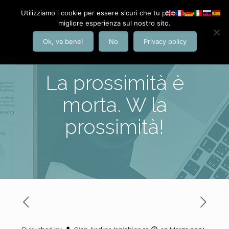
Utilizziamo i cookie per essere sicuri che tu possa avere la
migliore esperienza sul nostro sito.
Ok, va bene!
No
Privacy policy
La prossimità è
morta. W la
prossimità!