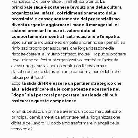
Francesca: Dici bene “sfide”, in effetti sono tante.
La
principale sfida è sostenere l’evoluzione della cultura
organizzativa. Infatti, col ridimensionamento della
prossimità e conseguentemente del presenzialismo
diventa urgente aggiornare i modelli manageriali e i
sistemi premianti e pure il valore dato ai
comportamenti incentrati sull’inclusione e l’empatia.
Specialmente inclusione ed empatia andranno sia ripensati sia
rinforzati proprio per assicurarsi che l’organizzazione dia
risposte coerenti al mutato contesto. Inoltre, HR può supportare
l’evoluzione del footprint organizzativo, perché se l’azienda
aveva un’organizzazione coerente con l’ecosistema di
stakeholder dello status quo ante pandemia non è detto che
l’abbia per il “post”.
Ecco,
la sfida di HR è essere un partner strategico che
aiuti a identificare sia le competenze necessarie nel
“dopo” sia i percorsi per portare in azienda chi può
assicurare queste competenze.
Io: Eh sì, c’è stato un prima e avremo un dopo; ma quali sono i
principali cambiamenti da affrontare nella riorganizzazione
digitale del lavoro? Ci dobbiamo trasformare in angeli della
tecnologia?