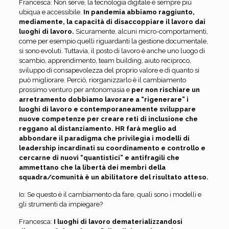
Francesca: Non serve, la tecnologia digitale è sempre più
ubiqua e accessibile.
In pandemia abbiamo raggiunto,
mediamente, la capacità di disaccoppiare il lavoro dai
luoghi di lavoro.
Sicuramente, alcuni micro-comportamenti,
come per esempio quelli riguardanti la gestione documentale,
si sono evoluti. Tuttavia, il posto di lavoro è anche uno luogo di
scambio, apprendimento, team building, aiuto reciproco,
sviluppo di consapevolezza del proprio valore e di quanto si
può migliorare. Perciò, riorganizzarlo è il cambiamento
prossimo venturo per antonomasia e
per non rischiare un
arretramento dobbiamo lavorare a “rigenerare” i
luoghi di lavoro e contemporaneamente sviluppare
nuove competenze per creare reti di inclusione che
reggano al distanziamento. HR farà meglio ad
abbondare il paradigma che privilegia i modelli di
leadership incardinati su coordinamento e controllo e
cercarne di nuovi “quantistici” e antifragili che
ammettano che la libertà dei membri della
squadra/comunità è un abilitatore del risultato atteso.
Io: Se questo è il cambiamento da fare, quali sono i modelli e
gli strumenti da impiegare?
Francesca:
I luoghi di lavoro dematerializzandosi