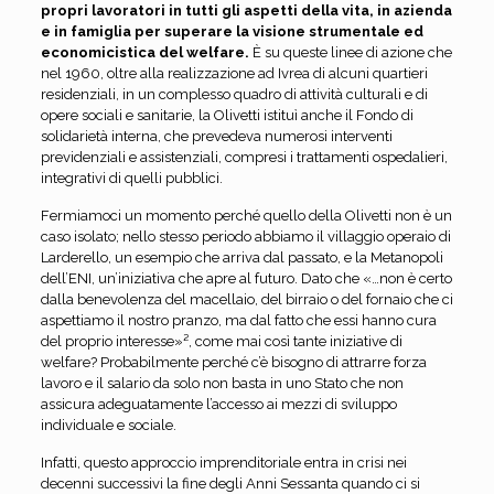
propri lavoratori in tutti gli aspetti della vita, in azienda
e in famiglia per superare la visione strumentale ed
economicistica del welfare.
È su queste linee di azione che
nel 1960, oltre alla realizzazione ad Ivrea di alcuni quartieri
residenziali, in un complesso quadro di attività culturali e di
opere sociali e sanitarie, la Olivetti istituì anche il Fondo di
solidarietà interna, che prevedeva numerosi interventi
previdenziali e assistenziali, compresi i trattamenti ospedalieri,
integrativi di quelli pubblici.
Fermiamoci un momento perché quello della Olivetti non è un
caso isolato; nello stesso periodo abbiamo il villaggio operaio di
Larderello, un esempio che arriva dal passato, e la Metanopoli
dell’ENI, un’iniziativa che apre al futuro. Dato che «…non è certo
dalla benevolenza del macellaio, del birraio o del fornaio che ci
aspettiamo il nostro pranzo, ma dal fatto che essi hanno cura
del proprio interesse»², come mai così tante iniziative di
welfare? Probabilmente perché c’è bisogno di attrarre forza
lavoro e il salario da solo non basta in uno Stato che non
assicura adeguatamente l’accesso ai mezzi di sviluppo
individuale e sociale.
Infatti, questo approccio imprenditoriale entra in crisi nei
decenni successivi la fine degli Anni Sessanta quando ci si