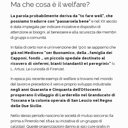
Ma che cosa è il welfare?
La parola probabilmente deriva da “to fare well”, che
possiamo tradurre con “passarsela bene”
e nel XX secolo
è stata impiegata per indicare iniziative e dispositivi di
attenzione ai bisogni, al benessere e alla sicurezza dei membri
di gruppi o comunità.
In Italia di certo non è un’invenzione del ‘900 se sappiamo che
già nel Medioevo “ser Buonamico, della …famiglia dei
Capponi, fondò … un piccolo spedale destinato al
ricovero di <infermi, bianti (viandanti) et peregrini>”
(v.
L. Artusi, Le curiosità di Firenze).
In epoca più recente esempi di welfare si trovano nel mondo
del lavoro e precedono il vero e proprio sviluppo industriale:
negli anni Quaranta e Cinquanta dell’Ottocento
prosperano il villaggio di Larderello nel Granducato di
Toscana e la colonia operaia di San Leucio nel Regno
delle Due Sicilie.
Nello stesso periodo nascono le società di mutuo soccorso (la
prima a Pinerolo nel 1844 su iniziativa di un gruppo di
calzolai). Queste organizzazioni danno ai soci cure gratis in