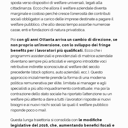
sposta verso dispositivi di welfare universali, legati alla
cittadinanza. Ecco che allora il welfare aziendale diventa
marginale e costoso perché cresce l’onerosità dei contributi
sociali obbligatori a carico delle imprese destinate a pagare il
welfare pubblico, che allo stesso tempo assorbe numerose
casse, enti e fondazioni di natura privatistica.
Poi
con gli anni Ottanta arriva un cambio di direzione, se
non proprio un’inversione, con lo sviluppo dei fringe
benefits per i lavoratori più qualificati.
Ecco che i
programmi assistenziali e previdenziali di matrice aziendale
diventano sempre più articolati e vengono introdotte voci
retributive indirette sconosciute al welfare del secolo
precedente (stock options, auto aziendali, ecc.). Questo
approccio inizialmente prende la forma di una moderna
politica remunerativa per élite, limitata ai manager e agli
specialisti a più alto inquadramento contrattuale; ma poi la
contrazione dello stato sociale ha riportato l’attenzione su un
welfare più attento a dare a tutti i lavoratori risposte ai nuovi
bisogni e ai nuovi rischi sociali (ai quali il welfare pubblico
risponde poco o mai).
Questa lunga traiettoria si consolida con
le modifiche
legislative del 2016, che, aumentando benefici fiscali e