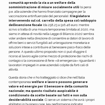
comunità aprendo la via a un welfare della
somministrazione di misure socialmente utili
(si pensi
p.e. alle aziende che hanno finanziato campagne per la
vaccinazione antinfluenzale del personale).
Il legislatore
intervenendo sul cd. carrello della spesa col raddoppio
dell’esenzione fiscale
(da 258,23 a 516,46 euro: mentre
scrivo si tratta di una misura temporanea limitata al 2020, ma
siamo in attesa di novità nella Legge di Bilancio 2021) sembra
voler andare nella direzione di consentire ai datori di lavoro di
offrire beni o servizi fungibili ad un’erogazione monetaria e
soluzioni intese a contribuire al benessere psico-fisico delle
persone. A questo ultimo proposito non ci può sfuggire il
ricorso al lavoro agile come mezzo di protezione dai rischi di
contagio o la concessione di ferie «di emergenza» riguardanti i
lavoratori impiegati in aree aziendali colpite da forti cali di
attività.
Questa storia che vi ho tratteggiato ci dice che nell’Italia
contemporanea
welfare e lavoro possono generare
valore ed energie per il benessere della comunità
nazionale; ma questo risultato auspicabile è
condizionato da scelte basate sui fatti e non sulla
desiderabilità sociale
. Ci serve un sistema che avrà i propri
abilitatori in business case, key performance indicator,