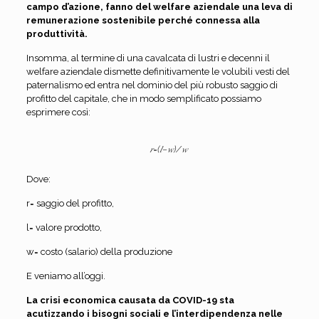
campo d’azione, fanno del welfare aziendale una leva di
remunerazione sostenibile perché connessa alla
produttività.
Insomma, al termine di una cavalcata di lustri e decenni il
welfare aziendale dismette definitivamente le volubili vesti del
paternalismo ed entra nel dominio del più robusto saggio di
profitto del capitale, che in modo semplificato possiamo
esprimere così:
𝑟=(𝑙−𝑤)/𝑤
Dove:
r= saggio del profitto,
l= valore prodotto,
w= costo (salario) della produzione
E veniamo all’oggi.
La crisi economica causata da COVID-19 sta
acutizzando i bisogni sociali e l’interdipendenza nelle