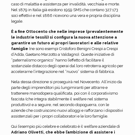
caso di malattia e assistenza per invalidità, vecchiaia e morte.
Nel 1879 in Italia già esistono 1959 SMS che contano 327.173
soci effettivi e nel 1886 ricevono una vera e propria disciplina
legale.
È a fine Ottocento che nelle imprese (prevalentemente
le industrie tessili) si configura la nuova attenzione a
garantire un futuro ai propri lavoratori e alle relative
famiglie
(ne sono esempi Cristoforo Benigni Crespi a Crespi
d’Adda, Gaetano Marzotto a Valdagno). Queste iniziative di
“paternalismo organico” hanno l’effetto di facilitare il
sostanziale distacco degli operai dal loro retroterra agricolo per
accelerarne l’integrazione nel “nuovo” sistema di fabbrica.
Nela stessa direzione si proseguirà nel Novecento. All’inizio da
parte degli imprenditori più lungimiranti per attrarre e
trattenere manodopera qualificata, poi con il corporativismo
fascista (che integra stabilmente il welfare nel sistema
produttivo) e a seguire, nel secondo dopoguerra, con le
aziende che costruiscono nuovi alloggi e rafforzano i dispositivi
assistenziali per i propri collaboratori e le loro famiglie.
Qui l’esempio più celebre e celebrato è il welfare aziendale di
Adriano Olivetti, che ebbe l’ambizione di assistere i