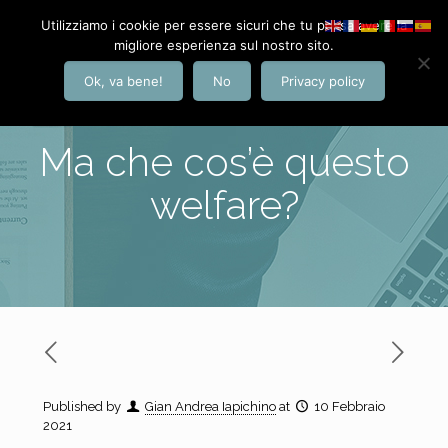
Utilizziamo i cookie per essere sicuri che tu possa avere la
migliore esperienza sul nostro sito.
Ok, va bene!
No
Privacy policy
Ma che cos’è questo
welfare?
Published by
Gian Andrea Iapichino
at
10 Febbraio
2021