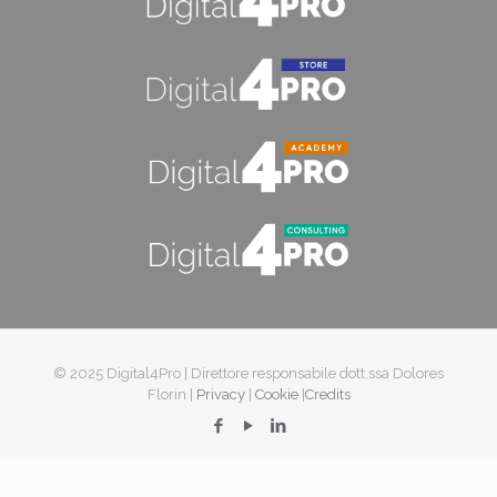
© 2025 Digital4Pro | Direttore responsabile dott.ssa Dolores
Florin |
Privacy
|
Cookie
|
Credits