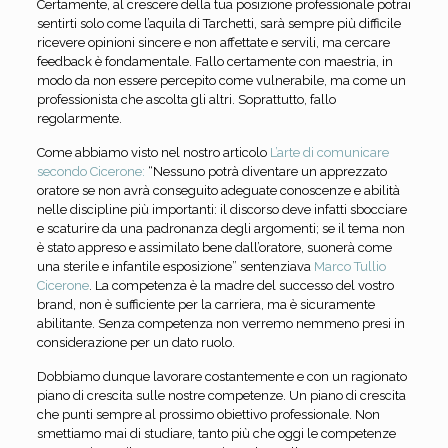
Certamente, al crescere della tua posizione professionale potrai
sentirti solo come l’aquila di Tarchetti, sarà sempre più difficile
ricevere opinioni sincere e non affettate e servili, ma cercare
feedback è fondamentale. Fallo certamente con maestria, in
modo da non essere percepito come vulnerabile, ma come un
professionista che ascolta gli altri. Soprattutto, fallo
regolarmente.
Come abbiamo visto nel nostro articolo
L’arte di comunicare
secondo Cicerone:
“Nessuno potrà diventare un apprezzato
oratore se non avrà conseguito adeguate conoscenze e abilità
nelle discipline più importanti: il discorso deve infatti sbocciare
e scaturire da una padronanza degli argomenti; se il tema non
è stato appreso e assimilato bene dall’oratore, suonerà come
una sterile e infantile esposizione” sentenziava
Marco Tullio
Cicerone
. La competenza è la madre del successo del vostro
brand, non è sufficiente per la carriera, ma è sicuramente
abilitante. Senza competenza non verremo nemmeno presi in
considerazione per un dato ruolo.
Dobbiamo dunque lavorare costantemente e con un ragionato
piano di crescita sulle nostre competenze. Un piano di crescita
che punti sempre al prossimo obiettivo professionale. Non
smettiamo mai di studiare, tanto più che oggi le competenze