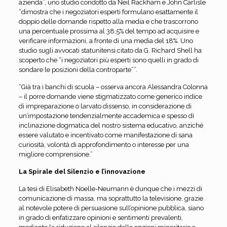
azienda”, uno studio condotto da Neil Rackham e John Carlisle
“dimostra che i negoziatori esperti formulano esattamente il
doppio delle domande rispetto alla media e che trascorrono
una percentuale prossima al 38,5% del tempo ad acquisire e
verificare informazioni, a fronte di una media del 18%. Uno
studio sugli avvocati statunitensi citato da G. Richard Shell ha
scoperto che “i negoziatori più esperti sono quelli in grado di
sondare le posizioni della controparte””.
“Già tra i banchi di scuola – osserva ancora Alessandra Colonna
– il porre domande viene stigmatizzato come generico indice
di impreparazione o larvato dissenso, in considerazione di
un’impostazione tendenzialmente accademica e spesso di
inclinazione dogmatica del nostro sistema educativo, anziché
essere valutato e incentivato come manifestazione di sana
curiosità, volontà di approfondimento o interesse per una
migliore comprensione.”
La Spirale del Silenzio e l’innovazione
La tesi di Elisabeth Noelle-Neumann è dunque che i mezzi di
comunicazione di massa, ma soprattutto la televisione, grazie
al notevole potere di persuasione sull’opinione pubblica, siano
in grado di enfatizzare opinioni e sentimenti prevalenti,