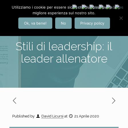
Utilizziamo i cookie per essere sicuri che tu possa avere la
migliore esperienza sul nostro sito.
Ok, va bene!
No
Privacy policy
Stili di leadership: il
leader allenatore
Published by
David Licursi
at
21 Aprile 2020