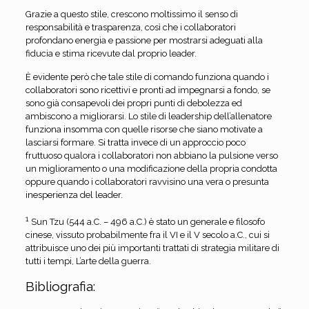
Grazie a questo stile, crescono moltissimo il senso di
responsabilità e trasparenza, così che i collaboratori
profondano energia e passione per mostrarsi adeguati alla
fiducia e stima ricevute dal proprio leader.
È evidente però che tale stile di comando funziona quando i
collaboratori sono ricettivi e pronti ad impegnarsi a fondo, se
sono già consapevoli dei propri punti di debolezza ed
ambiscono a migliorarsi. Lo stile di leadership dell’allenatore
funziona insomma con quelle risorse che siano motivate a
lasciarsi formare. Si tratta invece di un approccio poco
fruttuoso qualora i collaboratori non abbiano la pulsione verso
un miglioramento o una modificazione della propria condotta
oppure quando i collaboratori ravvisino una vera o presunta
inesperienza del leader.
1
Sun Tzu (544 a.C. – 496 a.C.) è stato un generale e filosofo
cinese, vissuto probabilmente fra il VI e il V secolo a.C., cui si
attribuisce uno dei più importanti trattati di strategia militare di
tutti i tempi, L’arte della guerra.
Bibliografia: