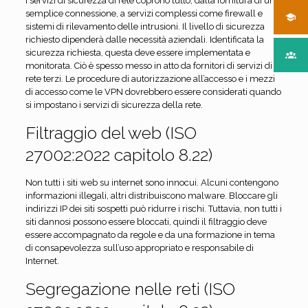
I servizi di sicurezza di rete coprono tutto, dalla fornitura di una
semplice connessione, a servizi complessi come firewall e
sistemi di rilevamento delle intrusioni. Il livello di sicurezza
richiesto dipenderà dalle necessità aziendali. Identificata la
sicurezza richiesta, questa deve essere implementata e
monitorata. Ciò è spesso messo in atto da fornitori di servizi di
rete terzi. Le procedure di autorizzazione all’accesso e i mezzi
di accesso come le VPN dovrebbero essere considerati quando
si impostano i servizi di sicurezza della rete.
Filtraggio del web (ISO
27002:2022 capitolo 8.22)
Non tutti i siti web su internet sono innocui. Alcuni contengono
informazioni illegali, altri distribuiscono malware. Bloccare gli
indirizzi IP dei siti sospetti può ridurre i rischi. Tuttavia, non tutti i
siti dannosi possono essere bloccati, quindi il filtraggio deve
essere accompagnato da regole e da una formazione in tema
di consapevolezza sull’uso appropriato e responsabile di
Internet.
Segregazione nelle reti (ISO