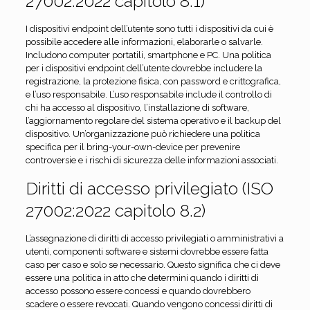
27002:2022 capitolo 8.1)
I dispositivi endpoint dell’utente sono tutti i dispositivi da cui è
possibile accedere alle informazioni, elaborarle o salvarle.
Includono computer portatili, smartphone e PC. Una politica
per i dispositivi endpoint dell’utente dovrebbe includere la
registrazione, la protezione fisica, con password e crittografica,
e l’uso responsabile. L’uso responsabile include il controllo di
chi ha accesso al dispositivo, l’installazione di software,
l’aggiornamento regolare del sistema operativo e il backup del
dispositivo. Un’organizzazione può richiedere una politica
specifica per il bring-your-own-device per prevenire
controversie e i rischi di sicurezza delle informazioni associati.
Diritti di accesso privilegiato (ISO
27002:2022 capitolo 8.2)
L’assegnazione di diritti di accesso privilegiati o amministrativi a
utenti, componenti software e sistemi dovrebbe essere fatta
caso per caso e solo se necessario. Questo significa che ci deve
essere una politica in atto che determini quando i diritti di
accesso possono essere concessi e quando dovrebbero
scadere o essere revocati. Quando vengono concessi diritti di