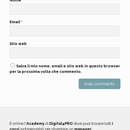
Nome
*
Email
*
Sito web
Salva il mio nome, email e sito web in questo browser
per la prossima volta che commento.
É online l'
Academy
di
Digital4PRO
dove puoi trovare tutti
i
corsi
indispensabili per diventare un
manager