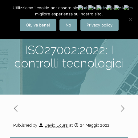
Utilizziamo i cookie per essere sicuri che tu possa avere la
migliore esperienza sul nostro sito.
Ok, va bene!
No
Privacy policy
ISO27002:2022: I
controlli tecnologici
Published by
David Licursi
at
24 Maggio 2022