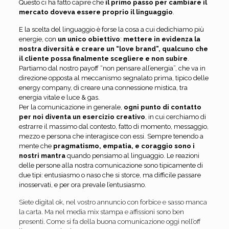
Questo ci ha fatto capire che
il primo passo per cambiare il
mercato doveva essere proprio il linguaggio
.
E la scelta del linguaggio è forse la cosa a cui dedichiamo più
energie, con
un unico obiettivo
:
mettere in evidenza la
nostra diversità e creare un “love brand”, qualcuno che
il cliente possa finalmente scegliere e non subire
.
Partiamo dal nostro payoff “non pensare all’energia”, che va in
direzione opposta al meccanismo segnalato prima, tipico delle
energy company, di creare una connessione mistica, tra
energia vitale e luce & gas.
Per la comunicazione in generale,
ogni punto di contatto
per noi diventa un esercizio creativo
, in cui cerchiamo di
estrarre il massimo dal contesto, fatto di momento, messaggio,
mezzo e persona che interagisce con essi. Sempre tenendo a
mente che
pragmatismo, empatia, e coraggio sono i
nostri mantra
quando pensiamo al linguaggio. Le reazioni
delle persone alla nostra comunicazione sono tipicamente di
due tipi: entusiasmo o naso che si storce, ma difficile passare
inosservati, e per ora prevale l’entusiasmo.
Siete digital ok, nel vostro annuncio con forbice e sasso manca
la carta. Ma nel media mix stampa e affissioni sono ben
presenti. Come si fa della buona comunicazione oggi nell’off