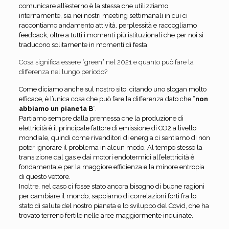
comunicare all’esterno è la stessa che utilizziamo
internamente, sia nei nostri meeting settimanali in cui ci
raccontiamo andamento attività, perplessità e raccogliamo
feedback, oltre a tutti i momenti più istituzionali che per noi si
traducono solitamente in momenti di festa.
Cosa significa essere “green” nel 2021 e quanto può fare la
differenza nel lungo periodo?
Come diciamo anche sul nostro sito, citando uno slogan molto
efficace, è l’unica cosa che può fare la differenza dato che “
non
abbiamo un pianeta B
”.
Partiamo sempre dalla premessa che la produzione di
elettricità è il principale fattore di emissione di CO2 a livello
mondiale, quindi come rivenditori di energia ci sentiamo di non
poter ignorare il problema in alcun modo. Al tempo stesso la
transizione dal gas e dai motori endotermici all’elettricità è
fondamentale per la maggiore efficienza e la minore entropia
di questo vettore.
Inoltre, nel caso ci fosse stato ancora bisogno di buone ragioni
per cambiare il mondo, sappiamo di correlazioni forti fra lo
stato di salute del nostro pianeta e lo sviluppo del Covid, che ha
trovato terreno fertile nelle aree maggiormente inquinate.