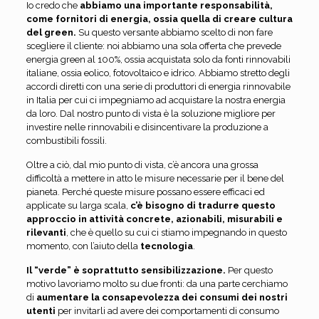
Io credo che
abbiamo una importante responsabilità,
come fornitori di energia, ossia quella di creare cultura
del green.
Su questo versante abbiamo scelto di non fare
scegliere il cliente: noi abbiamo una sola offerta che prevede
energia green al 100%, ossia acquistata solo da fonti rinnovabili
italiane, ossia eolico, fotovoltaico e idrico. Abbiamo stretto degli
accordi diretti con una serie di produttori di energia rinnovabile
in Italia per cui ci impegniamo ad acquistare la nostra energia
da loro. Dal nostro punto di vista è la soluzione migliore per
investire nelle rinnovabili e disincentivare la produzione a
combustibili fossili.
Oltre a ciò, dal mio punto di vista, c’è ancora una grossa
difficoltà a mettere in atto le misure necessarie per il bene del
pianeta. Perché queste misure possano essere efficaci ed
applicate su larga scala,
c’è bisogno di tradurre questo
approccio in attività concrete, azionabili, misurabili e
rilevanti
, che è quello su cui ci stiamo impegnando in questo
momento, con l’aiuto della
tecnologia
.
Il “verde” è soprattutto sensibilizzazione.
Per questo
motivo lavoriamo molto su due fronti: da una parte cerchiamo
di
aumentare la consapevolezza dei consumi dei nostri
utenti
per invitarli ad avere dei comportamenti di consumo