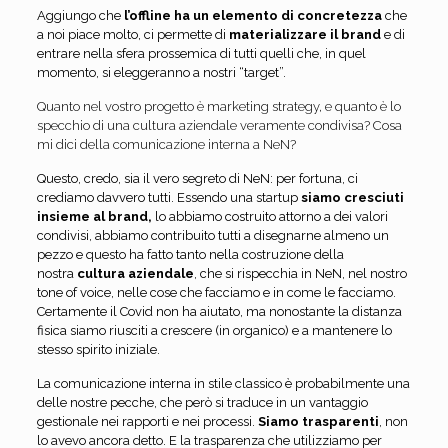
Aggiungo che
l’offline ha un elemento di concretezza
che
a noi piace molto, ci permette di
materializzare il brand
e di
entrare nella sfera prossemica di tutti quelli che, in quel
momento, si eleggeranno a nostri “target”.
Quanto nel vostro progetto è marketing strategy, e quanto è lo
specchio di una cultura aziendale veramente condivisa? Cosa
mi dici della comunicazione interna a NeN?
Questo, credo, sia il vero segreto di NeN: per fortuna, ci
crediamo davvero tutti. Essendo una startup
siamo cresciuti
insieme al brand,
lo abbiamo costruito attorno a dei valori
condivisi, abbiamo contribuito tutti a disegnarne almeno un
pezzo e questo ha fatto tanto nella costruzione della
nostra
cultura aziendale
, che si rispecchia in NeN, nel nostro
tone of voice, nelle cose che facciamo e in come le facciamo.
Certamente il Covid non ha aiutato, ma nonostante la distanza
fisica siamo riusciti a crescere (in organico) e a mantenere lo
stesso spirito iniziale.
La comunicazione interna in stile classico è probabilmente una
delle nostre pecche, che però si traduce in un vantaggio
gestionale nei rapporti e nei processi.
Siamo trasparenti
, non
lo avevo ancora detto. E la trasparenza che utilizziamo per