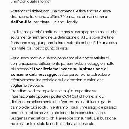
line? Con quale ritorno?
Potremmo iniziare con una domanda: esiste ancora questa
distinzione tra online e offline? Non siamo ormai nell’
era
dell’on-life
, per citare Luciano Floridi?
Lo diciamo perché molte delle nostre campagne su mezzi che
solitamente rientrano nella definizione di ATL (above the line),
fioriscono e raggiungono la loro maturità online. Ed è una cosa
normale, dal nostro punto di vista.
Per questo motivo, quando pensiamo alle nostre attività di
comunicazione, difficilmente partiamo dal messaggio, molto
più spesso
ci focalizziamo invece sulla situazione di
consumo del messaggio,
sulle persone che potrebbero
effettivamente incrociarlo e sulle emozioni e valori che
vogliamo veicolare.
Prendiamo ad esempio la nostra 4° di copertina su
Internazionale oppure i poster OOH (out of home) in cui
diciamo semplicemente che “vorremmo darti luce e gas in
cambio dei tuoi soldi”. In entrambi i casi il messaggio è passato
perché lo abbiamo veicolato tenendo in considerazione
l’esigenza mediatica di chi li avrebbe consumati. E il buzz che
ne è scaturito è stato la nostra cartina al tornasole.