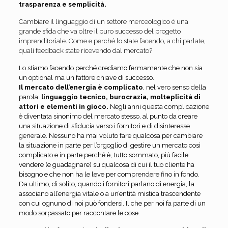
trasparenza e semplicità.
Cambiare il linguaggio di un settore merceologico è una
grande sfida che va oltre il puro successo del progetto
imprenditoriale. Come e perché lo state facendo, a chi parlate,
quali feedback state ricevendo dal mercato?
Lo stiamo facendo perché crediamo fermamente che non sia
un optional ma un fattore chiave di successo.
Il mercato dell’energia è complicato
, nel vero senso della
parola:
linguaggio tecnico, burocrazia, molteplicità di
attori e elementi in gioco.
Negli anni questa complicazione
è diventata sinonimo del mercato stesso, al punto da creare
una situazione di sfiducia verso i fornitori e di disinteresse
generale. Nessuno ha mai voluto fare qualcosa per cambiare
la situazione in parte per l’orgoglio di gestire un mercato così
complicato e in parte perché è, tutto sommato, più facile
vendere (e guadagnare) su qualcosa di cui il tuo cliente ha
bisogno e che non ha le leve per comprendere fino in fondo.
Da ultimo, di solito, quando i fornitori parlano di energia, la
associano all’energia vitale o a un’entità mistica trascendente
con cui ognuno di noi può fondersi. Il che per noi fa parte di un
modo sorpassato per raccontare le cose.