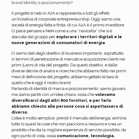
brand identity e posizionamento?
Il progetto è nato in A2A e rappresenta a tutti gli effetti
un’iniziativa di corporate entrepreneurship. Oggi siamo una
società di energia fatta e finita, di cui A2A è il primo investitore.
Ci piace pensare a NeN come a una “navicella” che si è
staccata dal gruppo per
esplorare i territori digitali e le
nuove generazioni di consumatori di energia
.
Ci siamo dati degli obiettivi di business importanti, soprattutto
in termini di penetrazione di mercato e acquisizione clienti nei
primi 5 anni di vita del progetto. Da questi obiettivi, e dalle
diverse decine di analisi e ricerche che abbiamo fatto nei primi
mesi di definizione del progetto, abbiamo gettato le basi di
quello che è oggi il nostro brand.
Parlando di identità di marca e posizionamento: siamo giovani,
ma siamo partiti con un’idea chiara, ossia che
volevamo
diversificarci dagli altri 800 fornitori, e per farlo
abbiamo chiesto alle persone cosa si aspettassero di
diverso.
L’idea è molto semplice: prendi il mercato dell’energia, elimina
tutte (o quasi) le cose che non piacciono a nessuno e crea un
prodotto che dia la migliore esperienza di servizio possibile, da
ogni punto di vista, ossia
comunicazione, tecnologia,