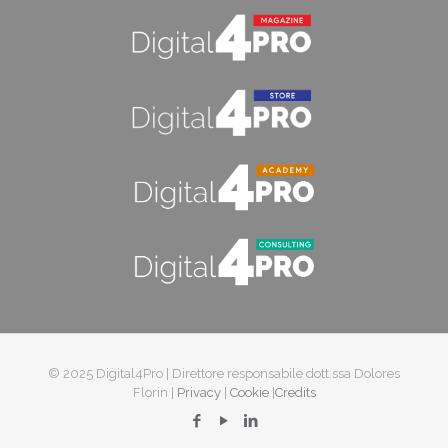
© 2025 Digital4Pro | Direttore responsabile dott.ssa Dolores
Florin |
Privacy
|
Cookie
|
Credits