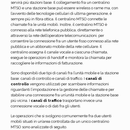
servirà più stazioni base. Il collegamento fra un centralino
MTSO e una stazione base può essere wireless o rame ma, con
l’avvento delle tecnologie cellulari di ultima generazione, è
sempre più in fibra ottica. Il centralino MTSO connette le
chiamate fra le unità mobili. Inoltre, il centralino MTSO è
connesso alla rete telefonica pubblica, direttamente o
attraverso la rete dell’operatore telecomunicazioni, per
consentire la connessione fra un utente fisso connesso alla rete
pubblica e un abbonato mobile della rete cellulare. Il
centralino assegna il canale vocale a ciascuna chiamata,
esegue le operazioni di handoff e monitora la chiamata per
raccogliere le informazioni di fatturazione.
Sono disponibili due tipi di canali fra l’unità mobile e la stazione
base: canali di controllo e canali di traffico. I
canali di
controllo
vengono utilizzati per scambiare informazioni
riguardanti l’impostazione e la gestione delle chiamate e per
stabilire una connessione fra un’unità mobile e la stazione base
più vicina. I
canali di traffico
trasportano invece una
connessione vocale o di dati fra gli utenti.
Le operazioni che si svolgono comunemente fra due utenti
mobili situati in un’area controllata da un unico centralino
MTSO sono analizzate di seguito.