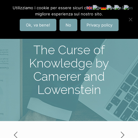
Utilizziamo i cookie per essere sicuri che tu possa avere la
migliore esperienza sul nostro sito.
Ok, va bene!
No
Privacy policy
The Curse of
Knowledge by
Camerer and
Lowenstein