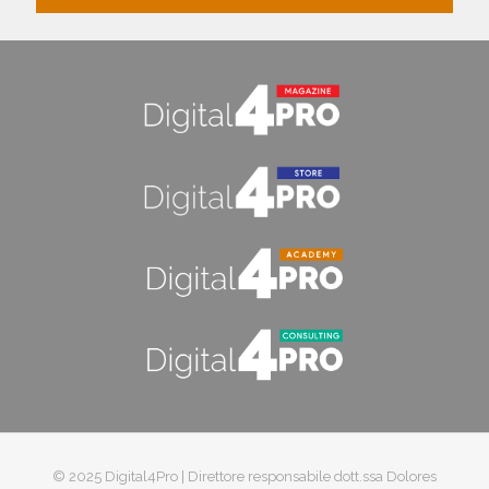
© 2025 Digital4Pro | Direttore responsabile dott.ssa Dolores