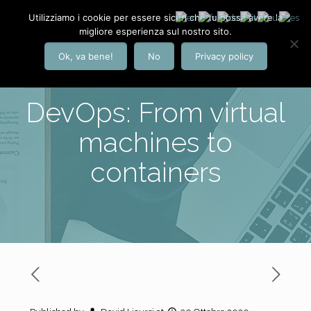
Utilizziamo i cookie per essere sicuri che tu possa avere la
migliore esperienza sul nostro sito.
Ok, va bene!
No
Privacy policy
DevOps: From virtual
machines to
containers