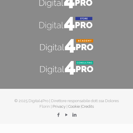
© 2025 Digital4Pro | Direttore responsabile dott.ssa Dolores
Florin |
Privacy
|
Cookie
|
Credits