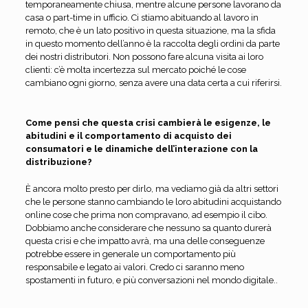
temporaneamente chiusa, mentre alcune persone lavorano da
casa o part-time in ufficio. Ci stiamo abituando al lavoro in
remoto, che è un lato positivo in questa situazione, ma la sfida
in questo momento dell’anno è la raccolta degli ordini da parte
dei nostri distributori. Non possono fare alcuna visita ai loro
clienti: c’è molta incertezza sul mercato poiché le cose
cambiano ogni giorno, senza avere una data certa a cui riferirsi.
Come pensi che questa crisi cambierà le esigenze, le
abitudini e il comportamento di acquisto dei
consumatori e le dinamiche dell’interazione con la
distribuzione?
È ancora molto presto per dirlo, ma vediamo già da altri settori
che le persone stanno cambiando le loro abitudini acquistando
online cose che prima non compravano, ad esempio il cibo.
Dobbiamo anche considerare che nessuno sa quanto durerà
questa crisi e che impatto avrà, ma una delle conseguenze
potrebbe essere in generale un comportamento più
responsabile e legato ai valori. Credo ci saranno meno
spostamenti in futuro, e più conversazioni nel mondo digitale..