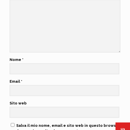
Nome
*
Email
*
Sito web
Salva il mio nome, email e sito web in questo browser