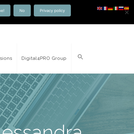
ne!
No
Privacy policy
isions
Digital4PRO Group
Alessandra