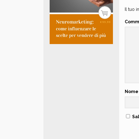
Il tuo 
Comm
Nom
Sa