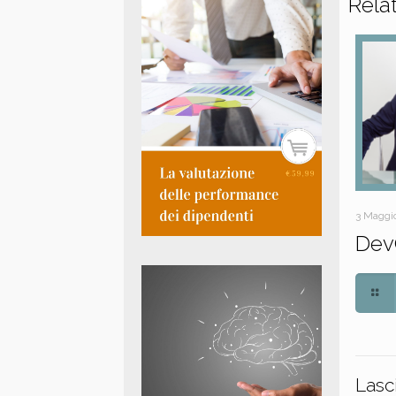
Rela
3 Maggi
Dev
Lasc