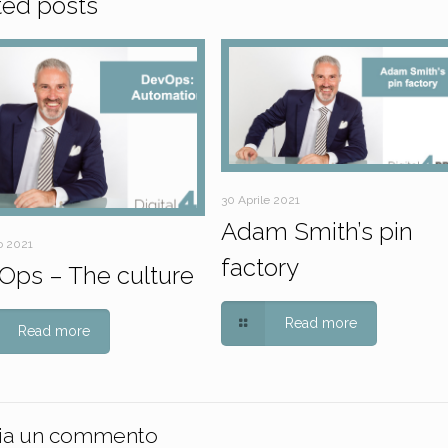
ted posts
30 Aprile 2021
Adam Smith’s pin
o 2021
factory
Ops – The culture
Read more
Read more
ia un commento