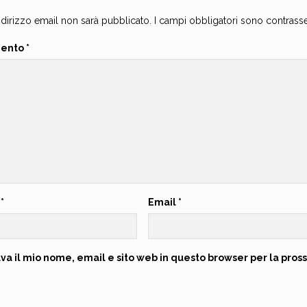
indirizzo email non sarà pubblicato.
I campi obbligatori sono contrass
ento
*
e
*
Email
*
lva il mio nome, email e sito web in questo browser per la pr