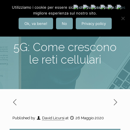
Utilizziamo i cookie per essere sicuri che tu possa avere la
migliore esperienza sul nostro sito.
Ok, va bene!
No
Privacy policy
5G: Come crescono
le reti cellulari
Published by
David Licursi
at
26 Maggio 2020