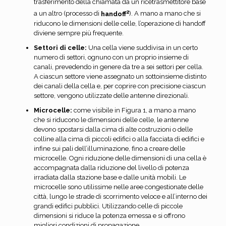
trasferimento della chiamata da un ricetrasmettitore base
2
a un altro (processo di
handoff
). A mano a mano che si
riducono le dimensioni delle celle, l’operazione di handoff
diviene sempre più frequente.
Settori di celle:
Una cella viene suddivisa in un certo
numero di settori, ognuno con un proprio insieme di
canali, prevedendo in genere da tre a sei settori per cella.
A ciascun settore viene assegnato un sottoinsieme distinto
dei canali della cella e, per coprire con precisione ciascun
settore, vengono utilizzate delle antenne direzionali.
Microcelle:
come visibile in Figura 1, a mano a mano
che si riducono le dimensioni delle celle, le antenne
devono spostarsi dalla cima di alte costruzioni o delle
colline alla cima di piccoli edifici o alla facciata di edifici e
infine sui pali dell’illuminazione, fino a creare delle
microcelle. Ogni riduzione delle dimensioni di una cella è
accompagnata dalla riduzione del livello di potenza
irradiata dalla stazione base e dalle unità mobili. Le
microcelle sono utilissime nelle aree congestionate delle
città, lungo le strade di scorrimento veloce e all’interno dei
grandi edifici pubblici. Utilizzando celle di piccole
dimensioni si riduce la potenza emessa e si offrono
migliori condizioni di propagazione.