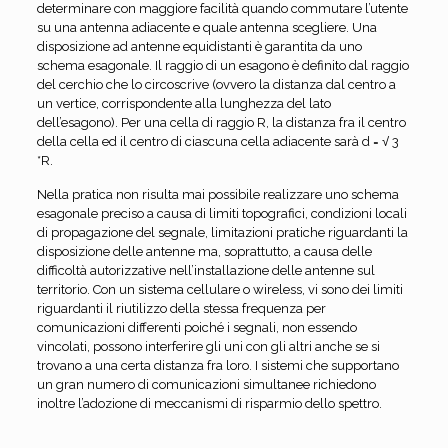
determinare con maggiore facilità quando commutare l’utente
su una antenna adiacente e quale antenna scegliere. Una
disposizione ad antenne equidistanti è garantita da uno
schema esagonale. Il raggio di un esagono è definito dal raggio
del cerchio che lo circoscrive (ovvero la distanza dal centro a
un vertice, corrispondente alla lunghezza del lato
dell’esagono). Per una cella di raggio R, la distanza fra il centro
della cella ed il centro di ciascuna cella adiacente sarà d = √ 3
*R.
Nella pratica non risulta mai possibile realizzare uno schema
esagonale preciso a causa di limiti topografici, condizioni locali
di propagazione del segnale, limitazioni pratiche riguardanti la
disposizione delle antenne ma, soprattutto, a causa delle
difficoltà autorizzative nell’installazione delle antenne sul
territorio. Con un sistema cellulare o wireless, vi sono dei limiti
riguardanti il riutilizzo della stessa frequenza per
comunicazioni differenti poiché i segnali, non essendo
vincolati, possono interferire gli uni con gli altri anche se si
trovano a una certa distanza fra loro. I sistemi che supportano
un gran numero di comunicazioni simultanee richiedono
inoltre l’adozione di meccanismi di risparmio dello spettro.