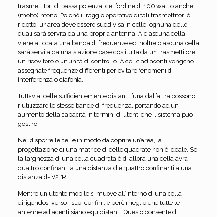
trasmettitori di bassa potenza, dell’ordine di 100 watt o anche
(molto) meno. Poiché il raggio operativo di tali trasmettitori è
ridotto, un’area deve essere suddivisa in celle, ognuna delle
quali sarà servita da una propria antenna. A ciascuna cella
viene allocata una banda di frequenze ed inoltre ciascuna cella
sarà servita da una stazione base costituita da un trasmettitore,
un ricevitore e un’unità di controllo. A celle adiacenti vengono
assegnate frequenze differenti per evitare fenomeni di
interferenza o diafonia.
Tuttavia, celle sufficientemente distanti l’una dall’altra possono
riutilizzare le stesse bande di frequenza, portando ad un
aumento della capacità in termini di utenti che il sistema può
gestire.
Nel disporre le celle in modo da coprire un’area, la
progettazione di una matrice di celle quadrate non è ideale. Se
la larghezza di una cella quadrata è d, allora una cella avrà
quattro confinanti a una distanza d e quattro confinanti a una
distanza d= √2 *R.
Mentre un utente mobile si muove all’interno di una cella
dirigendosi verso i suoi confini, è però meglio che tutte le
antenne adiacenti siano equidistanti. Questo consente di