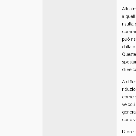
Attualm
a quell
risulta
commerc
può ris
dalla p
Queste 
sposta
di veic
A diffe
riduzio
come se
veicoli
general
condivi
L’adozi