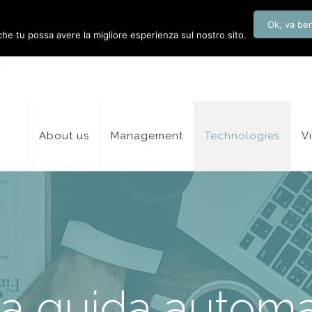
Ok, va be
 che tu possa avere la migliore esperienza sul nostro sito.
About us
Management
Technologies
V
 a guida automa