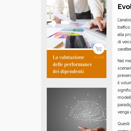
Evo
L’anali
traffic
alla pr
di veic
caratte
Nel med
scenari
presenz
il volu
signifi
modello
paradi
venga g
Questi 