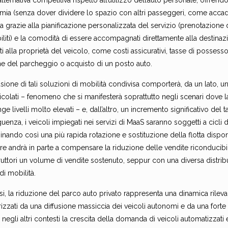
ternativa competitiva rispetto all’utilizzo dell’auto personale, offrendo 
ia (senza dover dividere lo spazio con altri passeggeri, come accade 
sa grazie alla pianificazione personalizzata del servizio (prenotazione
iliti) e la comodità di essere accompagnati direttamente alla destinazio
ti alla proprietà del veicolo, come costi assicurativi, tasse di possess
ne del parcheggio o acquisto di un posto auto.
usione di tali soluzioni di mobilità condivisa comporterà, da un lato, 
colati – fenomeno che si manifesterà soprattutto negli scenari dove 
ge livelli molto elevati – e, dall’altro, un incremento significativo del t
enza, i veicoli impiegati nei servizi di MaaS saranno soggetti a cicli 
nando così una più rapida rotazione e sostituzione della flotta dispo
re andrà in parte a compensare la riduzione delle vendite riconducibil
ruttori un volume di vendite sostenuto, seppur con una diversa distribu
 di mobilità.
esi, la riduzione del parco auto privato rappresenta una dinamica rile
rizzati da una diffusione massiccia dei veicoli autonomi e da una fort
negli altri contesti la crescita della domanda di veicoli automatizzat