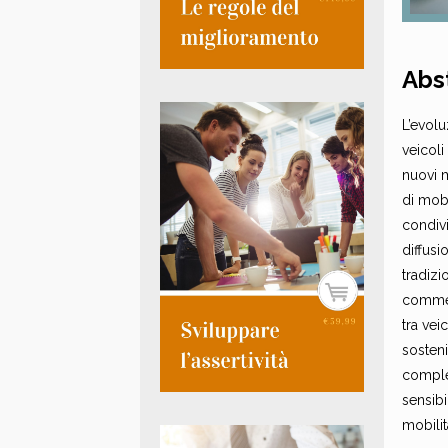
Abs
L’evolu
veicoli
nuovi m
di mobi
condivi
diffusi
tradiz
commerc
tra vei
sosteni
complet
sensibi
mobilit