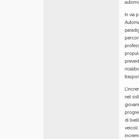
automob
In via 
Automa
paradig
percors
profess
propuls
preved
ricalib
traspor
L’incre
nel sis
giovani
progres
di live
veicoli
increm