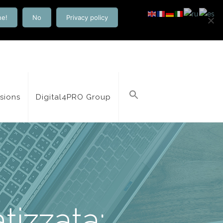
ne!
No
Privacy policy
isions
Digital4PRO Group
tizzata: