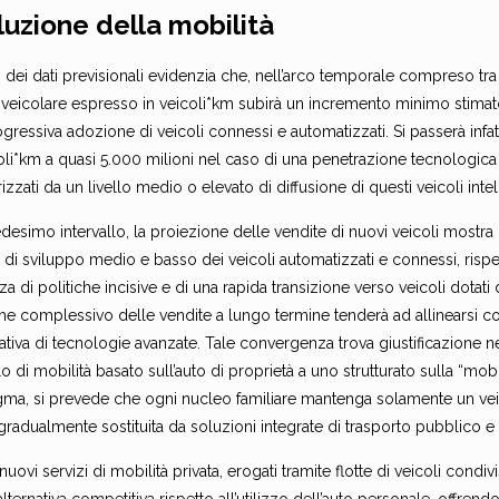
luzione della mobilità
si dei dati previsionali evidenzia che, nell’arco temporale compreso tr
o veicolare espresso in veicoli*km subirà un incremento minimo stimato
ogressiva adozione di veicoli connessi e automatizzati. Si passerà infatt
oli*km a quasi 5.000 milioni nel caso di una penetrazione tecnologica 
rizzati da un livello medio o elevato di diffusione di questi veicoli intell
esimo intervallo, la proiezione delle vendite di nuovi veicoli mostra
 di sviluppo medio e basso dei veicoli automatizzati e connessi, rispett
a di politiche incisive e di una rapida transizione verso veicoli dotati
me complessivo delle vendite a lungo termine tenderà ad allinearsi co
cativa di tecnologie avanzate. Tale convergenza trova giustificazione 
 di mobilità basato sull’auto di proprietà a uno strutturato sulla “mobi
gma, si prevede che ogni nucleo familiare mantenga solamente un ve
radualmente sostituita da soluzioni integrate di trasporto pubblico e 
nuovi servizi di mobilità privata, erogati tramite flotte di veicoli cond