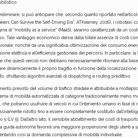
ilistico.
preliminare, si può anticipare che, secondo quanto riportato nell’arti
kers Can Survive the Self-Driving Era”, ATKearney, 2016), i robotaxi
ma di “mobility as a service” (MaaS), saranno caratterizzati da un cost
o. Tale vantaggio economico deriva dalla totale assenza di costi conn
ionale, nonché da una significativa ottimizzazione del consumo energe
ione elettrica e all’efficienza gestionale dei percorsi. In particolare, 
e che questi veicoli non debbano necessariamente ritornare alla base
rare dinamicamente il proprio tragitto in funzione della localizzazione 
to, sfruttando algoritmi avanzati di dispatching e routing predittivo.
mento previsto del volume di traffico stradale è attribuibile a molteplici
tema di mobilità automatizzata di categorie tradizionalmente meno mo
, che potranno usufruire di veicoli in cui l’intervento umano in fase di
sivamente ridotto fino a essere completamente sostituito dall’intellig
llo 5 (LV 5). Dall’altro lato, il sensibile abbattimento dei costi di trasp
 a guida autonoma favorirà una maggiore propensione degli utenti a sp
entando così la domanda complessiva di mobilità individuale.