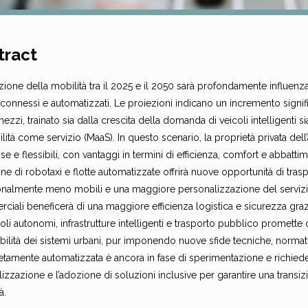
tract
zione della mobilità tra il 2025 e il 2050 sarà profondamente influenza
 connessi e automatizzati. Le proiezioni indicano un incremento signific
ezzi, trainato sia dalla crescita della domanda di veicoli intelligenti 
lità come servizio (MaaS). In questo scenario, la proprietà privata dell’
se e flessibili, con vantaggi in termini di efficienza, comfort e abbatti
one di robotaxi e flotte automatizzate offrirà nuove opportunità di trasp
ionalmente meno mobili e una maggiore personalizzazione del servizio
iali beneficerà di una maggiore efficienza logistica e sicurezza graz
coli autonomi, infrastrutture intelligenti e trasporto pubblico promette 
bilità dei sistemi urbani, pur imponendo nuove sfide tecniche, normati
amente automatizzata è ancora in fase di sperimentazione e richiede un
lizzazione e l’adozione di soluzioni inclusive per garantire una transizi
à.