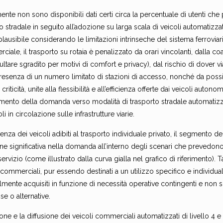
ente non sono disponibili dati certi circa la percentuale di utenti che
o stradale in seguito all’adozione su larga scala di veicoli automatizzati 
 plausibile considerando le limitazioni intrinseche del sistema ferrovi
iale, il trasporto su rotaia è penalizzato da orari vincolanti, dalla c
ultare sgradito per motivi di comfort e privacy), dal rischio di dover v
resenza di un numero limitato di stazioni di accesso, nonché da possibil
criticità, unite alla flessibilità e all’efficienza offerte dai veicoli auton
mento della domanda verso modalità di trasporto stradale automati
oli in circolazione sulle infrastrutture viarie.
renza dei veicoli adibiti al trasporto individuale privato, il segmento 
ne significativa nella domanda all’interno degli scenari che prevedon
rvizio (come illustrato dalla curva gialla nel grafico di riferimento). Tal
 commerciali, pur essendo destinati a un utilizzo specifico e individ
mente acquisiti in funzione di necessità operative contingenti e non s
se o alternative.
one e la diffusione dei veicoli commerciali automatizzati di livello 4 e 