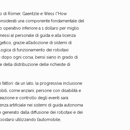
colo di Römer, Gaentzle e Wess (“How
, considerati una componente fondamentale del
o operativo inferiore a 1 dollaro per miglio
essi al personale di guida e alla licenza
tico, grazie all’adozione di sistemi di
la logica di funzionamento dei robotaxi
 dopo ogni corsa, bensì siano in grado di
e della distribuzione delle richieste di
 fattori: da un lato, la progressiva inclusione
bili, come anziani, persone con disabilità e
 reazione e controllo degli eventi sarà
enza artificiale nei sistemi di guida autonoma
orto generato dalla diffusione dei robotaxi e dei
ostarsi utilizzando l’automobile,