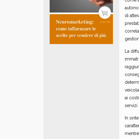
come al
autonom
di atte
prestab
correla
gestio
La diff
immatri
raggiun
consegu
determi
veicola
ai cost
servizi
In sint
caratte
mentre 