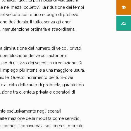
vantaggi quali la possibilità di viaggiare in
nei mezzi collettivi), la riduzione dei tempi
 del veicolo con orario e luogo di prelievo
ne desiderata. Il tutto, senza gli oneri
o, manutenzione ordinaria e straordinaria,
una diminuzione del numero di veicoli privati
la penetrazione dei veicoli autonomi
asso di utilizzo dei veicoli in circolazione. Di
di impiego più intensi e a una maggiore usura,
nibile. Questo incremento del turn-over
e al calo delle auto di proprietà, garantendo
zione tra clientela privata e operatori di
vante esclusivamente negli scenari
e affermazione della mobilità come servizio,
i e connessi continuerà a sostenere il mercato