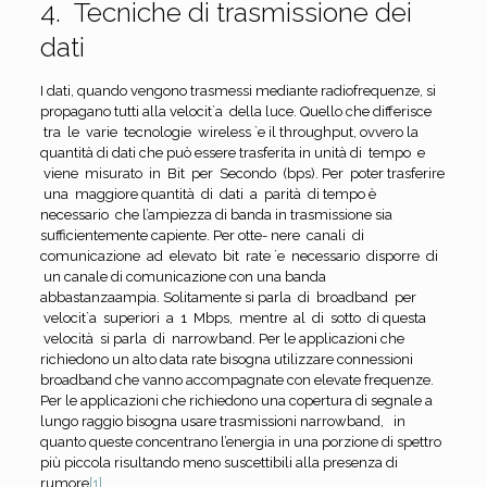
4. Tecniche di trasmissione dei
dati
I dati, quando vengono trasmessi mediante radiofrequenze, si
propagano tutti alla velocit`a della luce. Quello che differisce
tra le varie tecnologie wireless `e il throughput, ovvero la
quantità di dati che può essere trasferita in unità di tempo e
viene misurato in Bit per Secondo (bps). Per poter trasferire
una maggiore quantità di dati a parità di tempo è
necessario che l’ampiezza di banda in trasmissione sia
sufficientemente capiente. Per otte- nere canali di
comunicazione ad elevato bit rate `e necessario disporre di
un canale di comunicazione con una banda
abbastanzaampia. Solitamente si parla di broadband per
velocit`a superiori a 1 Mbps, mentre al di sotto di questa
velocità si parla di narrowband. Per le applicazioni che
richiedono un alto data rate bisogna utilizzare connessioni
broadband che vanno accompagnate con elevate frequenze.
Per le applicazioni che richiedono una copertura di segnale a
lungo raggio bisogna usare trasmissioni narrowband, in
quanto queste concentrano l’energia in una porzione di spettro
più piccola risultando meno suscettibili alla presenza di
rumore
[1]
.