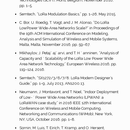
Technologies (SCVT), Mons, Belgium, November 2016,
pp. 1–5.
Semtech, “LoRa Modulation Basics,” pp. 1–26, May 2015.
C. Bor, U. Roedig, T. Voigt, and J. M. Alonso, “Do LoRa
LowPower Wide-Area Networks Scale?” in Proceedings of
the 19th ACM International Conference on Modeling,
Analysis and Simulation of Wireless and Mobile Systems,
Malta, Malta, November 2016, pp. 59–67.
Mikhaylov, J. Petaj¨ aj¨ arvi, and T. H ¨ anninen, “Analysis of
Capacity and ¨ Scalability of the LoRa Low Power Wide
Area Network Technology,” European Wireless 2016, pp.
119–124, 2016.
Semtech, “SX1272/3/6/7/8: LoRa Modem Designer’s
Guide,” pp. 1–9, July 2013, AN1200.13.
Neumann, J. Montavont, and T. Noel, “Indoor Deployment
of Low- ¨ Power Wide Area Networks (LPWAN): a
LoRaWAN case study,” in 2016 IEEE 12th International
Conference on Wireless and Mobile Computing,
Networking and Communications (WiMob), New York,
NY, USA, October 2016, pp. 1–8.
Sornin, M. Luis, T. Eirich, T. Kramp, and O. Hersent,