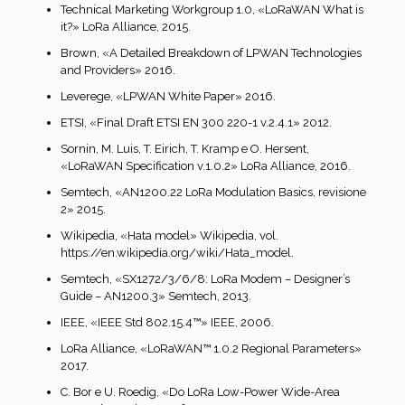
Technical Marketing Workgroup 1.0, «LoRaWAN What is
it?» LoRa Alliance, 2015.
Brown, «A Detailed Breakdown of LPWAN Technologies
and Providers» 2016.
Leverege, «LPWAN White Paper» 2016.
ETSI, «Final Draft ETSI EN 300 220-1 v.2.4.1» 2012.
Sornin, M. Luis, T. Eirich, T. Kramp e O. Hersent,
«LoRaWAN Specification v.1.0.2» LoRa Alliance, 2016.
Semtech, «AN1200.22 LoRa Modulation Basics, revisione
2» 2015.
Wikipedia, «Hata model» Wikipedia, vol.
https://en.wikipedia.org/wiki/Hata_model.
Semtech, «SX1272/3/6/8: LoRa Modem – Designer’s
Guide – AN1200.3» Semtech, 2013.
IEEE, «IEEE Std 802.15.4™» IEEE, 2006.
LoRa Alliance, «LoRaWAN™ 1.0.2 Regional Parameters»
2017.
C. Bor e U. Roedig, «Do LoRa Low-Power Wide-Area