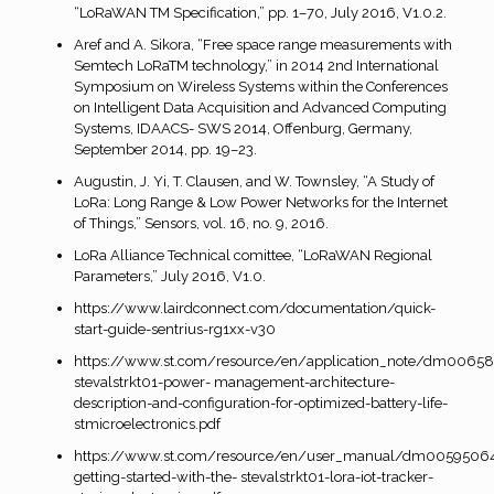
“LoRaWAN TM Specification,” pp. 1–70, July 2016, V1.0.2.
Aref and A. Sikora, “Free space range measurements with
Semtech LoRaTM technology,” in 2014 2nd International
Symposium on Wireless Systems within the Conferences
on Intelligent Data Acquisition and Advanced Computing
Systems, IDAACS- SWS 2014, Offenburg, Germany,
September 2014, pp. 19–23.
Augustin, J. Yi, T. Clausen, and W. Townsley, “A Study of
LoRa: Long Range & Low Power Networks for the Internet
of Things,” Sensors, vol. 16, no. 9, 2016.
LoRa Alliance Technical comittee, “LoRaWAN Regional
Parameters,” July 2016, V1.0.
https://www.lairdconnect.com/documentation/quick-
start-guide-sentrius-rg1xx-v30
https://www.st.com/resource/en/application_note/dm00658
stevalstrkt01-power- management-architecture-
description-and-configuration-for-optimized-battery-life-
stmicroelectronics.pdf
https://www.st.com/resource/en/user_manual/dm0059506
getting-started-with-the- stevalstrkt01-lora-iot-tracker-