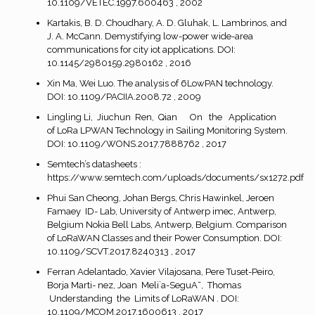
10.1109/VETEC.1997.600463 , 2002
Kartakis, B. D. Choudhary, A. D. Gluhak, L. Lambrinos, and
J. A. McCann. Demystifying low-power wide-area
communications for city iot applications. DOI:
10.1145/2980159.2980162 , 2016
Xin Ma, Wei Luo. The analysis of 6LowPAN technology.
DOI: 10.1109/PACIIA.2008.72 , 2009
Lingling Li, Jiuchun Ren, Qian On the Application
of LoRa LPWAN Technology in Sailing Monitoring System.
DOI: 10.1109/WONS.2017.7888762 , 2017
Semtech’s datasheets :
https://www.semtech.com/uploads/documents/sx1272.pdf
Phui San Cheong, Johan Bergs, Chris Hawinkel, Jeroen
Famaey ID- Lab, University of Antwerp imec, Antwerp,
Belgium Nokia Bell Labs, Antwerp, Belgium. Comparison
of LoRaWAN Classes and their Power Consumption. DOI:
10.1109/SCVT.2017.8240313 , 2017
Ferran Adelantado, Xavier Vilajosana, Pere Tuset-Peiro,
Borja Marti- nez, Joan Meli`a-SeguA˜, Thomas
Understanding the Limits of LoRaWAN . DOI:
10.1109/MCOM.2017.1600613 , 2017