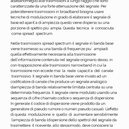
adattanomeglio alle trasmissioni a lungo raggio che sono
caratterizzate da una forte attenuazione del segnale. Per
poterottenere trasmissioni in broadband bisogna usare
tecniche di modulazione in grado di elaborare il segnale di
base ed aparit`a di ampiezza questo viene disperso su una
porzione di spettro piu` ampia. Questa tecnica `e conosciuta
come spread spectrum.
Nelle trasmissioni spread spectrum il segnale in banda base
viene trasmesso su una banda di frequenze piu` ampiadi
quella effettivamente necessaria alla trasmissione
dell’informazione contenuta nel segnale originario stesso, in
con-trapposizione alle trasmissioni narrowband in cui la
trasmissione non eccede mai la reale capacit`a del canale
trasmissivo. Il segnale in banda base viene inviato ad un
codificatore di canale che produce un segnale analogico
diampiezza di banda relativamente limitata centrata su una
determinata frequenza. Il segnale viene modulato usando una
sequenza di cifre chiamato codice o sequenza di dispersione.
In generale il codice di dispersione viene prodotto da un
generatore di pseudo rumore o numeri pseudo casuali. L’effetto
di questa modulazione `e quello di aumentare sensibilmente
l’ampiezza di banda (dispersione dello spettro) del segnale da
trasmettere. Il ricevente, allo stessomodo, deve conoscere la