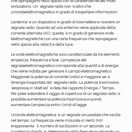
che sipropagano nello spazio con le caratteristiche del moto
ondulatorio. Un segnale radio non `e altro che
un’ondaelettromagnetica in grado di trasportare informazioni.
L’antenna `e un dispositivo in grado di trasmettere e ricevere un
segnale radio. Quando ad una antenna viene applicata della
corrente alternata (AC), questa `e in grado di generare onde
elettromagnetiche con una certa frequenza che sipropagano
nello spazio alla velocit`a della luce.
Le onde elettromagnetiche sono caratterizzate da tre elementi:
ampiezza, frequenza e fase. L’ampiezza del
segnaleelettromagnetico corrisponde alla quantit`a di energia
che viene indotta per generare il campo elettromagnetico.
Maggioreè la potenza di corrente (volts) e maggiore sar`a
l’energia trasportata dal segnale radio. La potenza trasmissiva
`eespressa in Watt ed `e data dal rapporto Energia / Tempo.
Per poter estendere il raggio di copertura di un segnale radio `e
possibile aumentare la potenza trasmissiva e quindi
aumentare l’ampiezza entro i limiti di legge.
Un’onda elettromagnetica `e un segnale sinusoidale che oscilla
nel tempo. La frequenza viene misurata in Hertz (Hz)
erappresenta il numero di oscillazioni in un secondo. La
lunghezza d’onda `e determinata dalla frequenza secondo un