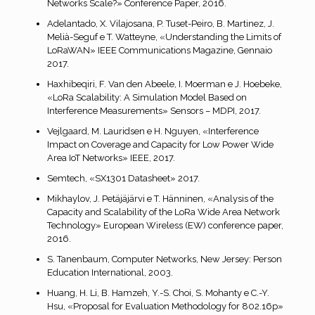
Networks Scale?» Conference Paper, 2016.
Adelantado, X. Vilajosana, P. Tuset-Peiro, B. Martinez, J.
Melià-Seguf e T. Watteyne, «Understanding the Limits of
LoRaWAN» IEEE Communications Magazine, Gennaio
2017.
Haxhibeqiri, F. Van den Abeele, I. Moerman e J. Hoebeke,
«LoRa Scalability: A Simulation Model Based on
Interference Measurements» Sensors – MDPI, 2017.
Vejlgaard, M. Lauridsen e H. Nguyen, «Interference
Impact on Coverage and Capacity for Low Power Wide
Area IoT Networks» IEEE, 2017.
Semtech, «SX1301 Datasheet» 2017.
Mikhaylov, J. Petäjäjärvi e T. Hänninen, «Analysis of the
Capacity and Scalability of the LoRa Wide Area Network
Technology» European Wireless (EW) conference paper,
2016.
S. Tanenbaum, Computer Networks, New Jersey: Person
Education International, 2003.
Huang, H. Li, B. Hamzeh, Y.-S. Choi, S. Mohanty e C.-Y.
Hsu, «Proposal for Evaluation Methodology for 802.16p»