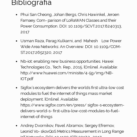
Bibliografia
Phui San Cheong, Johan Bergs, Chris Hawinkel, Jeroen
Famaey. Com- parison of LoRaWAN Classes and their
Power Consumption. DOI: 10.1109/SCVT.2017.8240313,
2017
Usman Raza, Parag Kulkarni, and Mahesh Low Power
Wide Area Networks: An Overview. DOI: 10.1109/COM-
ST.2017.2652320, 2017
Nb-iot: enabling new business opportunities. Hawei
Technologies Co., Tech. Rep., 2015. [Online]. Available:
http://www.huawei.com/minisite/4-5g/img/NB-
IOT.pdf
Sigfox’s ecosystem delivers the worlds first ultra-low cost
modules to fuel the internet of things mass market
deployment. [Online]. Available:
https://www.sigfox.com/en/press/ sigfox-s-ecosystem-
delivers-world-s- first-ultra-low-cost-modules-to-fuel-
internet-of-things
Andrey Dvornikov, Pavel Abramov, Sergey Efremov,
Leonid Vo- skovQoS Metrics Measurement in Long Range