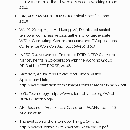
IEEE 802.16 Broadband Wireless Access Working Group,
2011.
IBM, «LoRaWAN in C (LMiC) Technical Specification»
2015.
Wu, X., Xiong, Y., Li, M., Huang, W., Distributed spatial-
temporal compressive data gathering for large-scale
WSNs, Computing, Communications and IT Applications
Conference (ComComAp), pp. 105-110, 2013.
INFSO D.4 Networked Enterprise RFID INFSO G.2 Micro
Nanosystems in Co-operation with the Working Group
RFID of the ETP EPOSS, 2008.
Semtech, AN1200.22 LoRa™ Modulation Basics,
Application Note,
http://www.semtech.com/images/datasheet/an1200.22.pdf
LoRa Technology, https://www.lora-alliance.org/What-
IsLoRa/Technology
ABI Research, “Best Fit Use Cases for LPWANs,” pp. 1–16,
August 2016.
The Evolution of the Internet of Things, On-line
http://www.ti.com/lit/ml/swrb028/swrb028.pdf.