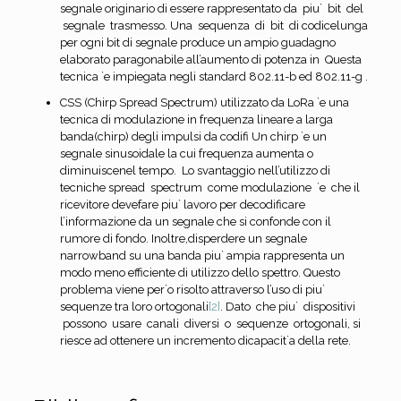
segnale originario di essere rappresentato da piu` bit del
segnale trasmesso. Una sequenza di bit di codicelunga
per ogni bit di segnale produce un ampio guadagno
elaborato paragonabile all’aumento di potenza in Questa
tecnica `e impiegata negli standard 802.11-b ed 802.11-g .
CSS (Chirp Spread Spectrum) utilizzato da LoRa `e una
tecnica di modulazione in frequenza lineare a larga
banda(chirp) degli impulsi da codifi Un chirp `e un
segnale sinusoidale la cui frequenza aumenta o
diminuiscenel tempo. Lo svantaggio nell’utilizzo di
tecniche spread spectrum come modulazione `e che il
ricevitore devefare piu` lavoro per decodificare
l’informazione da un segnale che si confonde con il
rumore di fondo. Inoltre,disperdere un segnale
narrowband su una banda piu` ampia rappresenta un
modo meno efficiente di utilizzo dello spettro. Questo
problema viene per`o risolto attraverso l’uso di piu`
sequenze tra loro ortogonali
[2]
. Dato che piu` dispositivi
possono usare canali diversi o sequenze ortogonali, si
riesce ad ottenere un incremento dicapacit`a della rete.