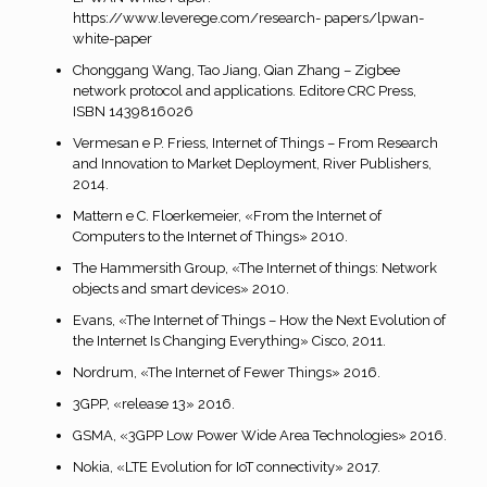
https://www.leverege.com/research- papers/lpwan-
white-paper
Chonggang Wang, Tao Jiang, Qian Zhang – Zigbee
network protocol and applications. Editore CRC Press,
ISBN 1439816026
Vermesan e P. Friess, Internet of Things – From Research
and Innovation to Market Deployment, River Publishers,
2014.
Mattern e C. Floerkemeier, «From the Internet of
Computers to the Internet of Things» 2010.
The Hammersith Group, «The Internet of things: Network
objects and smart devices» 2010.
Evans, «The Internet of Things – How the Next Evolution of
the Internet Is Changing Everything» Cisco, 2011.
Nordrum, «The Internet of Fewer Things» 2016.
3GPP, «release 13» 2016.
GSMA, «3GPP Low Power Wide Area Technologies» 2016.
Nokia, «LTE Evolution for IoT connectivity» 2017.