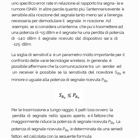
uno specifico error rate in relazione al rapporto tra segna- le e
rumore (SNR). In altre parole quanto piu` l’antennaricevente `e
sensibile alla ricezione del segnale tanto meno sar`a l’energia
necessaria per demodulare il segnale in ricezione. Ad
esempio, se si considera un’antenna che pu`o trasmettere ad
una potenza di +15 dBm e il segnale ha una perdita di potenza
di -140 dBm il segnale ricevuto dal dispositivo sar`a di
-125 dBm.
La soglia di sensitivit`a è un parametro molto importante per il
confronto delle varie tecnologie wireless. In generale, è
possibile affermare che la comunicazione tra un sender ed
un receiver `è possibile se la sensitività del ricevitore
S
`e
Rx
minore o uguale alla potenza di segnale ricevuta
P
:
Rx
Per le trasmissione a lungo raggio, il path loss ovvero la
perdita di segnale nello spazio aperto, e il fattore che
maggiormente riduce la potenza di segnale ricevuta
P
. La
Rx
potenza di segnale ricevuta
P
`e determinata da una seriedi
Rx
fattori, ed calcolata con la seguente formula: