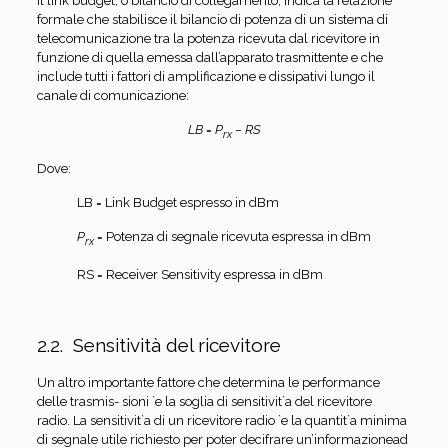
Il link budget, o bilancio di collegamento, indica la relazione
formale che stabilisce il bilancio di potenza di un sistema di
telecomunicazione tra la potenza ricevuta dal ricevitore in
funzione di quella emessa dall’apparato trasmittente e che
include tutti i fattori di amplificazione e dissipativi lungo il
canale di comunicazione:
LB
=
P
−
RS
rx
Dove:
LB = Link Budget espresso in dBm
P
= Potenza di segnale ricevuta espressa in dBm
rx
RS = Receiver Sensitivity espressa in dBm
2.2. Sensitività del ricevitore
Un altro importante fattore che determina le performance
delle trasmis- sioni `e la soglia di sensitivit`a del ricevitore
radio. La sensitivit`a di un ricevitore radio `e la quantit`a minima
di segnale utile richiesto per poter decifrare un’informazionead