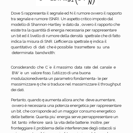
Dove S rappresenta il segnale ed N il rumore ovvero il rapporto
tra segnale e rumore (SNR). Un aspetto critico imposto dal
modello di Shannon-Hartley `e dato da , ovvero il rapporto che
esiste tra la quantità di energia necessaria per rappresentare
un bit ed il livello di rumore della densità spettrale che di fatto
indica la misura di SNR. L’efficienza spettrale
η
indica il
quantitativo di dati che è possibile trasmettere su una
determinata bandwidth:
Considerando che C `e il massimo data rate del canale e
BW `e un valore fisso, l’utilizzo di una buona
modulazionediventa un parametro fondamenta- le per
massimizzare
η
che si traduce nel massimizzare il throughput
dei dati.
Pertanto, quando
η
aumenta allora anche
deve aumentare,
ovvero è necessaria una potenza energetica per rappresentare
un bit, che corrisponde ad un maggior consumo energetico
delle batterie. Quanta piu` energia serve perrappresentare un
bit tanto inferiore sarà la vita delle batterie. Inoltre, per
fronteggiare il problema delle interferenzee degli ostacoli si