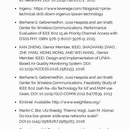
IoT Networks. DOI: 10.1109/CBI.2017.2 , 2017
Ingenu : https://www.leverege.com/blogpost/rpma-
technical-drill-down-ingenus-lpwan-technology
Berhane G. Gebremedhin, Jussi Haapola and Jari Iinatti
Center for Wireless Communications. Performance
Evaluation of IEEE 802.15.4k Priority Channel Access with
DSSS PHY. ISBN: 978-3-8007-3976-9, 2015
KAN ZHENG, (Senior Member, IEEE), SHAOHANG ZHAO ,
ZHE YANG, XIONG XIONG, AND WEI XIANG , (Senior
Member, IEEE). Design and Implementation of LPWA-
Based Air Quality Monitoring System. DOI:
10.1109/ACCESS.2016.2582153, 2016
Berhane G. Gebremedhin, Jussi Haapola and Jari Iinatti
Center for Wireless Communications. Feasibility Study of
IEEE 802.11ah Ra- dio Technology for loT and M2M use
Cases. DOI: 10.1109/GLO-COMW.2012.6477839, 2013
[Online]. Available: http://www.weightless.org/
Martin C. Bor, Utz Roedig, Thiemo Voigt, Juan M. Alonso.
Do lora low-power wide-area networks scale? .
DOI:10.1145/2988287.2989163, 2016