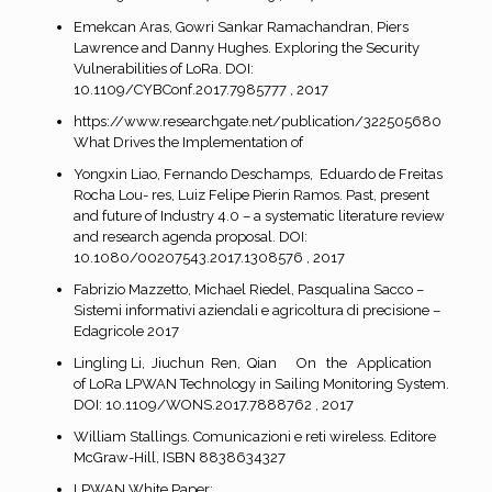
Emekcan Aras, Gowri Sankar Ramachandran, Piers
Lawrence and Danny Hughes. Exploring the Security
Vulnerabilities of LoRa. DOI:
10.1109/CYBConf.2017.7985777 , 2017
https://www.researchgate.net/publication/322505680
What Drives the Implementation of
Yongxin Liao, Fernando Deschamps, Eduardo de Freitas
Rocha Lou- res, Luiz Felipe Pierin Ramos. Past, present
and future of Industry 4.0 – a systematic literature review
and research agenda proposal. DOI:
10.1080/00207543.2017.1308576 , 2017
Fabrizio Mazzetto, Michael Riedel, Pasqualina Sacco –
Sistemi informativi aziendali e agricoltura di precisione –
Edagricole 2017
Lingling Li, Jiuchun Ren, Qian On the Application
of LoRa LPWAN Technology in Sailing Monitoring System.
DOI: 10.1109/WONS.2017.7888762 , 2017
William Stallings. Comunicazioni e reti wireless. Editore
McGraw-Hill, ISBN 8838634327
LPWAN White Paper: