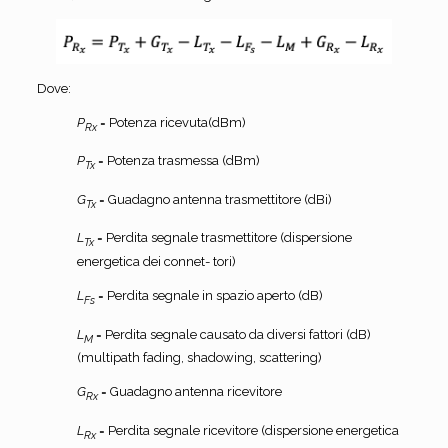
Dove:
P
= Potenza ricevuta(dBm)
Rx
P
= Potenza trasmessa (dBm)
Tx
G
= Guadagno antenna trasmettitore (dBi)
Tx
L
= Perdita segnale trasmettitore (dispersione
Tx
energetica dei connet- tori)
L
= Perdita segnale in spazio aperto (dB)
Fs
L
= Perdita segnale causato da diversi fattori (dB)
M
(multipath fading, shadowing, scattering)
G
= Guadagno antenna ricevitore
Rx
L
= Perdita segnale ricevitore (dispersione energetica
Rx