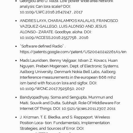
Georgiou and U. Raza. Low power wide area network
analysis: Can lora scale? DOI:
10.1109/LWC.2016.2647247 , 2017
ANDRES LAYA, CHARALAMPOS KALALAS, FRANCISCO
VAZQUEZ-GALLEGO, LUIS ALONSO AND JESUS
ALONSO- ZARATE. Goodbye, aloha. DOI:
10.1109/ACCESS.2016.2557758 , 2016
“Software defined Radio” .
https://patents.google.com/patent/US20040242261A1/en
Mads Lauridsen, Benny Vejlgaar, Istvan Z. Kovacs, Huan
Nguyen, Preben Mogensen, Dept. of Electronic Systems,
Aalborg University, Denmark Nokia Bell Labs, Aalborg.
Interference measurements in the european 868 mhz
ism band with focus on lora and sigfox. DOI:
10.1109/WCNC.2017.7925650, 2017
Bandyopadhyay, Soma and Sengupta, Munmun and
Maiti, Souvik and Dutta, Subhajit. Role Of Middleware For
Internet Of Things. DOI: 10.5121/ijcses.2011.2307, 2011
J. Krizman, T. E. Biedka, and S. Rappaport. Wireless
Position Loca- tion: Fundamentals, Implementation
Strategies, and Sources of Error. DOI: