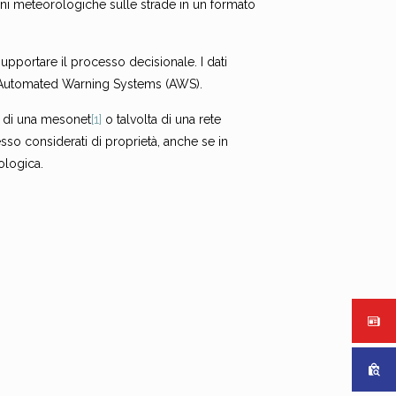
oni meteorologiche sulle strade in un formato
supportare il processo decisionale. I dati
co Automated Warning Systems (AWS).
a di una mesonet
[1]
o talvolta di una rete
so considerati di proprietà, anche se in
ologica.