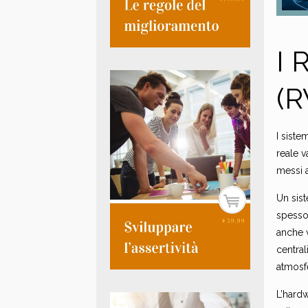
I 
(R
I siste
reale v
messi a
Un sis
spesso
anche 
centra
atmosfe
L’hardw