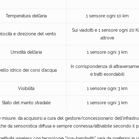
Temperatura dell’aria
1 sensore ogni 10 km
Sui viadotti e 1 sensore ogni 20 
elocità e direzione del vento
altrove
Umidità dell’aria
1 sensore ogni 3 km
In corrispondenza di attraversame
vello idrico dei corsi d’acqua
e tratti esondabili
Visibilità
1 sensore ogni 3 km
Stato del manto stradale
1 sensore ogni 3 km
e misure, da acquisirsi a cura del gestore/concessionario dell’infrastr
che da sensoristica diffusa e sempre connessa/attivabile secondo il p
ettività wireless con tecnologie “low-bandwith” sarà da preferirsi in un’