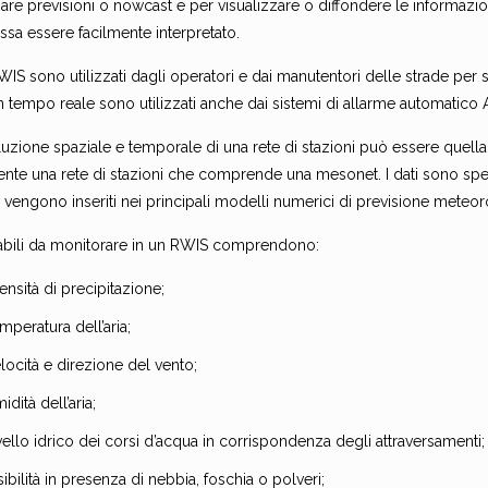
are previsioni o nowcast e per visualizzare o diffondere le informazi
sa essere facilmente interpretato.
RWIS sono utilizzati dagli operatori e dai manutentori delle strade per 
n tempo reale sono utilizzati anche dai sistemi di allarme automati
luzione spaziale e temporale di una rete di stazioni può essere quell
ente una rete di stazioni che comprende una mesonet. I dati sono spes
vengono inseriti nei principali modelli numerici di previsione meteor
iabili da monitorare in un RWIS comprendono:
tensità di precipitazione;
mperatura dell’aria;
locità e direzione del vento;
idità dell’aria;
vello idrico dei corsi d’acqua in corrispondenza degli attraversamenti;
sibilità in presenza di nebbia, foschia o polveri;