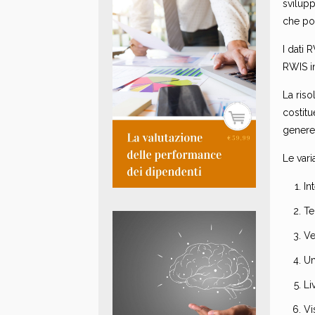
svilupp
che pos
I dati 
RWIS i
La riso
costitu
genere 
Le var
In
Te
Ve
Um
Li
Vi