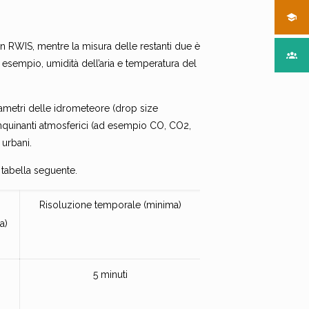
un RWIS, mentre la misura delle restanti due è
 esempio, umidità dell’aria e temperatura del
diametri delle idrometeore (drop size
 inquinanti atmosferici (ad esempio CO, CO2,
 urbani.
 tabella seguente.
Risoluzione temporale (minima)
a)
5 minuti