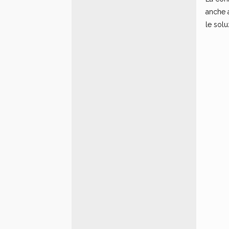
anche a
le solu