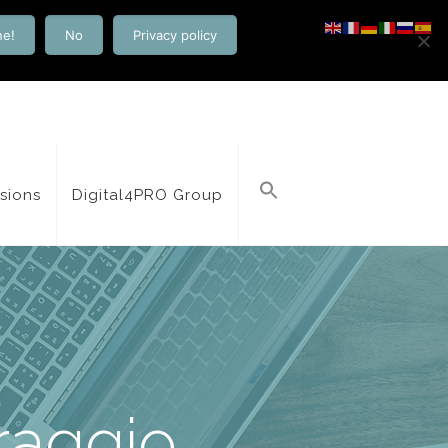
ne!
No
Privacy policy
isions
Digital4PRO Group
raggio