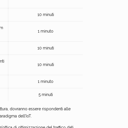
10 minuti
Km
1 minuto
10 minuti
nti
10 minuti
1 minuto
5 minuti
uttura, dovranno essere rispondenti alle
aradigma dell’IoT.
ottica di ottimizzazione del traffico dati,