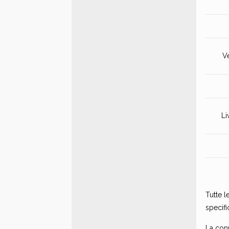
V
Li
Tutte l
specifi
La conn