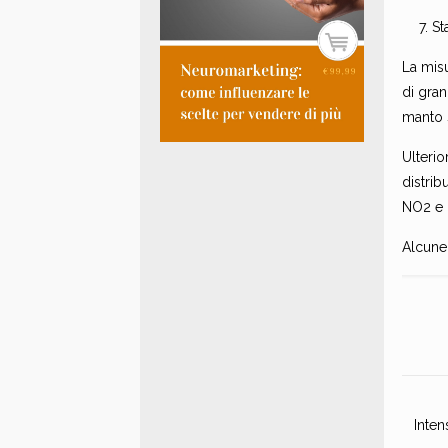
St
La misu
di gran
manto s
Ulterio
distrib
NO2 e P
Alcune 
Inten