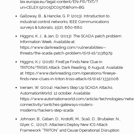
lex.europa.eu/legal-content/EN-FR/TXT/?
uri=CELEX:52005DC0576&from=BG
Galloway, B., & Hancke, G. P. (2013). Introduction to
industrial control networks. IEEE Communications
surveys & tutorials, 15(2), 860-880.
Higgins, K. J., & Jan, D. (2013). The SCADA patch problem.
Information Week. Available at:
https://www.darkreading.com/vulnerabilities—
threats/the-scada-patch-problem/d/d-id/1138979
Higgins, K.J. (2018). FireEye Finds New Clue in
TRITON/TRISIS Attack. Dark Reading, 6 August. Available
at: https://www.darkreading.com/operations/fireeye-
finds-new-clues-in-triton-trisis-attack/d/d-id/1332008
Iversen, W. (2004). Hackers Step Up SCADA Attacks.
AutomationWorld. 12 october. Available:
https://www.automationworld.com/article/technologies/netw
connectivity/switches-gateways-routers-
modems/hackers-step-scada
Johnson, B., Caban, D., Krotofil, M., Scali, D., Brubaker, N.,
Glyer, C., (2017). Attackers Deploy New ICS Attack
Framework “TRITON” and Cause Operational Disruption