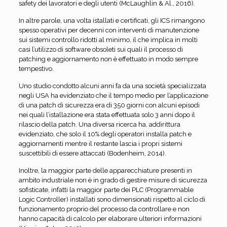
safety dei lavoratori e degli utenti (McLaughlin & Al., 2016).
In altre parole, una volta istallati e certificati, gli ICS rimangono
spesso operativi per decenni con interventi di manutenzione
sui sistemi controllo ridotti al minimo, il che implica in molti
casi l’utilizzo di software obsoleti sui quali il processo di
patching e aggiornamento non è effettuato in modo sempre
tempestivo.
Uno studio condotto alcuni anni fa da una società specializzata
negli USA ha evidenziato che il tempo medio per l’applicazione
di una patch di sicurezza era di 350 giorni con alcuni episodi
nei quali l’istallazione era stata effettuata solo 3 anni dopo il
rilascio della patch. Una diversa ricerca ha, addirittura
evidenziato, che solo il 10% degli operatori installa patch e
aggiornamenti mentre il restante lascia i propri sistemi
suscettibili di essere attaccati (Bodenheim, 2014).
Inoltre, la maggior parte delle apparecchiature presenti in
ambito industriale non è in grado di gestire misure di sicurezza
sofisticate, infatti la maggior parte dei PLC (Programmable
Logic Controller) installati sono dimensionati rispetto al ciclo di
funzionamento proprio del processo da controllare e non
hanno capacità di calcolo per elaborare ulteriori informazioni