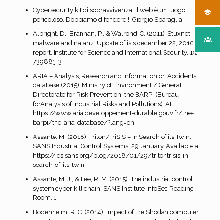
Cybersecurity kit di sopravvivenza. Il web è un luogo
pericoloso. Dobbiamo difenderci!, Giorgio Sbaraglia
Albright, D., Brannan, P., & Walrond, C. (2011). Stuxnet
malware and natanz: Update of isis december 22, 2010
report. Institute for Science and International Security, 15,
739883-3
ARIA – Analysis, Research and Information on Accidents
database (2015). Ministry of Environment / General
Directorate for Risk Prevention, the BARPI (Bureau
forAnalysis of Industrial Risks and Pollutions). At:
https://www.aria.developpement-durable.gouv.fr/the-
barpi/the-aria-database/?lang=en
Assante, M. (2018). Triton/TriSIS – In Search of its Twin.
SANS Industrial Control Systems. 29 January. Available at:
https://ics.sans.org/blog/2018/01/29/tritontrisis-in-
search-of-its-twin
Assante, M. J., & Lee, R. M. (2015). The industrial control
system cyber kill chain. SANS Institute InfoSec Reading
Room, 1
Bodenheim, R. C. (2014). Impact of the Shodan computer