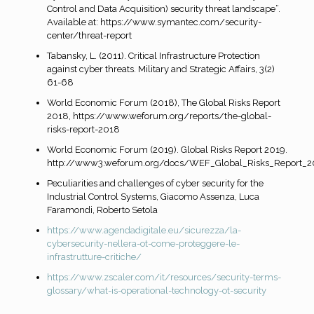
Control and Data Acquisition) security threat landscape”.
Available at: https://www.symantec.com/security-
center/threat-report
Tabansky, L. (2011). Critical Infrastructure Protection
against cyber threats. Military and Strategic Affairs, 3(2)
61-68
World Economic Forum (2018), The Global Risks Report
2018, https://www.weforum.org/reports/the-global-
risks-report-2018
World Economic Forum (2019). Global Risks Report 2019.
http://www3.weforum.org/docs/WEF_Global_Risks_Report_2
Peculiarities and challenges of cyber security for the
Industrial Control Systems, Giacomo Assenza, Luca
Faramondi, Roberto Setola
https://www.agendadigitale.eu/sicurezza/la-
cybersecurity-nellera-ot-come-proteggere-le-
infrastrutture-critiche/
https://www.zscaler.com/it/resources/security-terms-
glossary/what-is-operational-technology-ot-security