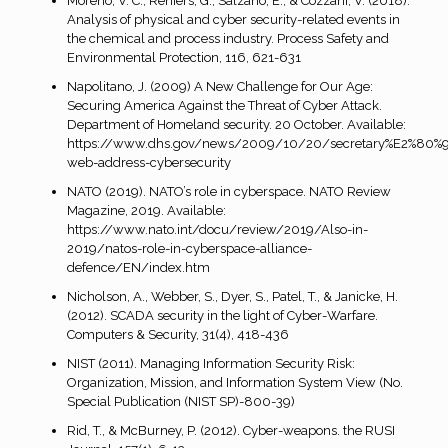
Moreno, V. C., Reniers, G., Salzano, E., & Cozzani, V. (2018).
Analysis of physical and cyber security-related events in
the chemical and process industry. Process Safety and
Environmental Protection, 116, 621-631
Napolitano, J. (2009) A New Challenge for Our Age:
Securing America Against the Threat of Cyber Attack.
Department of Homeland security. 20 October. Available:
https://www.dhs.gov/news/2009/10/20/secretary%E2%80%9
web-address-cybersecurity
NATO (2019). NATO’s role in cyberspace. NATO Review
Magazine, 2019. Available:
https://www.nato.int/docu/review/2019/Also-in-
2019/natos-role-in-cyberspace-alliance-
defence/EN/index.htm
Nicholson, A., Webber, S., Dyer, S., Patel, T., & Janicke, H.
(2012). SCADA security in the light of Cyber-Warfare.
Computers & Security, 31(4), 418-436
NIST (2011). Managing Information Security Risk:
Organization, Mission, and Information System View (No.
Special Publication (NIST SP)-800-39)
Rid, T., & McBurney, P. (2012). Cyber-weapons. the RUSI