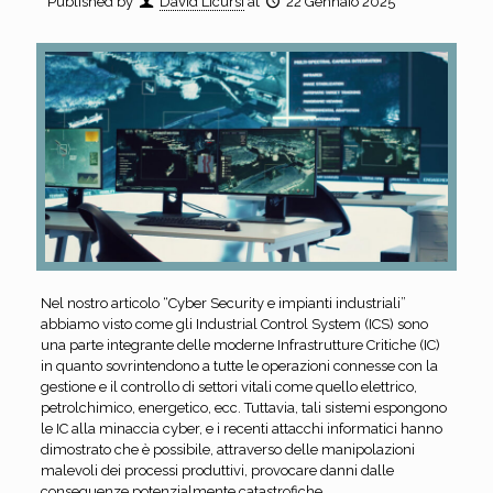
Published by
David Licursi
at
22 Gennaio 2025
Nel nostro articolo “Cyber Security e impianti industriali”
abbiamo visto come gli Industrial Control System (ICS) sono
una parte integrante delle moderne Infrastrutture Critiche (IC)
in quanto sovrintendono a tutte le operazioni connesse con la
gestione e il controllo di settori vitali come quello elettrico,
petrolchimico, energetico, ecc. Tuttavia, tali sistemi espongono
le IC alla minaccia cyber, e i recenti attacchi informatici hanno
dimostrato che è possibile, attraverso delle manipolazioni
malevoli dei processi produttivi, provocare danni dalle
conseguenze potenzialmente catastrofiche.