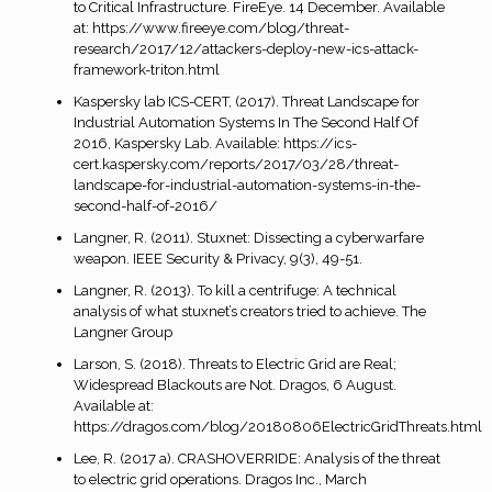
to Critical Infrastructure. FireEye. 14 December. Available
at: https://www.fireeye.com/blog/threat-
research/2017/12/attackers-deploy-new-ics-attack-
framework-triton.html
Kaspersky lab ICS-CERT, (2017). Threat Landscape for
Industrial Automation Systems In The Second Half Of
2016, Kaspersky Lab. Available: https://ics-
cert.kaspersky.com/reports/2017/03/28/threat-
landscape-for-industrial-automation-systems-in-the-
second-half-of-2016/
Langner, R. (2011). Stuxnet: Dissecting a cyberwarfare
weapon. IEEE Security & Privacy, 9(3), 49-51.
Langner, R. (2013). To kill a centrifuge: A technical
analysis of what stuxnet’s creators tried to achieve. The
Langner Group
Larson, S. (2018). Threats to Electric Grid are Real;
Widespread Blackouts are Not. Dragos, 6 August.
Available at:
https://dragos.com/blog/20180806ElectricGridThreats.html
Lee, R. (2017 a). CRASHOVERRIDE: Analysis of the threat
to electric grid operations. Dragos Inc., March