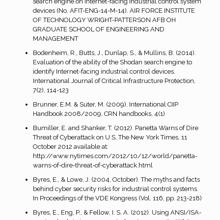
search engine on internet-facing industrial control system
devices (No. AFIT-ENG-14-M-14). AIR FORCE INSTITUTE
OF TECHNOLOGY WRIGHT-PATTERSON AFB OH
GRADUATE SCHOOL OF ENGINEERING AND
MANAGEMENT
Bodenheim, R., Butts, J., Dunlap, S., & Mullins, B. (2014).
Evaluation of the ability of the Shodan search engine to
identify Internet-facing industrial control devices.
International Journal of Critical Infrastructure Protection,
7(2), 114-123
Brunner, E.M. & Suter, M. (2009). International CIIP
Handbook 2008/2009, CRN handbooks, 4(1)
Bumiller, E. and Shanker, T. (2012). Panetta Warns of Dire
Threat of Cyberattack on U.S, The New York Times, 11
October 2012 available at:
http://www.nytimes.com/2012/10/12/world/panetta-
warns-of-dire-threat-of-cyberattack.html
Byres, E., & Lowe, J. (2004, October). The myths and facts
behind cyber security risks for industrial control systems.
In Proceedings of the VDE Kongress (Vol. 116, pp. 213-218)
Byres, E., Eng, P., & Fellow, I. S. A. (2012). Using ANSI/ISA-