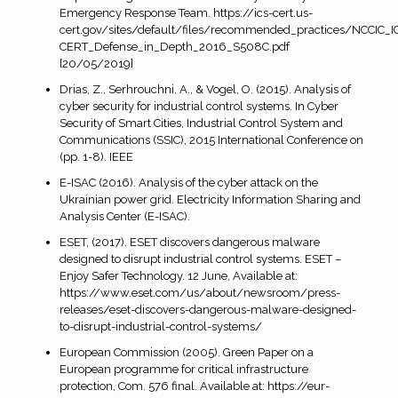
Emergency Response Team. https://ics-cert.us-
cert.gov/sites/default/files/recommended_practices/NCCIC_I
CERT_Defense_in_Depth_2016_S508C.pdf
[20/05/2019]
Drias, Z., Serhrouchni, A., & Vogel, O. (2015). Analysis of
cyber security for industrial control systems. In Cyber
Security of Smart Cities, Industrial Control System and
Communications (SSIC), 2015 International Conference on
(pp. 1-8). IEEE
E-ISAC (2016). Analysis of the cyber attack on the
Ukrainian power grid. Electricity Information Sharing and
Analysis Center (E-ISAC).
ESET, (2017). ESET discovers dangerous malware
designed to disrupt industrial control systems. ESET –
Enjoy Safer Technology. 12 June, Available at:
https://www.eset.com/us/about/newsroom/press-
releases/eset-discovers-dangerous-malware-designed-
to-disrupt-industrial-control-systems/
European Commission (2005). Green Paper on a
European programme for critical infrastructure
protection, Com. 576 final. Available at: https://eur-