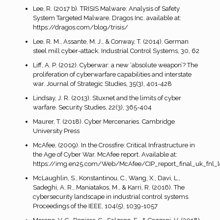
Lee, R. (2017 b). TRISIS Malware: Analysis of Safety
System Targeted Malware. Dragos Inc. available at:
https://dragos.com/blog/trisis/
Lee, R. M., Assante, M. J., & Conway, T. (2014). German
steel mill cyber-attack. Industrial Control Systems, 30, 62
Liff, A. P. (2012). Cyberwar: a new ‘absolute weapon’? The
proliferation of cyberwarfare capabilities and interstate
war. Journal of Strategic Studies, 35(3), 401-428
Lindsay, J. R. (2013). Stuxnet and the limits of cyber
warfare. Security Studies, 22(3), 365-404
Maurer, T. (2018). Cyber Mercenaries. Cambridge
University Press
McAfee, (2009). In the Crossfire: Critical Infrastructure in
the Age of Cyber War. McAfee report. Available at:
https://img.en25.com/Web/McAfee/CIP_report_final_uk_fnl_l
McLaughlin, S., Konstantinou, C., Wang, X., Davi, L.,
Sadeghi, A. R., Maniatakos, M., & Karri, R. (2016). The
cybersecurity landscape in industrial control systems.
Proceedings of the IEEE, 104(5), 1039-1057