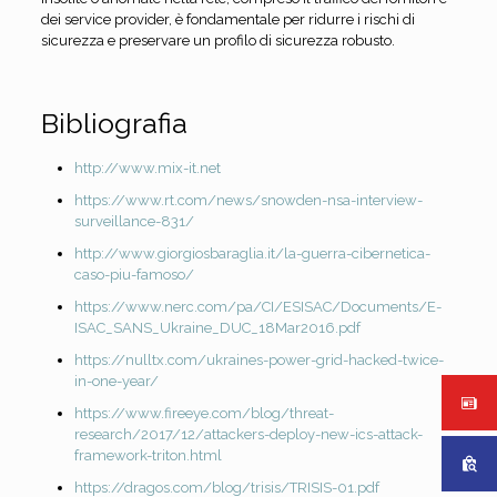
dei service provider, è fondamentale per ridurre i rischi di
sicurezza e preservare un profilo di sicurezza robusto.
Bibliografia
http://www.mix-it.net
https://www.rt.com/news/snowden-nsa-interview-
surveillance-831/
http://www.giorgiosbaraglia.it/la-guerra-cibernetica-
caso-piu-famoso/
https://www.nerc.com/pa/CI/ESISAC/Documents/E-
ISAC_SANS_Ukraine_DUC_18Mar2016.pdf
https://nulltx.com/ukraines-power-grid-hacked-twice-
in-one-year/
https://www.fireeye.com/blog/threat-
research/2017/12/attackers-deploy-new-ics-attack-
framework-triton.html
https://dragos.com/blog/trisis/TRISIS-01.pdf