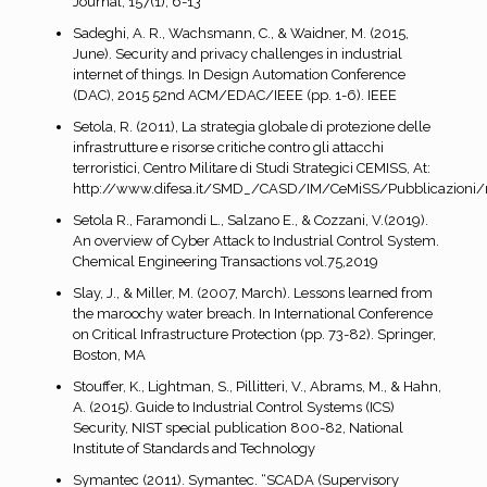
Journal, 157(1), 6-13
Sadeghi, A. R., Wachsmann, C., & Waidner, M. (2015,
June). Security and privacy challenges in industrial
internet of things. In Design Automation Conference
(DAC), 2015 52nd ACM/EDAC/IEEE (pp. 1-6). IEEE
Setola, R. (2011), La strategia globale di protezione delle
infrastrutture e risorse critiche contro gli attacchi
terroristici, Centro Militare di Studi Strategici CEMISS, At:
http://www.difesa.it/SMD_/CASD/IM/CeMiSS/Pubblicazioni/ri
Setola R., Faramondi L., Salzano E., & Cozzani, V.(2019).
An overview of Cyber Attack to Industrial Control System.
Chemical Engineering Transactions vol.75,2019
Slay, J., & Miller, M. (2007, March). Lessons learned from
the maroochy water breach. In International Conference
on Critical Infrastructure Protection (pp. 73-82). Springer,
Boston, MA
Stouffer, K., Lightman, S., Pillitteri, V., Abrams, M., & Hahn,
A. (2015). Guide to Industrial Control Systems (ICS)
Security, NIST special publication 800-82, National
Institute of Standards and Technology
Symantec (2011). Symantec. “SCADA (Supervisory