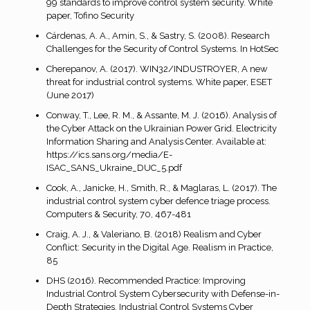
99 standards to improve control system security. White
paper, Tofino Security
Cárdenas, A. A., Amin, S., & Sastry, S. (2008). Research
Challenges for the Security of Control Systems. In HotSec
Cherepanov, A. (2017). WIN32/INDUSTROYER, A new
threat for industrial control systems. White paper, ESET
(June 2017)
Conway, T., Lee, R. M., & Assante, M. J. (2016). Analysis of
the Cyber Attack on the Ukrainian Power Grid. Electricity
Information Sharing and Analysis Center. Available at:
https://ics.sans.org/media/E-
ISAC_SANS_Ukraine_DUC_5.pdf
Cook, A., Janicke, H., Smith, R., & Maglaras, L. (2017). The
industrial control system cyber defence triage process.
Computers & Security, 70, 467-481
Craig, A. J., & Valeriano, B. (2018) Realism and Cyber
Conflict: Security in the Digital Age. Realism in Practice,
85
DHS (2016). Recommended Practice: Improving
Industrial Control System Cybersecurity with Defense-in-
Depth Strategies. Industrial Control Systems Cyber