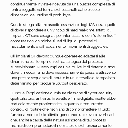
continuamente inviate e ricevute da una pletora complessa di
fonti e soggetti, nel formato di pacchetti dalle piccole
dimensioni dell’ordine di pochi byte.
Questo si lega all’altro aspetto essenziale degli ICS, ossia quello
di dover rispondere a un vincolo di hard real-time. Infatti, gli
impianti OT sono disegnati per interfacciarsi con “sistemi fisici”
come reazioni chimiche, flussi di liquidi, processi di
riscaldamento e raffreddamento, movimenti di oggetti etc.
Gli impianti OT devono dunque operare ed adattarsi alle
dinamiche e ai tempi richiesti dalla logica del processo
supervisionato. Questo implica un alto livello di determinismo
dove il meccanismo deve necessariamente passare attraverso
una precisa sequenza di input, e in un intervallo di tempo ben
determinato, per produrre l’output desiderato.
Dunque, l’applicazione di misure classiche di cyber-security
quali cifratura, antivirus, firewalls e firma digitale, risulterebbe
particolarmente problematica in quanto introdurrebbe
controlli di routine che rischiano di compromettere il fluido
funzionamento delle attività, generando un elevato overhead
che, anche a causa della natura asincrona di tali processi,
rischia di compromettere il normale ciclo di funzionamento